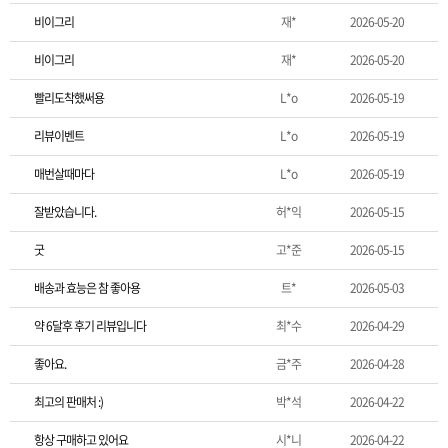
비이그리
재*
2026-05-20
비이그리
재*
2026-05-20
빨리도착했써용
L*o
2026-05-19
리뷰이벤트
L*o
2026-05-19
매번살때마다
L*o
2026-05-19
잘받았습니다.
허*익
2026-05-15
굿
고*준
2026-05-15
배송과 효능은 참 좋아용
트*
2026-05-03
약 6달후 후기 리뷰입니다
최*수
2026-04-29
좋아요.
금*주
2026-04-28
최고의 판매처 :)
박*석
2026-04-22
항상 구매하고 있어요
시*니
2026-04-22