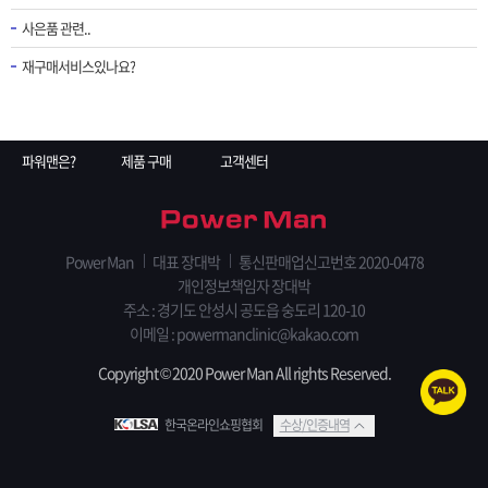
사은품 관련..
재구매서비스있나요?
파워맨은?
제품 구매
고객센터
Power Man
대표 장대박
통신판매업신고번호 2020-0478
개인정보책임자 장대박
주소 : 경기도 안성시 공도읍 숭도리 120-10
이메일 : powermanclinic@kakao.com
Copyright © 2020 Power Man All rights Reserved.
한국온라인쇼핑협회
수상/인증내역