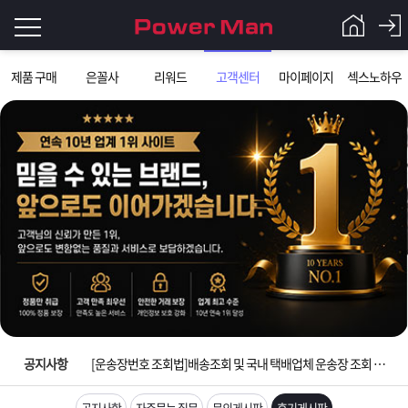
로
제품 구매
은꼴사
리워드
고객센터
마이페이지
섹스노하우
그
로
그
인
인
회
이
원
가
필
입
Q&A
요
파
입금확인이 안되는 상황을 대비해 꼭 입금후 고객센터 연락바랍니다.
합
워
제
[2026구정 연휴]설 연휴 배송 및 휴무 안내
니
맨
품
은
다.
공지사항
[운송장번호 조회법]배송조회 및 국내 택배업체 운송장 조회 하는법
[ios앱 오픈]아이폰 고객 앱설치 가능합니다.
공지사항
자주묻는 질문
문의게시판
후기게시판