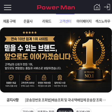
로
제품 구매
은꼴사
리워드
고객센터
마이페이지
섹스노하우
그
로
그
인
인
회
이
원
가
필
입
Q&A
요
파
입금확인이 안되는 상황을 대비해 꼭 입금후 고객센터 연락바랍니다.
합
워
제
[2026구정 연휴]설 연휴 배송 및 휴무 안내
니
맨
품
은
다.
공지사항
[운송장번호 조회법]배송조회 및 국내 택배업체 운송장 조회 하는법
[ios앱 오픈]아이폰 고객 앱설치 가능합니다.
공지사항
자주묻는 질문
문의게시판
후기게시판