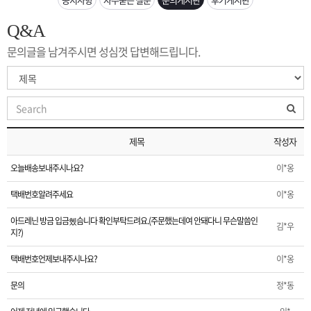
은?
구
꼴
섹
Q&A
[무인택배함 이용 안내] 집 밖에 주소로 택배 받기
매
사
스
고
문의글을 남겨주시면 성심껏 답변해드립니다.
입금확인이 안되는 상황을 대비해 꼭 입금후 고객센터 연락바랍니다.
노
객
마
[2026구정 연휴]설 연휴 배송 및 휴무 안내
하
센
이
주
제목
작성자
우
터
페
문
오늘배송보내주시나요?
이*옹
이
조
택배번호알려주세요
이*옹
아드레닌 방금 입금헸슴니다 확인부탁드려요.(주문했는데여 안돼다니 무슨말씀인
지
회
김*우
지?)
택배번호언제보내주시나요?
이*옹
문의
정*동