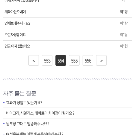
어제 저녁에 입금했습니다
익*
계좌가안오네여
박*영
언제보내주시나요?
이*람
주문자성함이요
이*람
입금 어제 했는데요
이*헌
<
553
554
555
556
>
자주 묻는 질문
효과가 정말로 있는가요?
비아그라,시알리스,레비트라 차이점이 뭔가요 ?
원포장 그대로 발송해주나요 ?
여성흥분제는 어떻게 복용해야 하는지 ?