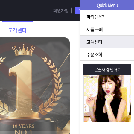
Quick Menu
회원가입
로그인
파워맨은?
제품 구매
고객센터
고객센터
주문조회
은꼴사-성인화보
은꼴사-성인화보