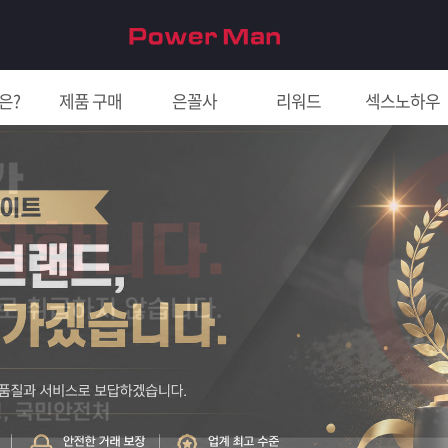
은?
제품 구매
은꼴사
리워드
섹스노하우
친구 초대하면 5천원!