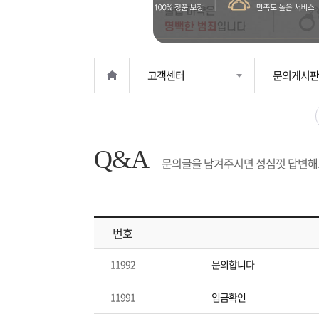
은?
구
꼴
섹
매
사
스
고
고객센터
문의게시판
노
객
마
하
센
이
주
Q&A
우
터
페
문
문의글을 남겨주시면 성심껏 답변해
이
조
번호
지
회
11992
문의합니다
11991
입금확인