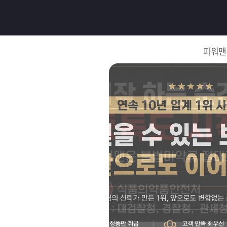
로
그
파워맨
인
로
그
인
이
회
필
원
가
요
입
Q&A
합
파
니
워
제
다.
맨
품
은