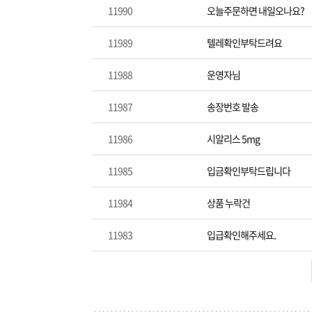
11990
오늘주문하면 내일오나요?
11989
텔레확인부탁드려요
11988
운영자님
11987
송장번호 발송
11986
시알리스 5mg
11985
입금확인부탁드립니다
11984
상품 누락건
11983
입급확인해주세요.