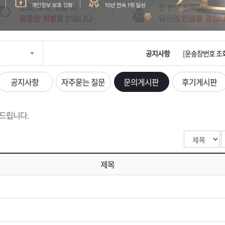
입금확인이 안되
[2026구정 연휴
공지사항
[운송장번호 조
[ios앱 오픈]
공지사항
자주묻는 질문
문의게시판
후기게시판
[무인택배함 이용
드립니다.
입금확인이 안되
[2026구정 연휴
제목