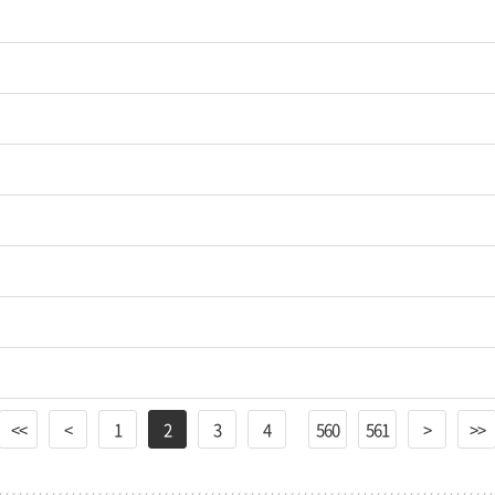
<<
<
1
2
3
4
560
561
>
>>