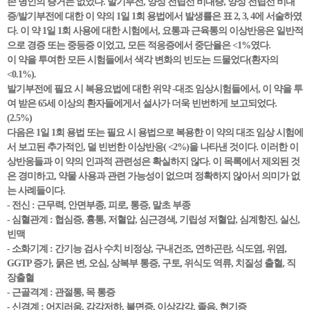
존 병인의 증거는 없었다. 발기부전, 양성 전립선 비대증, 양성 전립선 비대
증/발기부전에 대한 이 약의 1일 1회 용법에서 발생률은 표 2, 3, 4에 서술하였
다. 이 약 1일 1회 사용에 대한 시험에서, 요통과 근육통의 이상반응은 일반적
으로 경증 또는 중등증 이었고, 모든 적응증에서 중단율은 <1%였다.
이 약을 투여한 모든 시험들에서 색각 변화의 빈도는 드물었다(환자의
<0.1%).
발기부전에 필요 시 복용요법에 대한 위약 -대조 임상시험들에서, 이 약을 투
여 받은 65세 이상의 환자들에게서 설사가 더욱 빈번하게 보고되었다.
(2.5%)
다음은 1일 1회 용법 또는 필요 시 용법으로 복용한 이 약의 대조 임상 시험에
서 보고된 추가적인, 덜 빈번한 이상반응( <2%)을 나타낸 것이다. 이러한 이
상반응들과 이 약의 인과적 관련성은 확실하지 않다. 이 목록에서 제외된 것
은 경미하고, 약물 사용과 관련 가능성이 없으며 정확하지 않아서 의미가 없
는 사례들이다.
- 전신 : 근무력, 안면부종, 피로, 통증, 말초 부종
- 심혈관계 : 협심증, 흉통, 저혈압, 심근경색, 기립성 저혈압, 심계항진, 실신,
빈맥
- 소화기계 : 간기능 검사 수치 비정상, 구내건조, 연하곤란, 식도염, 위염,
GGTP 증가, 묽은 변, 오심, 상복부 통증, 구토, 위식도 역류, 치질성 출혈, 직
장출혈
- 근골격계 : 관절통, 목 통증
- 신경계 : 어지러움, 감각저하, 불면증, 이상감각, 졸음, 현기증