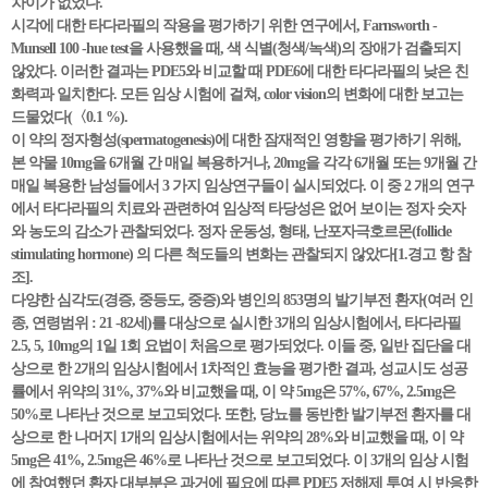
차이가 없었다.
시각에 대한 타다라필의 작용을 평가하기 위한 연구에서, Farnsworth -
Munsell 100 -hue test을 사용했을 때, 색 식별(청색/녹색)의 장애가 검출되지
않았다. 이러한 결과는 PDE5와 비교할 때 PDE6에 대한 타다라필의 낮은 친
화력과 일치한다. 모든 임상 시험에 걸쳐, color vision의 변화에 대한 보고는
드물었다(〈0.1 %).
이 약의 정자형성(spermatogenesis)에 대한 잠재적인 영향을 평가하기 위해,
본 약물 10mg을 6개월 간 매일 복용하거나, 20mg을 각각 6개월 또는 9개월 간
매일 복용한 남성들에서 3 가지 임상연구들이 실시되었다. 이 중 2 개의 연구
에서 타다라필의 치료와 관련하여 임상적 타당성은 없어 보이는 정자 숫자
와 농도의 감소가 관찰되었다. 정자 운동성, 형태, 난포자극호르몬(follicle
stimulating hormone) 의 다른 척도들의 변화는 관찰되지 않았다[1.경고 항 참
조].
다양한 심각도(경증, 중등도, 중증)와 병인의 853명의 발기부전 환자(여러 인
종, 연령범위 : 21 -82세)를 대상으로 실시한 3개의 임상시험에서, 타다라필
2.5, 5, 10mg의 1일 1회 요법이 처음으로 평가되었다. 이들 중, 일반 집단을 대
상으로 한 2개의 임상시험에서 1차적인 효능을 평가한 결과, 성교시도 성공
률에서 위약의 31%, 37%와 비교했을 때, 이 약 5mg은 57%, 67%, 2.5mg은
50%로 나타난 것으로 보고되었다. 또한, 당뇨를 동반한 발기부전 환자를 대
상으로 한 나머지 1개의 임상시험에서는 위약의 28%와 비교했을 때, 이 약
5mg은 41%, 2.5mg은 46%로 나타난 것으로 보고되었다. 이 3개의 임상 시험
에 참여했던 환자 대부분은 과거에 필요에 따른 PDE5 저해제 투여 시 반응한