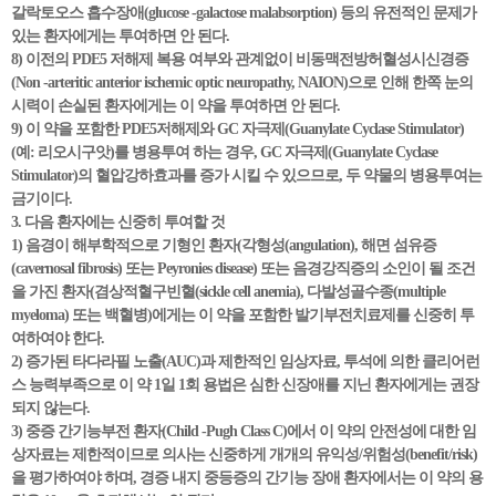
갈락토오스 흡수장애(glucose -galactose malabsorption) 등의 유전적인 문제가
있는 환자에게는 투여하면 안 된다.
8) 이전의 PDE5 저해제 복용 여부와 관계없이 비동맥전방허혈성시신경증
(Non -arteritic anterior ischemic optic neuropathy, NAION)으로 인해 한쪽 눈의
시력이 손실된 환자에게는 이 약을 투여하면 안 된다.
9) 이 약을 포함한 PDE5저해제와 GC 자극제(Guanylate Cyclase Stimulator)
(예: 리오시구앗)를 병용투여 하는 경우, GC 자극제(Guanylate Cyclase
Stimulator)의 혈압강하효과를 증가 시킬 수 있으므로, 두 약물의 병용투여는
금기이다.
3. 다음 환자에는 신중히 투여할 것
1) 음경이 해부학적으로 기형인 환자(각형성(angulation), 해면 섬유증
(cavernosal fibrosis) 또는 Peyronies disease) 또는 음경강직증의 소인이 될 조건
을 가진 환자(겸상적혈구빈혈(sickle cell anemia), 다발성골수종(multiple
myeloma) 또는 백혈병)에게는 이 약을 포함한 발기부전치료제를 신중히 투
여하여야 한다.
2) 증가된 타다라필 노출(AUC)과 제한적인 임상자료, 투석에 의한 클리어런
스 능력부족으로 이 약 1일 1회 용법은 심한 신장애를 지닌 환자에게는 권장
되지 않는다.
3) 중증 간기능부전 환자(Child -Pugh Class C)에서 이 약의 안전성에 대한 임
상자료는 제한적이므로 의사는 신중하게 개개의 유익성/위험성(benefit/risk)
을 평가하여야 하며, 경증 내지 중등증의 간기능 장애 환자에서는 이 약의 용