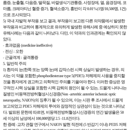
름증, 눈출혈, 다음증, 딸꾹질, 바깥생식기관통증, 사정장애, 열, 음경장애, 코
마름, 크레아티닌 혈중 증가, 혈색소증가, 홍반이 각 0.01%(1명/10,500명, 1건)
으로 조사되었다.
5) 국내 자발적 부작용 보고 결과, 부작용이 보고된 다른 의약품에서 발생한
부작용과 비교하여 통계적으로 유의하게 발생한 유해사례 중 예상하지 못한
유해사례는 다음과 같이 나타났다. 다만, 이 약과의 인과관계는 확인되지 않
았다.
- 효과없음 (medicine ineffective)
- 전신 : 오한
- 근골격계 : 골격통증
5. 일반적 주의
1) 환자의 눈(한쪽 또는 양쪽 눈)에 갑작스런 시력 상실이 발생하는 경우, 의
사는 이 약을 포함한 phosphodiesterase type 5(PDE5) 저해제의 사용을 중지할
것을 환자에게 권고하고 의학적인 주의를 기울여야 한다. 이러한 증상은 영
구적인 시력 상실을 포함한 시력 감퇴의 원인이 될 수 있는, 드물게 나타나는
질병인 비동맥전방허혈성시신경증(Non -arteritic anterior ischemic optic
neuropathy, NAION)의 징후가 될 수 있으며, 이는 시판 후 조사에서 드물게
보고되었고 PDE5 저해제의 투여와 잠정적인 상관성이 있는 것으로 나타났
다. 발표된 문헌에 따르면, 비동맥전방허혈성시신경증의 연간 발생율은 50
세 이상의 남성에서 100,000명당 2.5 -11.8건이다.
한 증례 -교차 관찰 연구에서 NAION 발현 직전에 (5 반감기 이내) PED5 저해