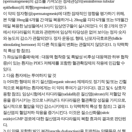
(spermatogenesis)의 감소를 가져오는 정세관상피(seminiferous tubular
epithelium)의 퇴행(regression)이 있었다.
이 약의 정자형성(spermatogenesis)에 대한 잠재적인 영향을 평가하기 위해,
본 약물 10mg을 6개월 간 매일 복용하거나, 20mg을 각각 6개월 또는 9개월간
매일 복용한 남성들에서 3가지 임상연구들이 실시되었다. 이 중 2개의 연구
에서 타다라필의 치료와 관련하여 임상적 타당성은 없어 보이는 정자 숫자
와 농도의 감소가 관찰되었다. 정자 운동성, 형태, 난포자극호르몬(follicle
stimulating hormone) 의 다른 척도들의 변화는 관찰되지 않았다[11. 1) 약력학
적 특성 항 참조].
7) 좌심실유출폐색(예 : 대동맥 협착증 및 특발성 비후성 대동맥판 하부 협착
증)이 있는 환자는 PDE5 저해제를 포함한 혈관확장제의 작용에 민감할 수
있다.
2. 다음 환자에는 투여하지 말 것
1) 어떠한 형태의 유기 질산염(organic nitrate) 제제라도 정기적 및/또는 간헐
적으로 복용하는 환자에게는 이 약의 투여가 금기이다[1. 경고 및 6. 상호작
용항 참조]. 임상시험에서 타다라필(tadalafil)은 질산염(nitrate)의 저혈압 작
용을 증가시키는 것으로 나타났다. 타다라필은 혈관확장 성질을 가지므로,
일시적으로 혈압을 약간 감소시키며[11. 1) 약력학적 특성 항 참조] 그 결과
질산염의 혈압저하 작용을 증가시킨다. 이것은 질소산화물(nitric
oxide)/cGMP 경로에 대한 질산염과 타다라필의 복합 효과의 결과로 판단된
다.
2) 이 약을 포함한 발기 부전(erectile dysfunction)을 치료하는 약물들은 성 행