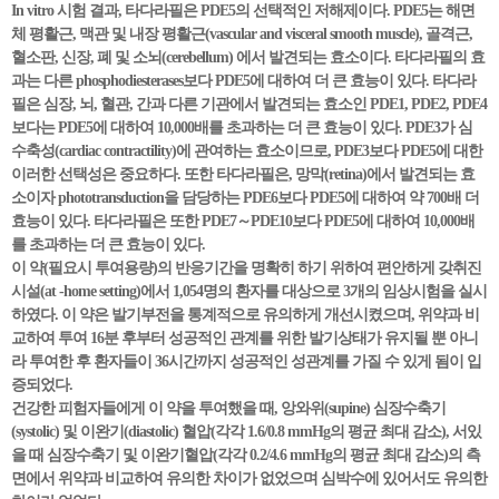
In vitro 시험 결과, 타다라필은 PDE5의 선택적인 저해제이다. PDE5는 해면
체 평활근, 맥관 및 내장 평활근(vascular and visceral smooth muscle), 골격근,
혈소판, 신장, 폐 및 소뇌(cerebellum) 에서 발견되는 효소이다. 타다라필의 효
과는 다른 phosphodiesterases보다 PDE5에 대하여 더 큰 효능이 있다. 타다라
필은 심장, 뇌, 혈관, 간과 다른 기관에서 발견되는 효소인 PDE1, PDE2, PDE4
보다는 PDE5에 대하여 10,000배를 초과하는 더 큰 효능이 있다. PDE3가 심
수축성(cardiac contractility)에 관여하는 효소이므로, PDE3보다 PDE5에 대한
이러한 선택성은 중요하다. 또한 타다라필은, 망막(retina)에서 발견되는 효
소이자 phototransduction을 담당하는 PDE6보다 PDE5에 대하여 약 700배 더
효능이 있다. 타다라필은 또한 PDE7～PDE10보다 PDE5에 대하여 10,000배
를 초과하는 더 큰 효능이 있다.
이 약(필요시 투여용량)의 반응기간을 명확히 하기 위하여 편안하게 갖취진
시설(at -home setting)에서 1,054명의 환자를 대상으로 3개의 임상시험을 실시
하였다. 이 약은 발기부전을 통계적으로 유의하게 개선시켰으며, 위약과 비
교하여 투여 16분 후부터 성공적인 관계를 위한 발기상태가 유지될 뿐 아니
라 투여한 후 환자들이 36시간까지 성공적인 성관계를 가질 수 있게 됨이 입
증되었다.
건강한 피험자들에게 이 약을 투여했을 때, 앙와위(supine) 심장수축기
(systolic) 및 이완기(diastolic) 혈압(각각 1.6/0.8 mmHg의 평균 최대 감소), 서있
을 때 심장수축기 및 이완기혈압(각각 0.2/4.6 mmHg의 평균 최대 감소)의 측
면에서 위약과 비교하여 유의한 차이가 없었으며 심박수에 있어서도 유의한