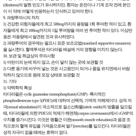
(dizziness)의 발현 빈도가 유사하지만, 환자는 운전이나 기계 조작 전에 본인
이 이 약에 어떻게 반응하는지 인식하고 있어야 한다.
9. 과량투여시의 처치
1) 건강한 피험자들에게 최고 500mg까지의 용량을 1회 투여한 적이 있고, 환
자들에게 최고 100mg까지의 1일 투여량을 여러 번 투여한 적이 있다. 이상반
응은 저용량에서 발견된 것과 유사하였다.
2) 과량투여의 경우에는 필요시 표준 보조요법(standard supportive measures)
을 실시한다. 혈액투석은 타다라필 배설에 거의 영향을 미치지 않는다.
10. 보관 및 취급상의 주의사항
1) 어린이의 눈에 띄지 않고, 손이 닿지 않는 곳에 보관할 것
2) 다른 용기에 바꾸어 넣는 것은 사고원인이 되거나 품질 유지면에서 바람
직하지 않으므로 원래 포장 상태로 보관할 것
11. 기타
1) 약력학적 특성
타다라필은 cyclic guanosine monophosphate(cGMP) -특이적인
phosphodiesterase type 5(PDE5)에 대하여 선택적, 가역적 저해제이다. 성적 자
극(sexual stimulation)이 국소적으로 질소산화물(nitric oxide)의 방출을 일으킬
때, 타다라필에 의한 PDE5의 억제가 해면체(corpus cavernosum)에서 cGMP의
수치를 증가시킨다. 이것은 평활근 이완(smooth muscle relaxation)과 음경 조
직으로의 혈액 유입을 가져옴으로써 발기(erection)를 일으킨다. 타다라필은
성적 자극이 없을 때에는 효력이 없다.