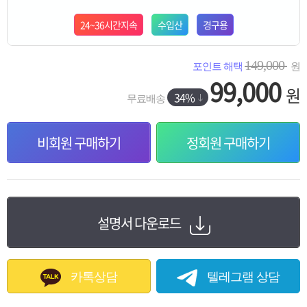
24~36시간지속
수입산
경구용
149,000
포인트 해택
원
99,000
원
34%
무료배송
비회원 구매하기
정회원 구매하기
설명서 다운로드
카톡상담
텔레그램 상담