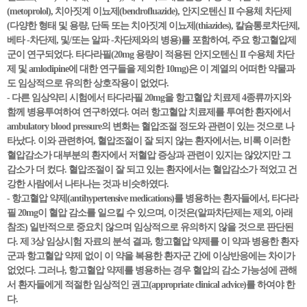
(metoprolol), 치아짓계 이뇨제(bendrofluazide), 안지오텐신 II 수용체 차단제
(다양한 형태 및 용량, 단독 또는 치아짓계 이뇨제(thiazides), 칼슘통로차단제,
베타 -차단제, 및/또는 알파 -차단제와의 병용)를 포함하여, 주요 항고혈압제
군이 연구되었다. 타다라필(20mg 용량이 적용된 안지오텐신 II 수용체 차단
제 및 amlodipine에 대한 연구들을 제외한 10mg)은 이 계열의 어떠한 약물과
도 임상적으로 유의한 상호작용이 없었다.
- 다른 임상약리 시험에서 타다라필 20mg을 항고혈압 치료제 4종류까지와
함께 병용투여하여 연구하였다. 여러 항고혈압 치료제를 투여한 환자에서
ambulatory blood pressure의 변화는 혈압조절 정도와 관련이 있는 것으로 나
타났다. 이와 관련하여, 혈압조절이 잘 되지 않는 환자에서는, 비록 이러한
혈압감소가 대부분의 환자에서 저혈압 증상과 관련이 있지는 않았지만 그
감소가 더 컸다. 혈압조절이 잘 되고 있는 환자에서는 혈압감소가 적었고 건
강한 사람에서 나타나는 것과 비슷하였다.
- 항고혈압 약제(antihypertensive medications)를 병용하는 환자들에서, 타다라
필 20mg이 혈압 감소를 일으킬 수 있으며, 이것은(알파차단제는 제외, 아래
참조) 일반적으로 중요치 않으며 임상적으로 유의하지 않을 것으로 판단된
다. 제 3상 임상시험 자료의 분석 결과, 항고혈압 약제를 이 약과 병용한 환자
군과 항고혈압 약제 없이 이 약을 복용한 환자군 간에 이상반응에는 차이가
없었다. 그러나, 항고혈압 약제를 병용하는 경우 혈압의 감소 가능성에 관해
서 환자들에게 적절한 임상적인 권고(appropriate clinical advice)를 하여야 한
다.