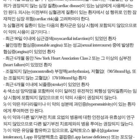
위가 권장되지 않는 심장 질환(cardiac disease)이 있는 남성에게 사용해서는
안 된다. 의사는 이전부터 심혈관계 질환이 있는 환자에서 성 행위로 인한 잠
재적인 심장 위험(cardiac risk)을 고려하여야 한다.
3) 심혈관계 질환이 있는 다음의 환자군은 임상 시험에 포함되지 않았으므로
이 약의 사용이 금기이다. :
- 최근 90일 이내에 심근경색(myocardial infarction)이 있었던 환자
- 불안정한 협심증(unstable angina) 또는 성교(sexual intercourse) 중에 발생한
협심증(angina)이 있었던 환자
- 최근 6개월 동안 New York Heart Association Class 2 또는 그 이상의 심부전
(heart failure)이 있었던 환자
- 조절되지 않는(uncontrolled) 부정맥(arrhythmias), 저혈압(〈90/50mmHg), 또
는 조절되지 않는 고혈압(〉170/100mmHg) 환자
- 최근 6개월 이내에 뇌졸중(stroke)이 있었던 환자
4) 색소성 망막염을 포함하여 이미 알려진 유전적인 퇴행성 망막질환자는 임
상 시험에 포함되지 않았으므로 이 약의 사용이 권장되지 않는다.
5) 이 약은 타다라필이나 이 약의 성분에 과민증(hypersensitivity)이 있는 환자
에게 투여하면 안 된다.
6) 이 약과 다른 발기부전 치료 요법의 병용에 대한 안전성과 유효성이 연구
되지 않았으므로 다른 발기부전 치료제와의 병용 투여는 권장되지 않는다.
7) 이 약은 유당을 함유하고 있으므로, 갈락토오스 불내성(galactose
intolerance), Lapp 유당분해효소 결핍증(Lapp lactase deficiency) 또는 포도당 -