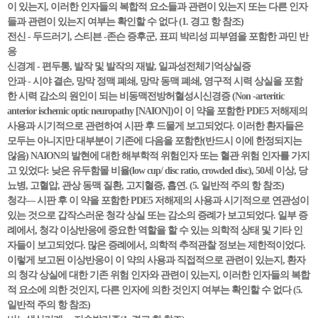
이 있는지, 이러한 인자들의 복합적 요소들과 관련이 있는지 또는 다른 인자
들과 관련이 있는지 여부는 확인할 수 없다 (1. 경고 항 참조)
전신 - 두드러기, 스티븐 -존슨 증후군, 표피 박리성 피부염을 포함한 과민 반
응
신경계 - 편두통, 발작 및 발작의 재발, 일과성전체기억상실증
안과 - 시야 결손, 망막 정맥 폐쇄, 망막 동맥 폐쇄, 영구적 시력 상실을 포함
한 시력 감소의 원인이 되는 비동맥전방허혈성시신경증 (Non -arteritic
anterior ischemic optic neuropathy [NAION])이 이 약을 포함한 PDE5 저해제의
사용과 시기적으로 관련하여 시판 후 드물게 보고되었다. 이러한 환자들은
모두는 아니지만 대부분이 기존에 다음을 포함한(반드시 이에 한정되지는
않음) NAION의 발현에 대한 해부학적 위험인자 또는 혈관 위험 인자를 가지
고 있었다: 낮은 유두함몰 비율(low cup/ disc ratio, crowded disc), 50세 이상, 당
뇨병, 고혈압, 관상 동맥 질환, 고지혈증, 흡연. (5. 일반적 주의 항 참조)
청각— 시판 후 이 약을 포함한 PDE5 저해제의 사용과 시기적으로 연관성이
있는 것으로 갑작스러운 청각 상실 또는 감소의 증례가 보고되었다. 일부 증
례에서, 청각 이상반응에 중요한 역할을 할 수 있는 의학적 상태 및 기타 인
자들이 보고되었다. 많은 증례에서, 의학적 추적관찰 정보는 제한적이었다.
이렇게 보고된 이상반응이 이 약의 사용과 직접적으로 관련이 있는지, 환자
의 청각 상실에 대한 기존 위험 인자와 관련이 있는지, 이러한 인자들의 복합
적 요소에 의한 것인지, 다른 인자에 의한 것인지 여부는 확인할 수 없다 (5.
일반적 주의 항 참조)