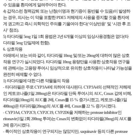
수 있음을 환자에게 알려주어야 한다.
4) 갑작스런 청력감퇴 또는 난청(이명과 현기증이 동반될 수 있음)이 발생하
는 경우, 의사는 이 약을 포함한 PDE5 저해제의 사용을 중지할 것을 환자에
게 권고하고 즉시 의학적인 주의를 기울여야 한다(‘이상반응’ 및 ‘시판 후 조
사’ 참조).
5) 타다라필 5mg 1일 1회 용법은 2년 6개월 이상의 임상사용경험은 없다(타
다라필 5mg 단일제에 한함).
6. 상호작용
아래에서 보는 바와 같이, 타다라필 10mg 및/또는 20mg에 대하여 많은 상호
작용 연구가 실시되었다. 타다라필 10mg 용량만을 사용한 상호작용 연구들
에 관해서는 고용량 투여시 임상적으로 유의한 상호작용이 나타날 가능성을
완전히 배제할 수 없다.
1) 타다라필에 대한 다른 약물들의 작용
- 타다라필은 주로 CYP3A4에 의하여 대사된다. CYP3A4의 선택적인 저해제
인 케토코나졸(1일 200mg)은 타다라필 단독 투여시의 AUC, Cmax 값에 비해,
타다라필(10mg)의 AUC를 2배, Cmax를 15 % 증가시켰고, 케토코나졸(1일
400mg)은 타다라필(20mg)의 AUC를 4배, Cmax를 22 % 증가시켰다.
- CYP3A4, CYP2C9, CYP2C19, CYP2D6을 저해하는 protease inhibitor인
ritonavir(1일 2회 200mg 투여)는 Cmax의 변화없이 타다라필(20mg)의 AUC를
2배 증가시켰다.
- 특이적인 상호작용이 연구되지는 않았지만, saquinavir 등의 다른 protease