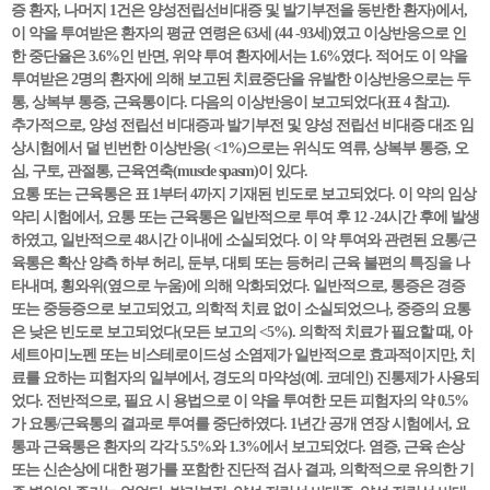
증 환자, 나머지 1건은 양성전립선비대증 및 발기부전을 동반한 환자)에서,
이 약을 투여받은 환자의 평균 연령은 63세 (44 -93세)였고 이상반응으로 인
한 중단율은 3.6%인 반면, 위약 투여 환자에서는 1.6%였다. 적어도 이 약을
투여받은 2명의 환자에 의해 보고된 치료중단을 유발한 이상반응으로는 두
통, 상복부 통증, 근육통이다. 다음의 이상반응이 보고되었다(표 4 참고).
추가적으로, 양성 전립선 비대증과 발기부전 및 양성 전립선 비대증 대조 임
상시험에서 덜 빈번한 이상반응( <1%)으로는 위식도 역류, 상복부 통증, 오
심, 구토, 관절통, 근육연축(muscle spasm)이 있다.
요통 또는 근육통은 표 1부터 4까지 기재된 빈도로 보고되었다. 이 약의 임상
약리 시험에서, 요통 또는 근육통은 일반적으로 투여 후 12 -24시간 후에 발생
하였고, 일반적으로 48시간 이내에 소실되었다. 이 약 투여와 관련된 요통/근
육통은 확산 양측 하부 허리, 둔부, 대퇴 또는 등허리 근육 불편의 특징을 나
타내며, 횡와위(옆으로 누움)에 의해 악화되었다. 일반적으로, 통증은 경증
또는 중등증으로 보고되었고, 의학적 치료 없이 소실되었으나, 중증의 요통
은 낮은 빈도로 보고되었다(모든 보고의 <5%). 의학적 치료가 필요할 때, 아
세트아미노펜 또는 비스테로이드성 소염제가 일반적으로 효과적이지만, 치
료를 요하는 피험자의 일부에서, 경도의 마약성(예. 코데인) 진통제가 사용되
었다. 전반적으로, 필요 시 용법으로 이 약을 투여한 모든 피험자의 약 0.5%
가 요통/근육통의 결과로 투여를 중단하였다. 1년간 공개 연장 시험에서, 요
통과 근육통은 환자의 각각 5.5%와 1.3%에서 보고되었다. 염증, 근육 손상
또는 신손상에 대한 평가를 포함한 진단적 검사 결과, 의학적으로 유의한 기