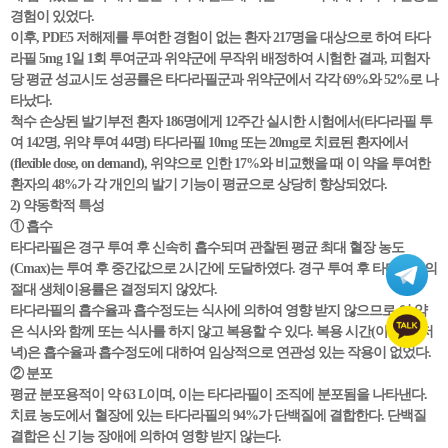
경험이 있었다.
이후, PDE5 저해제를 투여한 경험이 없는 환자 217명을 대상으로 하여 타다
라필 5mg 1일 1회 투여군과 위약군에 무작위 배정하여 시험한 결과, 피험자
당 평균 성교시도 성공률은 타다라필군과 위약군에서 각각 69%와 52%로 나
타났다.
척수 손상된 발기부전 환자 186명에게 12주간 실시한 시험에서(타다라필 투
여 142명, 위약 투여 44명) 타다라필 10mg 또는 20mg로 치료된 환자에서
(flexible dose, on demand), 위약으로 인한 17%와 비교했을 때 이 약을 투여한
환자의 48%가 각 개인의 발기 기능이 평균으로 상당히 향상되었다.
2) 약동학적 특성
① 흡수
타다라필은 경구 투여 후 신속히 흡수되며 관찰된 평균 최대 혈장 농도
(Cmax)는 투여 후 중간값으로 2시간에 도달하였다. 경구 투여 후 타다라필의
절대 생체이용률은 결정되지 않았다.
타다라필의 흡수율과 흡수정도는 식사에 의하여 영향 받지 않으므로 이 약
은 식사와 함께 또는 식사를 하지 않고 복용할 수 있다. 복용 시간(아침 대 저
녁)은 흡수율과 흡수정도에 대하여 임상적으로 연관성 있는 작용이 없었다.
② 분포
평균 분포용적이 약 63 L이며, 이는 타다라필이 조직에 분포됨을 나타낸다.
치료 농도에서 혈장에 있는 타다라필의 94%가 단백질에 결합한다. 단백질
결합은 신 기능 장애에 의하여 영향 받지 않는다.