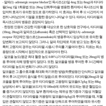
- 알파(1) -adrenergic receptor blocker인 독사조신(1일 4mg 또는 8mg)과 타다라
필(5mg 1일 1회용법 또는 20mg 단회투여)을 병용한 환자에서 독사조신의 혈
압저하 효과가 유의한 정도로 증가하였다. 이 효과는 투여 후 12 시간까지 여
전히 나타났으며 기절을 포함한 증상이 나타날 수 있다. 따라서, 타다라필과
독사조신과의 병용은 권장되지 않는다.
- 한정된 인원의 건강한 지원자를 대상으로 한 상호작용 연구에서, 타다라필
(10mg, 20mg)과 알파조신(alfuzosin) 혹은 선택적인 알파(1A) -adrenergic
receptor 차단제인 탐스로신(tamsulosin)의 병용투여시 임상적으로 유의한 혈
압변화가 보고되지 않았다. 그러나, 알파 차단제로 치료 받고 있는 환자 및
특히 고령자의 경우는 타다라필 사용시 주의를 기울여야 한다. 치료는 최소
용량으로 시작해서 점진적으로 조절되어야 한다.
- 알코올 농도(평균 최대 혈중 농도 0.08%)가 타다라필(10mg 또는 20mg)의 병
용 투여에 의해 영향 받지 않았다. 또한, 알코올을 병용 투여한 후 3시간째에
타다라필 농도의 변화가 나타나지 않았다.
알코올은 그 흡수효과를 최대화 하기위한 방법(하룻밤동안 단식하고 알코올
투여 후 2시간까지 음식을 주지 않음)으로 투여되었다. 타다라필(20mg)과 알
코올을 함께 투여하는 경우 타다라필은 고용량의 알코올(0.7g/kg 또는 80kg
남성에서 40% 알코올[보드카] 약 180ml)에 의하여 유도되는 평균 혈압감소
를 증가시키지 않았지만, 일부 환자에서는 체위성 현기증과 기립성 저혈압
이 관찰되었다. 타다라필을 저용량의 알코올(0.6g/kg)과 투여하였을 때, 저혈
압은 관찰되지 않았고 현기증은 알코올 단독으로 투여하였을 때와 유사한