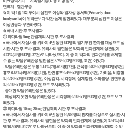
비뇨생식기계— 지속발기증(1. 경고 항 참조)
면역계 - 혈관부종
3) 이 약 1일 1회 투여시 심전도 이상와 일차성 동서맥(Primarily sinus
bradycardia)이 위약군보다 약간 높게 발현되었다. 대부분의 심전도 이상은
이상반응과 무관하였다.
4) 국내 시판 후 조사결과
① 타다라필 5mg 단일제의 시판 후 조사결과
● 국내에서 재심사를 위하여 4년 동안 613명의 발기부전 환자를 대상으로 실
시한 시판 후 조사 결과, 유해사례 발현율은 약과의 인과관계에 상관없이
4.73%(29명/613명, 37건)로 나타났으며, 이 중 이 약과의 인과관계를 배제할
수 없는 약물유해반응 발현율은 3.75%(23명/613명, 31건) 이었다.
- 약물유해반응은 두통 1.14%(7명/613명)[7건], 근육통 0.82%(5명/613명)[5건],
홍조 0.65%(4명/613명)[4건], 안면홍조 0.49%(3명/613명)[3건], 가려움, 비충혈
각 0.33%(2명/613명)[2건], 이상감각, 시각장애, 심계항진, 소화불량, 안면부종
각 0.16%(1명/613명)[1건]으로 조사되었다.
- 중대한 약물유해반응은 없었다.
- 예상하지 못한 약물유해반응은 시각장애 0.16%(1명/613명)[1건]으로 보고
되었다.
② 타다라필 10mg, 20mg 단일제의 시판 후 조사결과
● 국내에서 재심사를 위하여 6년 동안 10,500명의 환자를 대상으로 실시한 시
판 후 조사 결과, 유해사례 발현율은 약과의 인과관계에 상관없이 3.94%(414
명/10,500명, 517건)로 나타났으며, 이 중 이 약과의 인과관계를 배제할 수 없