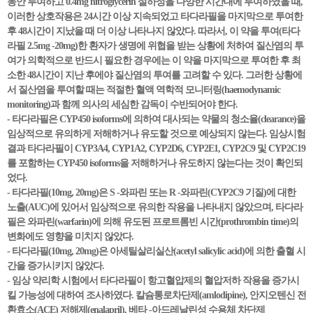
동안 투여하고 0.4mg nitroglycerin 설하정을 다양한 시간대에 투여하였을 때,
이러한 상호작용은 24시간 이상 지속되었고 타다라필을 마지막으로 투여한
후 48시간이 지났을 때 더 이상 나타나지 않았다. 따라서, 이 약을 투여(타다
라필 2.5mg -20mg)한 환자가 생명에 위협을 받는 상황에 처하여 질산염의 투
여가 의학적으로 반드시 필요한 경우에는 이 약을 마지막으로 투여한 후 최
소한 48시간이 지난 후에야 질산염의 투여를 고려할 수 있다. 그러한 상황에
서 질산염을 투여할 때는 적절한 혈액 역학적 모니터링(haemodynamic
monitoring)과 함께 의사의 세심한 감독이 수반되어야 한다.
- 타다라필은 CYP450 isoforms에 의하여 대사되는 약물의 청소율(clearance)을
임상적으로 유의하게 저해하거나 유도할 것으로 예상되지 않는다. 임상시험
결과 타다라필이 CYP3A4, CYP1A2, CYP2D6, CYP2E1, CYP2C9 및 CYP2C19
를 포함하는 CYP450 isoforms을 저해하거나 유도하지 않는다는 것이 확인되
었다.
- 타다라필(10mg, 20mg)은 S -와파린 또는 R -와파린(CYP2C9 기질)에 대한
노출(AUC)에 있어서 임상적으로 유의한 작용을 나타내지 않았으며, 타다라
필은 와파린(warfarin)에 의해 유도된 프로트롬빈 시간(prothrombin time)의
변화에도 영향을 미치지 않았다.
- 타다라필(10mg, 20mg)은 아세틸살리실산(acetyl salicylic acid)에 의한 출혈 시
간을 증가시키지 않았다.
- 임상 약리학 시험에서 타다라필이 항고혈압제의 혈압저하 작용을 증가시
킬 가능성에 대하여 조사하였다. 칼슘통로차단제(amlodipine), 안지오텐신 전
환효소(ACE) 저해제(enalapril), 베타 -아드레날린성 수용체 차단제