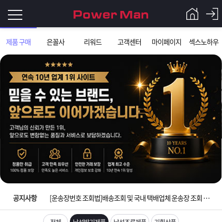
로
제품 구매
은꼴사
리워드
고객센터
마이페이지
섹스노하우
그
로
그
인
인
회
이
원
가
필
입
Q&A
입금확인이 안되는 상황을 대비해 꼭 입금후 고객센터 연락바랍니다.
요
파
[2026구정 연휴]설 연휴 배송 및 휴무 안내
합
워
제
[운송장번호 조회법]배송조회 및 국내 택배업체 운송장 조회 하는법
니
맨
품
은
다.
공지사항
[ios앱 오픈]아이폰 고객 앱설치 가능합니다.
[무인택배함 이용 안내] 집 밖에 주소로 택배 받기
전체
남성발기제품
남성조루제품
기획상품