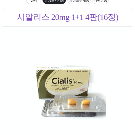
은?
구
꼴
섹
입금확인이 안되는 상황을 대비해 꼭 입금후 고객센터 연락바랍니다.
시알리스 20mg 1+1 4판(16정)
매
사
스
고
[2026구정 연휴]설 연휴 배송 및 휴무 안내
노
객
마
하
센
이
주
우
터
페
문
이
조
지
회