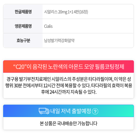
한글제품명
시알리스 20mg 1+1 4판(16정)
영문제품명
Cialis
효능구분
남성발기력강화알약
“C20”이 음각된 노란색의 아몬드 모양 필름코팅정제
경구용 발기부전치료제인 시알리스의 주성분은 타다라필이며, 이 약은 성
행위 30분 전에서부터 12시간 전에 복용할 수 있다. 타다라필의 효력이 복용
후에 24시간까지 지속될 수 있다.
내일 저녁 출발예정
본 상품은 국내배송만 가능합니다