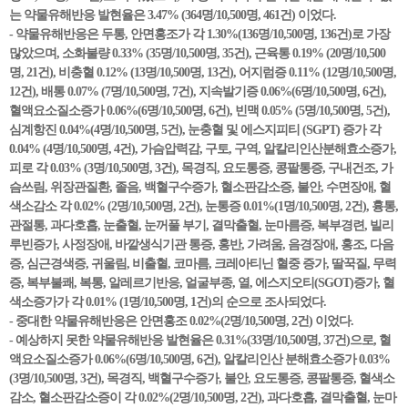
는 약물유해반응 발현율은 3.47% (364명/10,500명, 461건) 이었다.
- 약물유해반응은 두통, 안면홍조가 각 1.30%(136명/10,500명, 136건)로 가장
많았으며, 소화불량 0.33% (35명/10,500명, 35건), 근육통 0.19% (20명/10,500
명, 21건), 비충혈 0.12% (13명/10,500명, 13건), 어지럼증 0.11% (12명/10,500명,
12건), 배통 0.07% (7명/10,500명, 7건), 지속발기증 0.06%(6명/10,500명, 6건),
혈액요소질소증가 0.06%(6명/10,500명, 6건), 빈맥 0.05% (5명/10,500명, 5건),
심계항진 0.04%(4명/10,500명, 5건), 눈충혈 및 에스지피티 (SGPT) 증가 각
0.04% (4명/10,500명, 4건), 가슴압력감, 구토, 구역, 알칼리인산분해효소증가,
피로 각 0.03% (3명/10,500명, 3건), 목경직, 요도통증, 콩팥통증, 구내건조, 가
슴쓰림, 위장관질환, 졸음, 백혈구수증가, 혈소판감소증, 불안, 수면장애, 혈
색소감소 각 0.02% (2명/10,500명, 2건), 눈통증 0.01%(1명/10,500명, 2건), 흉통,
관절통, 과다호흡, 눈출혈, 눈꺼풀 부기, 결막출혈, 눈마름증, 복부경련, 빌리
루빈증가, 사정장애, 바깥생식기관 통증, 홍반, 가려움, 음경장애, 홍조, 다음
증, 심근경색증, 귀울림, 비출혈, 코마름, 크레아티닌 혈중 증가, 딸꾹질, 무력
증, 복부불쾌, 복통, 알레르기반응, 얼굴부종, 열, 에스지오티(SGOT)증가, 혈
색소증가가 각 0.01% (1명/10,500명, 1건)의 순으로 조사되었다.
- 중대한 약물유해반응은 안면홍조 0.02%(2명/10,500명, 2건) 이었다.
- 예상하지 못한 약물유해반응 발현율은 0.31%(33명/10,500명, 37건)으로, 혈
액요소질소증가 0.06%(6명/10,500명, 6건), 알칼리인산 분해효소증가 0.03%
(3명/10,500명, 3건), 목경직, 백혈구수증가, 불안, 요도통증, 콩팥통증, 혈색소
감소, 혈소판감소증이 각 0.02%(2명/10,500명, 2건), 과다호흡, 결막출혈, 눈마