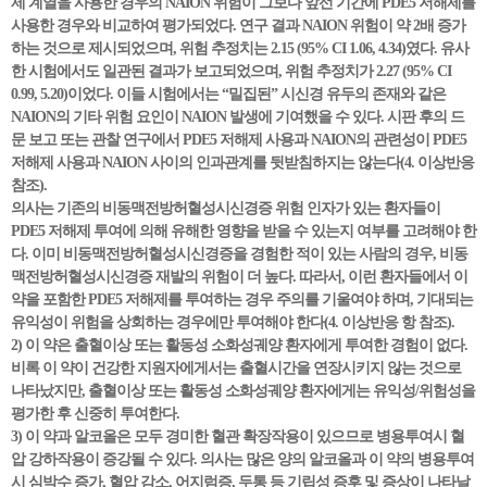
제 계열을 사용한 경우의 NAION 위험이 그보다 앞선 기간에 PDE5 저해제를
사용한 경우와 비교하여 평가되었다. 연구 결과 NAION 위험이 약 2배 증가
하는 것으로 제시되었으며, 위험 추정치는 2.15 (95% CI 1.06, 4.34)였다. 유사
한 시험에서도 일관된 결과가 보고되었으며, 위험 추정치가 2.27 (95% CI
0.99, 5.20)이었다. 이들 시험에서는 “밀집된” 시신경 유두의 존재와 같은
NAION의 기타 위험 요인이 NAION 발생에 기여했을 수 있다. 시판 후의 드
문 보고 또는 관찰 연구에서 PDE5 저해제 사용과 NAION의 관련성이 PDE5
저해제 사용과 NAION 사이의 인과관계를 뒷받침하지는 않는다(4. 이상반응
참조).
의사는 기존의 비동맥전방허혈성시신경증 위험 인자가 있는 환자들이
PDE5 저해제 투여에 의해 유해한 영향을 받을 수 있는지 여부를 고려해야 한
다. 이미 비동맥전방허혈성시신경증을 경험한 적이 있는 사람의 경우, 비동
맥전방허혈성시신경증 재발의 위험이 더 높다. 따라서, 이런 환자들에서 이
약을 포함한 PDE5 저해제를 투여하는 경우 주의를 기울여야 하며, 기대되는
유익성이 위험을 상회하는 경우에만 투여해야 한다(4. 이상반응 항 참조).
2) 이 약은 출혈이상 또는 활동성 소화성궤양 환자에게 투여한 경험이 없다.
비록 이 약이 건강한 지원자에게서는 출혈시간을 연장시키지 않는 것으로
나타났지만, 출혈이상 또는 활동성 소화성궤양 환자에게는 유익성/위험성을
평가한 후 신중히 투여한다.
3) 이 약과 알코올은 모두 경미한 혈관 확장작용이 있으므로 병용투여시 혈
압 강하작용이 증강될 수 있다. 의사는 많은 양의 알코올과 이 약의 병용투여
시 심박수 증가, 혈압 감소, 어지럼증, 두통 등 기립성 증후 및 증상이 나타날