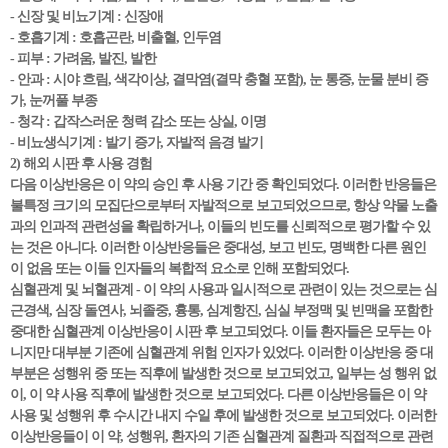
- 신장 및 비뇨기계 : 신장애
- 호흡기계 : 호흡곤란, 비출혈, 인두염
- 피부 : 가려움, 발진, 발한
- 안과 : 시야 흐림, 색각이상, 결막염(결막 충혈 포함), 눈 통증, 눈물 분비 증
가, 눈꺼풀 부종
- 청각 : 갑작스러운 청력 감소 또는 상실, 이명
- 비뇨생식기계 : 발기 증가, 자발적 음경 발기
2) 해외 시판 후 사용 경험
다음 이상반응은 이 약의 승인 후 사용 기간 중 확인되었다. 이러한 반응들은
불특정 크기의 모집단으로부터 자발적으로 보고되었으므로, 항상 약물 노출
과의 인과적 관련성을 확립하거나, 이들의 빈도를 신뢰적으로 평가할 수 있
는 것은 아니다. 이러한 이상반응들은 중대성, 보고 빈도, 명백한 다른 원인
이 없음 또는 이들 인자들의 복합적 요소로 인해 포함되었다.
심혈관계 및 뇌혈관계 - 이 약의 사용과 일시적으로 관련이 있는 것으로는 심
근경색, 심장 돌연사, 뇌졸중, 흉통, 심계항진, 심실 부정맥 및 빈맥을 포함한
중대한 심혈관계 이상반응이 시판 후 보고되었다. 이들 환자들은 모두는 아
니지만 대부분 기존에 심혈관계 위험 인자가 있었다. 이러한 이상반응 중 대
부분은 성행위 중 또는 직후에 발생한 것으로 보고되었고, 일부는 성 행위 없
이, 이 약 사용 직후에 발생한 것으로 보고되었다. 다른 이상반응들은 이 약
사용 및 성행위 후 수시간 내지 수일 후에 발생한 것으로 보고되었다. 이러한
이상반응들이 이 약, 성행위, 환자의 기존 심혈관계 질환과 직접적으로 관련