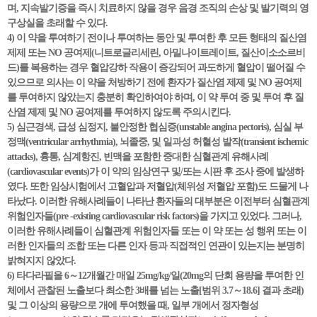
며, 지속발기증을 즉시 치료하지 않을 경우 음경 조직의 손상 및 발기력의 영
구상실을 초래할 수 있다.
4) 이 약을 투여하기 전이나 투여하는 동안 및 투여한 후 모든 형태의 질산염
제제 또는 NO 공여제(니트로글리세린, 아밀나이트레이트, 질산이소소르비
드)를 복용하는 경우 혈압강하 작용이 증강되어 과도하게 혈압이 떨어질 수
있으므로 의사는 이 약을 처방하기 전에 환자가 질산염 제제 및 NO 공여제
를 투여하지 않았는지 충분히 확인하여야 하며, 이 약 투여 중 및 투여 후 질
산염 제제 및 NO 공여제를 투여하지 않도록 주의시킨다.
5) 심근경색, 급성 심정지, 불안정한 협심증(unstable angina pectoris), 심실 부
정맥(ventricular arrhythmia), 뇌졸중, 및 일과성 허혈성 발작(transient ischemic
attacks), 흉통, 심계항진, 빈맥을 포함한 중대한 심혈관계 유해사례
(cardiovascular events)가 이 약의 임상연구 및/또는 시판 후 조사 중에 발생하
였다. 또한 임상시험에서 고혈압과 저혈압(체위성 저혈압 포함)도 드물게 나
타났다. 이러한 유해사례들이 나타난 환자들의 대부분은 이전부터 심혈관계
위험인자들(pre -existing cardiovascular risk factors)을 가지고 있었다. 그러나,
이러한 유해사례들이 심혈관계 위험인자들 또는 이 약 또는 성 행위 또는 이
러한 인자들의 조합 또는 다른 인자 등과 직접적인 연관이 있는지는 분명히
밝혀지지 않았다.
6) 타다라필을 6～12개월간 매일 25mg/kg/일(20mg의 단회 용량을 투여한 인
체에서 관찰된 노출보다 최소한 3배를 넘는 노출[범위 3.7～18.6] 결과 초래)
및 그 이상의 용량으로 개에 투여했을 때, 일부 개에서 정자형성