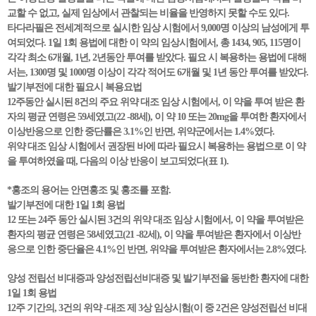
교할 수 없고, 실제 임상에서 관찰되는 비율을 반영하지 못할 수도 있다.
타다라필은 전세계적으로 실시한 임상 시험에서 9,000명 이상의 남성에게 투
여되었다. 1일 1회 용법에 대한 이 약의 임상시험에서, 총 1434, 905, 115명이
각각 최소 6개월, 1년, 2년동안 투여를 받았다. 필요 시 복용하는 용법에 대해
서는, 1300명 및 1000명 이상이 각각 적어도 6개월 및 1년 동안 투여를 받았다.
발기부전에 대한 필요시 복용요법
12주동안 실시된 8건의 주요 위약 대조 임상 시험에서, 이 약을 투여 받은 환
자의 평균 연령은 59세였고(22 -88세), 이 약 10 또는 20mg을 투여한 환자에서
이상반응으로 인한 중단률은 3.1%인 반면, 위약군에서는 1.4%였다.
위약 대조 임상 시험에서 권장된 바에 따라 필요시 복용하는 용법으로 이 약
을 투여하였을 때, 다음의 이상 반응이 보고되었다(표 1).
*홍조의 용어는 안면홍조 및 홍조를 포함.
발기부전에 대한 1일 1회 용법
12 또는 24주 동안 실시된 3건의 위약 대조 임상 시험에서, 이 약을 투여받은
환자의 평균 연령은 58세였고(21 -82세), 이 약을 투여받은 환자에서 이상반
응으로 인한 중단율은 4.1%인 반면, 위약을 투여받은 환자에서는 2.8%였다.
양성 전립선 비대증과 양성전립선비대증 및 발기부전을 동반한 환자에 대한
1일 1회 용법
12주 기간의, 3건의 위약 -대조 제 3상 임상시험(이 중 2건은 양성전립선 비대