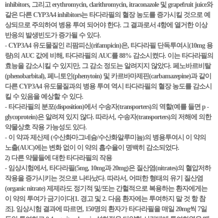
inhibitors, 그리고 erythromycin, clarithromycin, itraconazole 및 grapefruit juice와
같은 다른 CYP3A4 inhibitors는 타다라필의 혈장 농도를 증가시킬 것으로 예
상되므로 주의하여 병용 투여 되어야 한다. 그 결과로서 4항에 열거한 이상
반응의 발생빈도가 증가될 수 있다.
- CYP3A4 유도물질인 리팜피신(rifampicin)은, 타다라필 단독투여시(10mg 용
량)의 AUC 값에 비해, 타다라필의 AUC를 88% 감소시켰다. 이는 타다라필의
효능을 감소시킬 수 있지만, 그 감소 정도는 알려지지 않았다. 페노바르비탈
(phenobarbital), 페니토인(phenytoin) 및 카르바마제핀(carbamazepine)과 같이
다른 CYP3A4 유도물질과의 병용 투여 역시 타다라필의 혈장 농도를 감소시
킬 수 있음을 예상할 수 있다.
- 타다라필의 분포(disposition)에서 수송자(transporters)의 역할(예를 들면 p -
glycoprotein)은 알려져 있지 않다. 따라서, 수송자(transporters)의 저해에 의한
약물상호 작용 가능성도 있다.
- 이 약과 제산제 (수산화마그네슘/수산화알루미늄)의 병용투여시 이 약의
노출(AUC)에는 변화 없이 이 약의 흡수율이 명백히 감소되었다.
2) 다른 약물들에 대한 타다라필의 작용
- 임상시험에서, 타다라필(5mg, 10mg과 20mg)은 질산염(nitrates)의 혈압저하
작용을 증가시키는 것으로 나타났다. 따라서, 어떠한 형태의 유기 질산염
(organic nitrate) 제제라도 정기적 및/또는 간헐적으로 복용하는 환자에게는
이 약의 투여가 금기이다[1. 경고 및 2. 다음 환자에는 투여하지 말 것 항 참
조]. 임상시험 결과에 따르면, 150명의 환자가 타다라필을 매일 20mg씩 7일