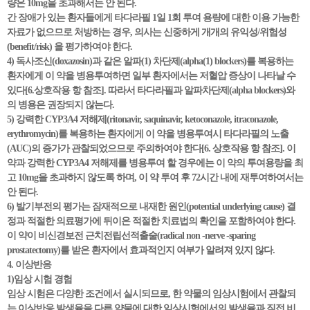
량은 10mg을 초과해서는 안 된다.
간 장애가 있는 환자들에게 타다라필 1일 1회 투여 용량에 대한 이용 가능한
자료가 없으므로 처방하는 경우, 의사는 신중하게 개개의 유익성/위험성
(benefit/risk) 을 평가하여야 한다.
4) 독사조신(doxazosin)과 같은 알파(1) 차단제(alpha(1) blockers)를 복용하는
환자에게 이 약을 병용투여하면 일부 환자에서는 저혈압 증상이 나타날 수
있다[6.상호작용 항 참조]. 따라서 타다라필과 알파차단제(alpha blockers)와
의 병용은 권장되지 않는다.
5) 강력한 CYP3A4 저해제(ritonavir, saquinavir, ketoconazole, itraconazole,
erythromycin)를 복용하는 환자에게 이 약을 병용투여시 타다라필의 노출
(AUC)의 증가가 관찰되었으므로 주의하여야 한다[6. 상호작용 항 참조]. 이
약과 강력한 CYP3A4 저해제를 병용투여 할 경우에는 이 약의 투여용량을 최
고 10mg을 초과하지 않도록 하며, 이 약 투여 후 72시간 내에 재투여하여서는
안 된다.
6) 발기부전의 평가는 잠재적으로 내재한 원인(potential underlying cause) 결
정과 적절한 의료평가에 뒤이은 적절한 치료법의 확인을 포함하여야 한다.
이 약이 비신경보전 근치전립선적출술(radical non -nerve -sparing
prostatectomy)를 받은 환자에서 효과적인지 여부가 알려져 있지 않다.
4. 이상반응
1)임상 시험 경험
임상 시험은 다양한 조건에서 실시되므로, 한 약물의 임상시험에서 관찰되
는 이상반응 발생율을 다른 약물에 대한 임상시험에서의 발생율과 직접 비