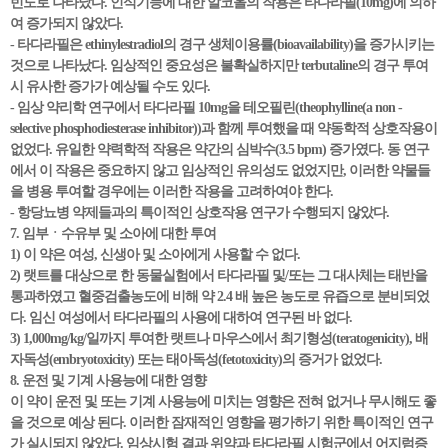
빈도로 나타났다. 인식기능에 대한 알코올의 작용은 타다라필(10mg)에 의하
여 증가되지 않았다.
- 타다라필은 ethinylestradiol의 경구 생체이용률(bioavailability)을 증가시키는
것으로 나타났다. 임상적인 중요성은 불확실하지만 terbutaline의 경구 투여
시 유사한 증가가 예상될 수도 있다.
- 임상 약리학 연구에서 타다라필 10mg을 테오필린(theophylline(a non -
selective phosphodiesterase inhibitor))과 함께 투여했을 때 약동학적 상호작용이
없었다. 유일한 약력학적 작용은 약간의 심박수(3.5 bpm) 증가였다. 동 연구
에서 이 작용은 중요하지 않고 임상적인 유의성도 없었지만, 이러한 약물들
을 병용 투여할 경우에는 이러한 작용을 고려하여야 한다.
- 항당뇨병 약제들과의 특이적인 상호작용 연구가 수행되지 않았다.
7. 임부ㆍ수유부 및 소아에 대한 투여
1) 이 약은 여성, 신생아 및 소아에게 사용할 수 없다.
2) 랫트를 대상으로 한 동물실험에서 타다라필 및/또는 그 대사체는 태반을
통과하였고 혈중검출농도에 비해 약 2.4 배 높은 농도로 유즙으로 분비되었
다. 임신 여성에서 타다라필의 사용에 대하여 연구된 바 없다.
3) 1,000mg/kg/일까지 투여한 랫트나 마우스에서 최기형성(teratogenicity), 배
자독성(embryotoxicity) 또는 태아독성(fetotoxicity)의 증거가 없었다.
8. 운전 및 기계 사용능에 대한 영향
이 약이 운전 및 또는 기계 사용능에 미치는 영향은 전혀 없거나 무시해도 좋
을 것으로 예상 된다. 이러한 잠재적인 영향을 평가하기 위한 특이적인 연구
가 실시되지 않았다. 임상시험 결과 위약과 타다라필 시험군에서 어지럼증