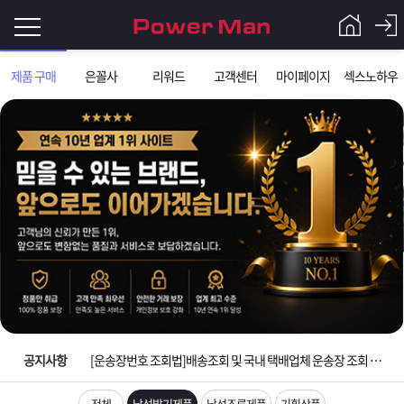
로
제품 구매
은꼴사
리워드
고객센터
마이페이지
섹스노하우
그
로
그
인
인
회
이
원
가
필
입
Q&A
요
파
입금확인이 안되는 상황을 대비해 꼭 입금후 고객센터 연락바랍니다.
합
워
제
[2026구정 연휴]설 연휴 배송 및 휴무 안내
니
맨
품
은
다.
공지사항
[운송장번호 조회법]배송조회 및 국내 택배업체 운송장 조회 하는법
[ios앱 오픈]아이폰 고객 앱설치 가능합니다.
전체
남성발기제품
남성조루제품
기획상품