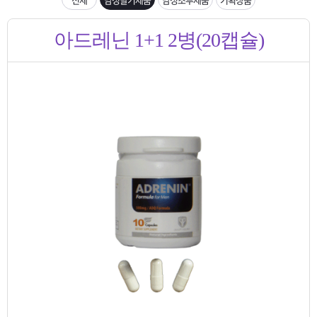
은?
구
꼴
섹
[무인택배함 이용 안내] 집 밖에 주소로 택배 받기
아드레닌 1+1 2병(20캡슐)
매
사
스
고
입금확인이 안되는 상황을 대비해 꼭 입금후 고객센터 연락바랍니다.
노
객
마
[2026구정 연휴]설 연휴 배송 및 휴무 안내
하
센
이
주
우
터
페
문
이
조
지
회