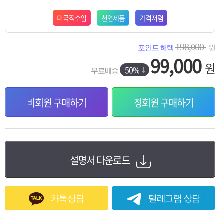
미국직수입
천연제품
가격저렴
198,000
포인트 해택
원
99,000
원
50%
무료배송
비회원 구매하기
정회원 구매하기
설명서 다운로드
카톡상담
텔레그램 상담