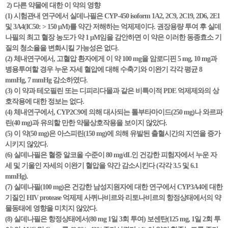
2) 다른 약물에 대한 이 약의 영향
(1) 시험관내 연구에서 실데나필은 CYP-450 isoform 1A2, 2C9, 2C19, 2D6, 2E1
및 3A4(IC50: > 150 μM)를 약간 저해하는 억제제이다. 권장용량 투여 후 실데
나필의 최고 혈장 농도가 약 1 μM임을 감안하면 이 약은 이러한 동종효소 기
질의 청소율을 변화시킬 가능성은 없다.
(2) 체내연구에서, 고혈압 환자에게 이 약 100 mg을 암로디핀 5 mg, 10 mg과
병용투여할 경우 누운 자세 혈압에 대해 수축기와 이완기 각각 평균 8
mmHg, 7 mmHg 감소하였다.
(3) 이 약과 테오필린 또는 디피리다몰과 같은 비특이적 PDE 억제제와의 상
호작용에 대한 정보는 없다.
(4) 체내연구에서, CYP2C9에 의해 대사되는 톨부타마이드(250 mg)나 와르파
린(40 mg)과 유의할 만한 약물상호작용을 보이지 않았다.
(5) 이 약(50 mg)은 아스피린(150 mg)에 의해 유발된 출혈시간의 지연을 증가
시키지 않았다.
(6) 실데나필은 혈중 알코올 수준이 80 mg/dL인 건강한 피험자에서 누운 자
세 및 기울인 자세의 이완기 혈압을 약간 감소시킨다 (각각 3.5 및 6.1
mmHg).
(7) 실데나필(100 mg)은 건강한 남성지원자에 대한 연구에서 CYP3A4에 대한
기질인 HIV protease 억제제 사퀴나비르와 리토나비르의 항정상태에서의 약
물동태에 영향을 미치지 않았다.
(8) 실데나필은 항정상태에서(80 mg 1일 3회 투여) 보센탄(125 mg, 1일 2회 투