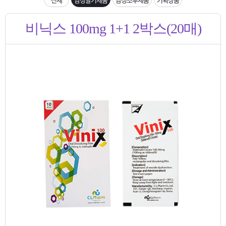
은?
구
꼴
섹
입금확인이 안되는 상황을 대비해 꼭 입금후 고객센터 연락바랍니다.
비닉스 100mg 1+1 2박스(20매)
매
사
스
고
[2026구정 연휴]설 연휴 배송 및 휴무 안내
노
객
마
하
센
이
주
우
터
페
문
이
조
지
회