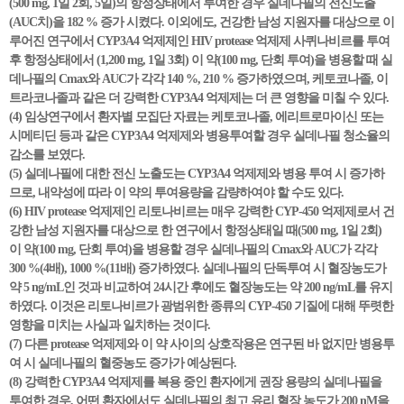
(500 mg, 1일 2회, 5일)의 항정상태에서 투여한 경우 실데나필의 전신노출
(AUC치)을 182 % 증가 시켰다. 이외에도, 건강한 남성 지원자를 대상으로 이
루어진 연구에서 CYP3A4 억제제인 HIV protease 억제제 사퀴나비르를 투여
후 항정상태에서 (1,200 mg, 1일 3회) 이 약(100 mg, 단회 투여)을 병용할 때 실
데나필의 Cmax와 AUC가 각각 140 %, 210 % 증가하였으며, 케토코나졸, 이
트라코나졸과 같은 더 강력한 CYP3A4 억제제는 더 큰 영향을 미칠 수 있다.
(4) 임상연구에서 환자별 모집단 자료는 케토코나졸, 에리트로마이신 또는
시메티딘 등과 같은 CYP3A4 억제제와 병용투여할 경우 실데나필 청소율의
감소를 보였다.
(5) 실데나필에 대한 전신 노출도는 CYP3A4 억제제와 병용 투여 시 증가하
므로, 내약성에 따라 이 약의 투여용량을 감량하여야 할 수도 있다.
(6) HIV protease 억제제인 리토나비르는 매우 강력한 CYP-450 억제제로서 건
강한 남성 지원자를 대상으로 한 연구에서 항정상태일 때(500 mg, 1일 2회)
이 약(100 mg, 단회 투여)을 병용할 경우 실데나필의 Cmax와 AUC가 각각
300 %(4배), 1000 %(11배) 증가하였다. 실데나필의 단독투여 시 혈장농도가
약 5 ng/mL인 것과 비교하여 24시간 후에도 혈장농도는 약 200 ng/mL를 유지
하였다. 이것은 리토나비르가 광범위한 종류의 CYP-450 기질에 대해 뚜렷한
영향을 미치는 사실과 일치하는 것이다.
(7) 다른 protease 억제제와 이 약 사이의 상호작용은 연구된 바 없지만 병용투
여 시 실데나필의 혈중농도 증가가 예상된다.
(8) 강력한 CYP3A4 억제제를 복용 중인 환자에게 권장 용량의 실데나필을
투여한 경우, 어떤 환자에서도 실데나필의 최고 유리 혈장 농도가 200 nM을