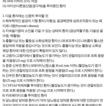
10) 18세 이하의 소아, 여성
11) 아미오다론염산염(경구제)을 투여중인 환자
3. 다음 환자에는 신중히 투여할 것
1) 해부학적인 음경의 기형 환자 (각형성, 음경해면체 섬유조직증식 또는 페
이로니병(Peyronie's disease))
2) 지속발기증의 소인을 가질 수 있는 상태의 환자 (겸상적혈구증, 다발성 골
수증, 백혈병)
3) 출혈이상 또는 활동성 소화성궤양 환자 (니트로프루시드나트륨의 혈소판
응집억제 작용을 증강시키는 것으로 보인다. 출혈이상 또는 활동성 소화성
궤양 환자에 대한 안전성이 확립되어 있지 않다.)
4) 고령자 (고령자에서 혈중농도가 증가하는 것이 관찰되었으므로 초회 용량
을 저용량 (25 mg) 으로 시작해야 한다.)
5) 중증 신부전 환자 (크레아티닌청소율 30 mL/min 이하) (혈장농도가 증가
하는 것이 관찰되었으므로 초회 용량을 저용량(25 mg) 으로 시작해야 한다.)
6) 간부전 환자(혈장농도가 증가하는 것이 관찰되었으므로 초회 용량을 저용
량 (25 mg) 으로 시작해야 한다.)
7) CYP3A4 억제제를 투여중인 환자 (혈장농도가 증가하는 것이 관찰되었으
므로 초회 용량을 저용량 (25 mg) 으로 시작해야 한다.)
8) 카르페리티드를 투여중인 환자
9) 당뇨병성 망막증 환자 (이 약의 당뇨병성 망막증 환자에 대한 안전성이 연
구되지 않았으므로 유익성-유해성 평가를 신중하게 실시한 후 투여해야 한