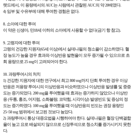
랫드에서, 이 용량에서의 AUC는 사람에서 관찰된 AUC의 약 20배였다.
4) 임부 및 수유부에 대해 투여한 경험은 없다.
8. 소아에 대한 투여
이 약은 신생아, 만18세 이하의 소아에게 사용할 수 없다(금기 항 참고).
9. 고령자에 대한 투여
고령의 건강한 지원자(65세 이상)에서 실데나필의 청소율이 감소하였다. 혈
장 농도가 높을 경우 효과와 이상반응 발현율이 모두 증가될 수 있으므로 초
회 용량으로 25 mg이 고려되어야 한다.
10. 과량투여시의 처치
1) 건강한 지원자에 대한 연구에서 최고 800 mg까지 단회 투여한 경우 이상
반응은 저용량 투여시의 이상반응과 비슷하였으나 이상반응 발생률 및 중증
도는 증가되었다. 200 mg을 투여했을 때 효과는 증가하지 않았으나 이상반
응 (두통, 홍조, 어지럼, 소화불량, 코막힘, 시각이상) 발생빈도 및 증상의 정
도는 증가하였다. 100 mg을 투여했을 때 이상반응의 빈도는 권장 용량인
25~50 mg 범위에서 보고된 것보다 높았다.
2) 과량투여시 통상 대증요법을 시행하여야 한다. 실데나필은 혈장 단백결합
율이 높고 요로 배설되지 않으므로 신장투석으로 청소치를 증가시키지 못한
다.