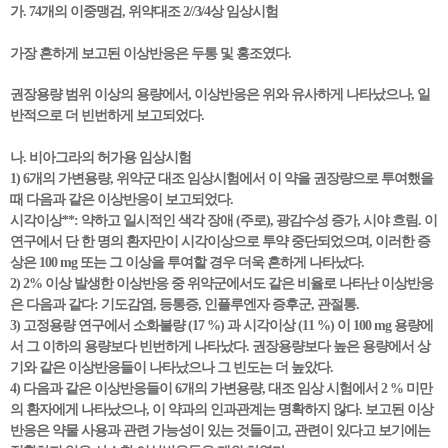
가. 74개의 이중맹검, 위약대조 2//3/4상 임상시험
가장 흔하게 보고된 이상반응은 두통 및 홍조였다.
권장용량 범위 이상의 용량에서, 이상반응은 위와 유사하게 나타났으나, 일
반적으로 더 빈번하게 보고되었다.
나. 비아그라의 허가용 임상시험
1) 6개의 가변용량, 위약군 대조 임상시험에서 이 약을 권장량으로 투여했을
때 다음과 같은 이상반응이 보고되었다.
시각이상**: 약하고 일시적인 색각 장애 (주로), 광감수성 증가, 시야 흐림. 이
연구에서 단 한 명의 환자만이 시각이상으로 투약 중단되었으며, 이러한 증
상은 100 mg 또는 그 이상을 투여할 경우 더욱 흔하게 나타났다.
2) 2% 이상 발생한 이상반응 중 위약군에서도 같은 비율로 나타난 이상반응
은 다음과 같다: 기도감염, 등통증, 인플루엔자 증후군, 관절통.
3) 고정용량 연구에서 소화불량 (17 %) 과 시각이상 (11 %) 이 100 mg 용량에
서 그 이하의 용량보다 빈번하게 나타났다. 권장용량보다 높은 용량에서 상
기와 같은 이상반응들이 나타났으나 그 빈도는 더 높았다.
4) 다음과 같은 이상반응들이 6개의 가변용량, 대조 임상 시험에서 2 % 미만
의 환자에게 나타났으나, 이 약과의 인과관계는 명확하지 않다. 보고된 이상
반응은 약물 사용과 관련 가능성이 있는 것들이고, 관련이 있다고 보기에는