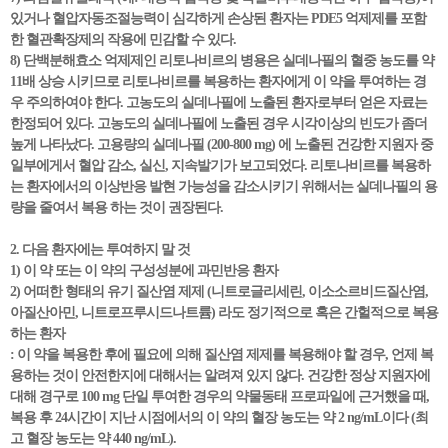
있거나 혈압자동조절능력이 심각하게 손상된 환자는 PDE5 억제제를 포함
한 혈관확장제의 작용에 민감할 수 있다.
8) 단백분해효소 억제제인 리토나비르의 병용은 실데나필의 혈중 농도를 약
11배 상승 시키므로 리토나비르를 복용하는 환자에게 이 약을 투여하는 경
우 주의하여야 한다. 고농도의 실데나필에 노출된 환자로부터 얻은 자료는
한정되어 있다. 고농도의 실데나필에 노출된 경우 시각이상의 빈도가 좀더
높게 나타났다. 고용량의 실데나필 (200-800 mg) 에 노출된 건강한 지원자 중
일부에게서 혈압 감소, 실신, 지속발기가 보고되었다. 리토나비르를 복용하
는 환자에서의 이상반응 발현 가능성을 감소시키기 위해서는 실데나필의 용
량을 줄여서 복용 하는 것이 권장된다.
2. 다음 환자에는 투여하지 말 것
1) 이 약 또는 이 약의 구성성분에 과민반응 환자
2) 어떠한 형태의 유기 질산염 제제 (니트로글리세린, 이소소르비드질산염,
아질산아민, 니트로프루시드나트륨) 라도 정기적으로 혹은 간헐적으로 복용
하는 환자
: 이 약을 복용한 후에 필요에 의해 질산염 제제를 복용해야 할 경우, 언제 복
용하는 것이 안전한지에 대해서는 알려져 있지 않다. 건강한 정상 지원자에
대해 경구로 100 mg 단일 투여한 경우의 약물동태 프로파일에 근거했을 때,
복용 후 24시간이 지난 시점에서의 이 약의 혈장 농도는 약 2 ng/mL이다 (최
고 혈장 농도는 약 440 ng/mL).