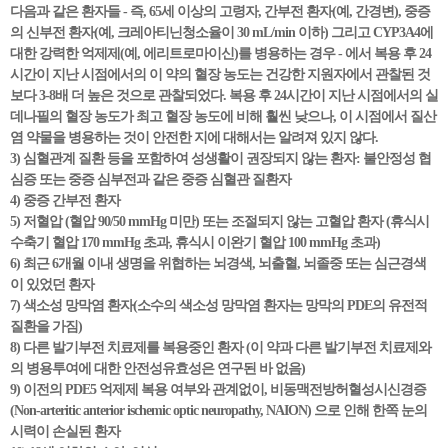
다음과 같은 환자들 - 즉, 65세 이상의 고령자, 간부전 환자(예, 간경변), 중증
의 신부전 환자(예, 크레아티닌청소율이 30 mL/min 이하) 그리고 CYP3A4에
대한 강력한 억제제(예, 에리트로마이신)를 병용하는 경우 - 에서 복용 후 24
시간이 지난 시점에서의 이 약의 혈장 농도는 건강한 지원자에서 관찰된 것
보다 3-8배 더 높은 것으로 관찰되었다. 복용 후 24시간이 지난 시점에서의 실
데나필의 혈장 농도가 최고 혈장 농도에 비해 훨씬 낮으나, 이 시점에서 질산
염 약물을 병용하는 것이 안전한 지에 대해서는 알려져 있지 않다.
3) 심혈관계 질환 등을 포함하여 성생활이 권장되지 않는 환자: 불안정성 협
심증 또는 중증 심부전과 같은 중증 심혈관 질환자
4) 중증 간부전 환자
5) 저혈압 (혈압 90/50 mmHg 미만) 또는 조절되지 않는 고혈압 환자 (휴식시
수축기 혈압 170 mmHg 초과, 휴식시 이완기 혈압 100 mmHg 초과)
6) 최근 6개월 이내 생명을 위협하는 뇌경색, 뇌출혈, 뇌졸중 또는 심근경색
이 있었던 환자
7) 색소성 망막염 환자(소수의 색소성 망막염 환자는 망막의 PDE의 유전적
질환을 가짐)
8) 다른 발기부전 치료제를 복용중인 환자 (이 약과 다른 발기부전 치료제와
의 병용투여에 대한 안전성유효성은 연구된 바 없음)
9) 이전의 PDE5 억제제 복용 여부와 관계없이, 비동맥전방허혈성시신경증
(Non-arteritic anterior ischemic optic neuropathy, NAION) 으로 인해 한쪽 눈의
시력이 손실된 환자