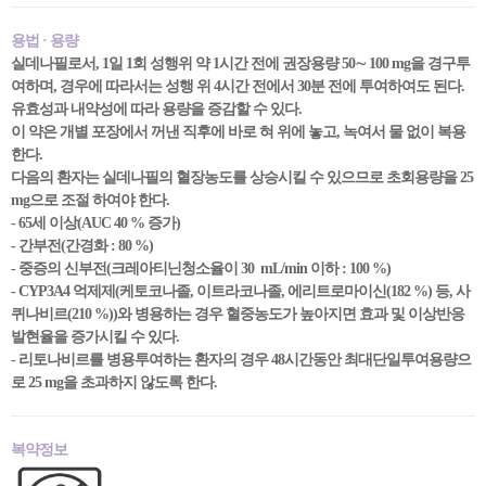
용법 · 용량
실데나필로서, 1일 1회 성행위 약 1시간 전에 권장용량 50∼ 100 mg을 경구투
여하며, 경우에 따라서는 성행 위 4시간 전에서 30분 전에 투여하여도 된다.
유효성과 내약성에 따라 용량을 증감할 수 있다.
이 약은 개별 포장에서 꺼낸 직후에 바로 혀 위에 놓고, 녹여서 물 없이 복용
한다.
다음의 환자는 실데나필의 혈장농도를 상승시킬 수 있으므로 초회용량을 25
mg으로 조절 하여야 한다.
- 65세 이상(AUC 40 % 증가)
- 간부전(간경화 : 80 %)
- 중증의 신부전(크레아티닌청소율이 30 mL/min 이하 : 100 %)
- CYP3A4 억제제(케토코나졸, 이트라코나졸, 에리트로마이신(182 %) 등, 사
퀴나비르(210 %))와 병용하는 경우 혈중농도가 높아지면 효과 및 이상반응
발현율을 증가시킬 수 있다.
- 리토나비르를 병용투여하는 환자의 경우 48시간동안 최대단일투여용량으
로 25 mg을 초과하지 않도록 한다.
복약정보