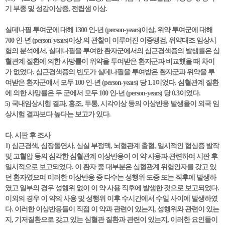
기 부종 및 성감이상증, 전립샘 이상.
실데나필 투여군에 대해 1300 인-년 (person-years)이상, 위약 투여군에 대해
700 인-년 (person-years)이상 의 관찰이 이루어진 이중맹검, 위약대조 임상시
험의 분석에서, 실데나필을 투여한 환자군에서의 심근경색증의 발생률은 심
혈관계 질환에 의한 사망률이 위약을 투여받은 환자군과 비교했을 때 차이
가 없었다. 심근경색증의 빈도가 실데나필을 투여받은 환자군과 위약을 투
여받은 환자군에서 모두 100 인-년 (person-years) 당 1.1이었다. 심혈관계 질환
에 의한 사망률은 두 군에서 모두 100 인-년 (person-years) 당 0.3이었다.
5) 국내임상시험 결과, 홍조, 두통, 시각이상 등의 이상반응 발생율이 외국 임
상시험 결과보다 높다는 보고가 있다.
다. 시판 후 조사
1) 심근경색, 심장돌연사, 심실 부정맥, 뇌혈관계 출혈, 일시적인 협심증 발작
및 고혈압 등의 심각한 심혈관계 이상반응이 이 약 사용과 관련하여 시판 후
일시적으로 보고되었다. 이 환자 중 대부분은 심혈관계 위험인자를 갖고 있
던 환자였으며 이러한 이상반응 중 다수는 성행위 도중 또는 직후에 발생하
였고 일부의 경우 성행위 없이 이 약 사용 직후에 발생한 것으로 보고되었다.
이외의 경우 이 약의 사용 및 성행위 이후 수시간에서 수일 사이에 발생하였
다. 이러한 이상반응들이 직접 이 약과 관련이 있는지, 성행위와 관련이 있는
지, 기저질환으로 갖고 있는 심혈관 질환과 관련이 있는지, 이러한 요인들이