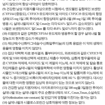
넘지 않았으며 항상 내약성이 양호하였다.
(9) 건강한 남성 지원자를 대상으로한 시험에서, 엔도텔린 길항제인 보센탄
(CYP3A4 [중등도], CYP2C9 유도제이며 및 아마도 CYP2C19 유도제)의 항정
상태(125 mg 1일 2회 투여)에서 항정상태의 실데나필 (80 mg 1일 3회 투여)을
병용 시, 실데나필의AUC 및 Cmax는 각각 62.6% 및55.4% 감소되었다. 실데
나필은 보센탄의AUC 및Cmax 를 각각 49.8% 및42%까지 증가시켰다.
(10) 리팜핀과 같은 강력한CYP3A4 유도제와 병용투여 할 경우 실데나필 혈
장농도의 현저한 감소가 예상된다.
(11) 제산제(수산화마그네슘/수산화알루미늄)의 단회 용법은 이 약의 생체이
용율에 영향을 미치지 않았다.
(12) 집단 약력학 자료 분석결과, 톨부타마이드, 와르파린과 같은 CYP2C9 억
제제 및 SSRI 제제(선택적 세로토닌 재흡수 억제제), 삼환계 항우울제와 같
은 CYP2D6 억제제, 티아지드 및 이 계열의 이뇨제, ACE 억제제 및 칼슘 통로
차단제들은 실데나필의 약물동력학에 아무런 영향을 미치지 않았다. 활성대
사물인 N-데스메틸 실데나필의 AUC는 loop 이뇨제 및 칼륨저류 이뇨제에 의
해 62 % 증가되었고 비특이적 베타차단제에 의해 102 % 증가하였다. 대사산
물에 대한 이러한 영향은 임상적 유의성이 있는 것으로 보이지 않는다.
(13) 건강한 남성 지원자에서, 아지트로마이신(1일 500 mg을 3일동안 투여)이
실데나필 또는 실데나필의 주요 순환대사체의 AUC, Cmax,Tmax,소실속도
상수(elimination rate constant) 및 반감기에 영향을 미친다는 증거는 없다.
(14) 실데나필과 시클로스포린간 상호작용에 대한 정보는 없다.