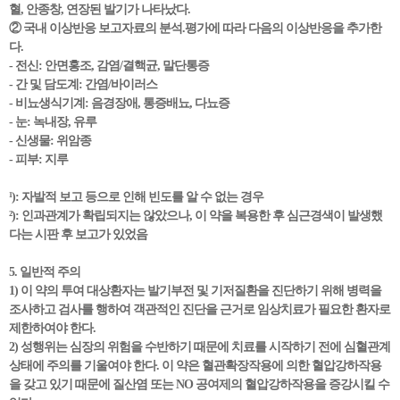
혈, 안종창, 연장된 발기가 나타났다.
② 국내 이상반응 보고자료의 분석.평가에 따라 다음의 이상반응을 추가한
다.
- 전신: 안면홍조, 감염/결핵균, 말단통증
- 간 및 담도계: 간염/바이러스
- 비뇨생식기계: 음경장애, 통증배뇨, 다뇨증
- 눈: 녹내장, 유루
- 신생물: 위암종
- 피부: 지루
¹): 자발적 보고 등으로 인해 빈도를 알 수 없는 경우
²): 인과관계가 확립되지는 않았으나, 이 약을 복용한 후 심근경색이 발생했
다는 시판 후 보고가 있었음
5. 일반적 주의
1) 이 약의 투여 대상환자는 발기부전 및 기저질환을 진단하기 위해 병력을
조사하고 검사를 행하여 객관적인 진단을 근거로 임상치료가 필요한 환자로
제한하여야 한다.
2) 성행위는 심장의 위험을 수반하기 때문에 치료를 시작하기 전에 심혈관계
상태에 주의를 기울여야 한다. 이 약은 혈관확장작용에 의한 혈압강하작용
을 갖고 있기 때문에 질산염 또는 NO 공여제의 혈압강하작용을 증강시킬 수