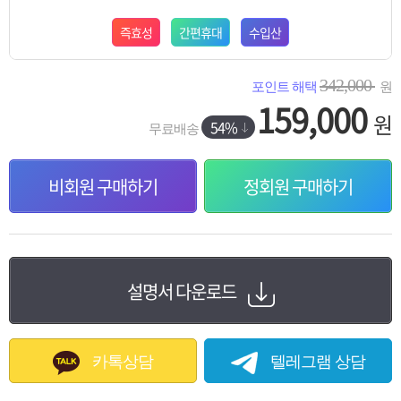
즉효성
간편휴대
수입산
342,000
포인트 해택
원
159,000
원
54%
무료배송
비회원 구매하기
정회원 구매하기
설명서 다운로드
카톡상담
텔레그램 상담