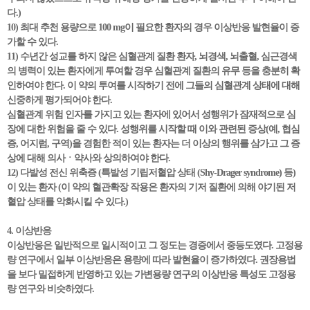
다.)
10) 최대 추천 용량으로 100 mg이 필요한 환자의 경우 이상반응 발현율이 증
가할 수 있다.
11) 수년간 성교를 하지 않은 심혈관계 질환 환자, 뇌경색, 뇌출혈, 심근경색
의 병력이 있는 환자에게 투여할 경우 심혈관계 질환의 유무 등을 충분히 확
인하여야 한다. 이 약의 투여를 시작하기 전에 그들의 심혈관계 상태에 대해
신중하게 평가되어야 한다.
심혈관계 위험 인자를 가지고 있는 환자에 있어서 성행위가 잠재적으로 심
장에 대한 위험을 줄 수 있다. 성행위를 시작할 때 이와 관련된 증상(예, 협심
증, 어지럼, 구역)을 경험한 적이 있는 환자는 더 이상의 행위를 삼가고 그 증
상에 대해 의사ㆍ약사와 상의하여야 한다.
12) 다발성 전신 위축증 (특발성 기립저혈압 상태 (Shy-Drager syndrome) 등)
이 있는 환자 (이 약의 혈관확장 작용은 환자의 기저 질환에 의해 야기된 저
혈압 상태를 악화시킬 수 있다.)
4. 이상반응
이상반응은 일반적으로 일시적이고 그 정도는 경증에서 중등도였다. 고정용
량 연구에서 일부 이상반응은 용량에 따라 발현율이 증가하였다. 권장용법
을 보다 밀접하게 반영하고 있는 가변용량 연구의 이상반응 특성도 고정용
량 연구와 비슷하였다.