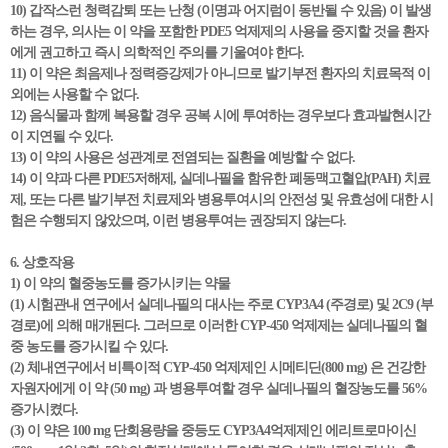
10) 갑작스런 청력감퇴 또는 난청 (이명과 어지럼이 동반될 수 있음) 이 발생
하는 경우, 의사는 이 약을 포함한 PDE5 억제제의 사용을 중지할 것을 환자
에게 권고하고 즉시 의학적인 주의를 기울여야 한다.
11) 이 약은 최음제나 정력증강제가 아니므로 발기부전 환자의 치료목적 이
외에는 사용할 수 없다.
12) 음식물과 함께 복용할 경우 공복 시에 투여하는 경우보다 효과발현시간
이 지연될 수 있다.
13) 이 약의 사용은 성관계로 전염되는 질환을 예방할 수 없다.
14) 이 약과 다른 PDE5저해제, 실데나필을 함유한 폐동맥고혈압(PAH) 치료
제, 또는 다른 발기부전 치료제와 병용투여시의 안전성 및 유효성에 대한 시
험은 수행되지 않았으며, 이런 병용투여는 권장되지 않는다.
6. 상호작용
1) 이 약의 혈중농도를 증가시키는 약물
(1) 시험관내 연구에서 실데나필의 대사는 주로 CYP3A4 (주경로) 및 2C9 (부
경로)에 의해 매개된다. 그러므로 이러한 CYP-450 억제제는 실데나필의 혈
중 농도를 증가시킬 수 있다.
(2) 체내연구에서 비특이적 CYP-450 억제제인 시메티딘(800 mg) 은 건강한
자원자에게 이 약 (50 mg) 과 병용투여할 경우 실데나필의 혈장농도를 56%
증가시켰다.
(3) 이 약은 100 mg 단회용량을 중등도 CYP3A4억제제인 에리트로마이신