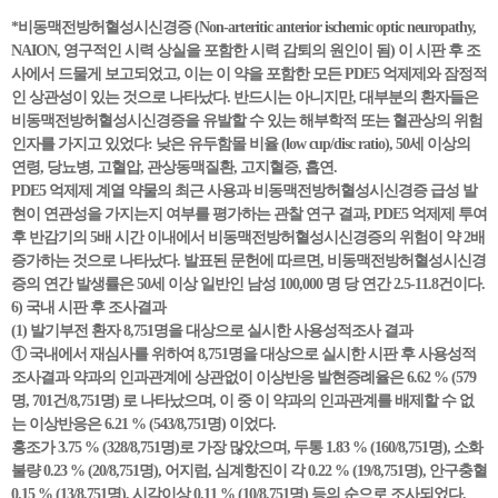
*비동맥전방허혈성시신경증 (Non-arteritic anterior ischemic optic neuropathy,
NAION, 영구적인 시력 상실을 포함한 시력 감퇴의 원인이 됨) 이 시판 후 조
사에서 드물게 보고되었고, 이는 이 약을 포함한 모든 PDE5 억제제와 잠정적
인 상관성이 있는 것으로 나타났다. 반드시는 아니지만, 대부분의 환자들은
비동맥전방허혈성시신경증을 유발할 수 있는 해부학적 또는 혈관상의 위험
인자를 가지고 있었다: 낮은 유두함몰 비율 (low cup/disc ratio), 50세 이상의
연령, 당뇨병, 고혈압, 관상동맥질환, 고지혈증, 흡연.
PDE5 억제제 계열 약물의 최근 사용과 비동맥전방허혈성시신경증 급성 발
현이 연관성을 가지는지 여부를 평가하는 관찰 연구 결과, PDE5 억제제 투여
후 반감기의 5배 시간 이내에서 비동맥전방허혈성시신경증의 위험이 약 2배
증가하는 것으로 나타났다. 발표된 문헌에 따르면, 비동맥전방허혈성시신경
증의 연간 발생률은 50세 이상 일반인 남성 100,000 명 당 연간 2.5-11.8건이다.
6) 국내 시판 후 조사결과
(1) 발기부전 환자 8,751명을 대상으로 실시한 사용성적조사 결과
① 국내에서 재심사를 위하여 8,751명을 대상으로 실시한 시판 후 사용성적
조사결과 약과의 인과관계에 상관없이 이상반응 발현증례율은 6.62 % (579
명, 701건/8,751명) 로 나타났으며, 이 중 이 약과의 인과관계를 배제할 수 없
는 이상반응은 6.21 % (543/8,751명) 이었다.
홍조가 3.75 % (328/8,751명)로 가장 많았으며, 두통 1.83 % (160/8,751명), 소화
불량 0.23 % (20/8,751명), 어지럼, 심계항진이 각 0.22 % (19/8,751명), 안구충혈
0.15 % (13/8,751명), 시각이상 0.11 % (10/8,751명) 등의 순으로 조사되었다.