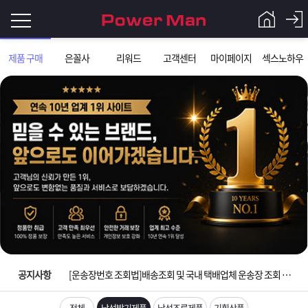
로
제품 구매
은꼴사
리워드
고객센터
마이페이지
섹스노하우
그
로
그
인
인
회
이
원
가
필
입
Q&A
입금확인이 안되는 상황을 대비해 꼭 입금후 고객센터 연락바랍니다.
요
파
[2026구정 연휴]설 연휴 배송 및 휴무 안내
합
워
제
[운송장번호 조회법]배송조회 및 국내 택배업체 운송장 조회 하는법
니
맨
품
은
다.
공지사항
[ios앱 오픈]아이폰 고객 앱설치 가능합니다.
[무인택배함 이용 안내] 집 밖에 주소로 택배 받기
전체
남성발기제품
남성조루제품
기획상품