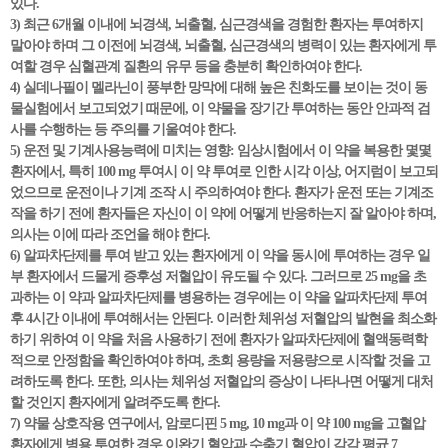
있다.
3) 최근 6개월 이내에 뇌경색, 뇌출혈, 심근경색을 경험한 환자는 투여하지
말아야 하며 그 이전에 뇌경색, 뇌출혈, 심근경색의 병력이 있는 환자에게 투
여할 경우 심혈관계 질환의 유무 등을 충분히 확인하여야 한다.
4) 실데나필이 멜라닌이 풍부한 망막에 대해 높은 친화도를 보이는 것이 동
물실험에서 보고되었기 때문에, 이 약물을 장기간 투여하는 동안 안과적 검
사를 수행하는 등 주의를 기울여야 한다.
5) 운전 및 기계사용능력에 미치는 영향: 임상시험에서 이 약을 복용한 몇몇
환자에서, 특히 100 mg 투여시 이 약 투여로 인한 시각 이상, 어지럼이 보고되
었으므로 운전이나 기계 조작 시 주의하여야 한다. 환자가 운전 또는 기계조
작을 하기 전에 환자들은 자신이 이 약에 어떻게 반응하는지 잘 알아야 하며,
의사는 이에 따라 조언을 해야 한다.
6) 알파차단제를 투여 받고 있는 환자에게 이 약을 동시에 투여하는 경우 일
부 환자에서 드물게 증후성 저혈압이 유도될 수 있다. 그러므로 25 mg을 초
과하는 이 약과 알파차단제를 병용하는 경우에는 이 약을 알파차단제 투여
후 4시간 이내에 투여해서는 안된다. 이러한 체위성 저혈압의 발현을 최소화
하기 위하여 이 약을 처음 사용하기 전에 환자가 알파차단제에 혈액동력학
적으로 안정함을 확인하여야 하며, 초회 용량을 저용량으로 시작할 것을 고
려하도록 한다. 또한, 의사는 체위성 저혈압의 증상이 나타나면 어떻게 대처
할 것인지 환자에게 알려주도록 한다.
7) 약물 상호작용 연구에서, 암로디핀 5 mg, 10 mg과 이 약 100 mg을 고혈압
환자에게 병용 투여한 경우 이완기 혈압과 수축기 혈압이 각각 평균 7