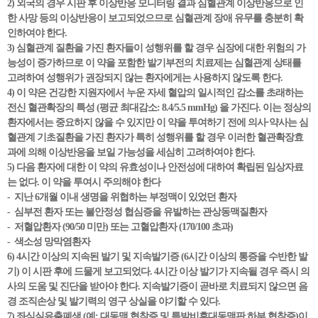
2) 외국의 경우 시판 후 이상반응 모니터링 결과 심혈관계 이상반응으로 인
한 사망 등의 이상반응이 보고되었으므로 심혈관계 장애 유무를 충분히 확
인하여야 한다.
3) 심혈관계 질환을 가진 환자들이 성행위를 할 경우 심장에 대한 위험의 가
능성이 증가하므로 이 약을 포함한 발기부전의 치료제는 심혈관계 상태를
고려하여 성행위가 권장되지 않는 환자에게는 사용하지 않도록 한다.
4) 이 약은 건강한 지원자에서 누운 자세 혈압의 일시적인 감소를 초래하는
전신 혈관확장의 특성 (평균 최대감소: 8.4/5.5 mmHg) 을 가진다. 이는 정상의
환자에서는 중요하지 않을 수 있지만 이 약을 투여하기 전에 의사·약사는 심
혈관계 기초질환을 가진 환자가 특히 성행위를 할 경우 이러한 혈관확장효
과에 의해 이상반응을 보일 가능성을 세심히 고려하여야 한다.
5) 다음 환자에 대한 이 약의 유효성이나 안전성에 대하여 확립된 임상자료
는 없다. 이 약을 투여시 주의해야 한다
- 지난 6개월 이내 생명을 위협하는 부정맥이 있었던 환자
- 심부전 환자 또는 불안정성 협심증을 유발하는 관상동맥질환자
- 저혈압환자 (90/50 미만) 또는 고혈압환자 (170/100 초과)
- 색소성 망막염환자
6) 4시간 이상의 지속된 발기 및 지속발기증 (6시간 이상의 통증을 수반한 발
기) 이 시판 후에 드물게 보고되었다. 4시간 이상 발기가 지속될 경우 즉시 의
사의 도움 및 진단을 받아야 한다. 지속발기증이 곧바로 치료되지 않으면 음
경 조직손상 및 발기력의 영구 상실을 야기할 수 있다.
7) 좌심실유출폐색 (예: 대동맥 협착증 및 특발비후대동맥판 하부 협착증)이