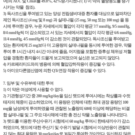
여)의 AUC 및 Cmax를 49.8%, 42%증가시켰다 ( 1) 이 약의 혈중농도를 증가
시키는 약물 참조).
3) 독사조신을 투여받고 있는 양성 전립샘비대증 환자를 대상으로 알파차단
제인 독사조신 (4 mg 및 8 mg) 과 실데나필 (25 mg, 50 mg 또는 100 mg) 을 동
시에 투여한 경우, 누운 자세에서의 혈압이 각각 평균 7/7 mmHg, 9/5 mmHg,
8/4 mmHg씩 더 감소되었고 서 있는 자세에서의 혈압이 각각 평균 6/6 mmHg,
11/4 mmHg, 4/5 mmHg씩 더 감소된 것이 관찰되었다. 독사조신을 투여받고
있는 환자에게 25 mg보다 더 고용량의 실데나필을 동시에 투여한 경우, 약물
투여 후 1시간 내지 4시간 이내에 졸음, 어지럼을 포함한 증후성 체위성 저혈
압을 경험한 환자들이 드물게 보고되었으며 실신은 보고되지 않았다.
4) 카르페리티드와의 병용에 의해 혈압강하작용이 증강될 수 있다.
5) 아미오다론염산염에 의한 QTc연장 작용이 증강될 수 있다.
7. 임부 및 수유부에 대한 투여
1) 이 약은 여성에게 사용할 수 없다.
2) 기관형성기간 중 200 mg/kg/day을 임신 랫드에 투여시에는 착상률과 수컷
태자의 체중이 감소하였으며, 이 용량은 인체에 대한 최대 권장 용량인 100
mg을 남성에게 투여하였을 때 관찰된 노출량의 60배 이상에 해당하는 비결
합 실데나필 및 그 주요 대사체에 대한 총 전신 약물 노출량을 나타내었다.
3) 랫드를 이용한 주산수유기 시험에서 60 mg/kg 투여시 한배새끼수가 감소
하였으며, 랫드에 대한 주산기 및 수유기 발달 시험에서 이상반응이 관찰되
지 않는 최대 용량은 30 mg/kg/day로 36일간 투여한 것이었다. 임신하지 않은