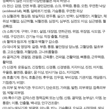
정확하지 않은 사소한 이상반응들은 제외 하였다.
(1) 전신: 감염, 안면 부종, 광민감반응, 쇼크, 무력증, 통증, 오한, 우연한 낙상
(accidental fall), 복통, 알레르기 반응, 가슴통증, 우연한 외상
(2) 심혈관계: 협심증, 방실차단, 편두통, 실신†, 빈맥†, 심계항진†, 저혈압†, 체
위성 저혈압, 심근허혈, 뇌혈전증, 심정지, 심부전, 심전도 이상, 심근병증, 혈
관확장.
(3) 소화기계: 구역†, 구토†, 설염, 대장염, 연하곤란, 위염, 위장염, 식도염, 구
내염, 구강건조†, 간기능 이상, 직장 출혈, 치은염.
(4) 혈액과 림프계: 빈혈과 백혈구 감소증.
(5) 대사계 및 영양계: 갈증, 부종, 통풍, 불안정성 당뇨병, 고혈당증, 말초부
종, 고요산혈증, 저혈당증, 고나트륨혈증.
(6) 골격근계: 관절염, 관절증, 근육통†, 건파열, 건활막염, 뼈통증, 근무력증,
활막염.
(7) 신경계: 운동실조, 긴장항진, 신경통, 신경병증, 지각이상, 진전, 어지럼,
우울증, 불면증, 졸음†, 꿈 이상, 반사기능 감소, 지각감퇴.
(8) 호흡기계: 천식, 호흡곤란, 후두염, 인두염, 부비강염, 기관지염, 객담증가,
기침증가, 비염†.
(9) 피부 및 부속기관: 두드러기, 단순포진, 가려움, 발한, 피부궤양, 접촉피부
염, 박탈 피부염.
(10) 특수기관: 갑작스런 청력감퇴 또는 난청, 산동, 결막염, 눈부심†, 이명, 눈
통증†, 이통, 안출혈, 백내장, 안구건조증†.
(11) 비뇨생식기계: 방광염, 야뇨증, 빈뇨, 가슴확대, 요실금, 사정장애, 생식