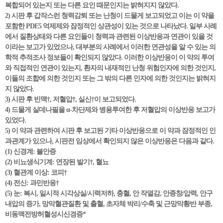
복합되어 있는지 또는 다른 요인 때문인지는 밝혀지지 않았다.
2) 시판 후 갑작스런 청력감퇴 또는 난청이 드물게 보고되었고 이는 이 약을
포함한 PDE5 억제제와 잠정적인 상관성이 있는 것으로 나타났다. 일부 사례
에서 질환상태와 다른 요인들이 청력과 관련된 이상반응과 연관이 있을 것
이라는 보고가 있었으나, 대부분의 사례에서 이러한 연관성을 알 수 있는 의
학적 추적조사 정보들이 확인되지 않았다. 이러한 이상반응이 이 약의 투여
와 직접적인 연관이 있는지, 환자의 내재적인 난청 위험인자에 의한 것인지,
이들의 조합에 의한 것인지 또는 그 밖의 다른 인자에 의한 것인지는 밝혀지
지 않았다.
3) 시판 후 빈맥†, 저혈압†, 실신†이 보고되었다.
4) 드물게 실데나필을 α-차단제와 병용투여한 후 저혈압의 이상반응 보고가
있었다.
5) 이 약과 관련하여 시판 후 보고된 기타 이상반응으로 이 약과 잠정적인 인
과관계가 있으나, 시판전 임상에서 확인되지 않은 이상반응은 다음과 같다.
(1) 신경계: 불안증
(2) 비뇨생식기계: 연장된 발기†, 혈뇨
(3) 혈관계 이상: 코피†
(4) 전신: 과민반응†
(5) 눈: 복시, 일시적 시각상실/시력저하, 충혈, 안 작열감, 안종창/압력, 안구
내압의 증가, 망막혈관질환 및 출혈, 초자체 박리/수축 및 근망막황반 부종,
비동맥전방허혈성시신경증*