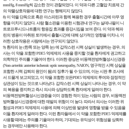
mmHg, 8 mmHg씩 감소한 것이 관찰되었다. 이 약과 다른 고혈압 치료제 간
의 약물상호작용에 대한 연구는 행해지지 않았다.
8) 이 약을 단독으로 혹은 아스피린과 함께 복용한 경우 출혈시간에 아무 영
향을 미치지 않았다. 사람 혈소판을 이용한 시험관내 연구는 실데나필이 니
트로프루시드나트륨의 항응집 효과를 증강시킴을 보여 준다. 이 약과 헤파
린의 병용이 마취된 토끼에서 출혈시간에 대해 상가적인 영향을 미치나, 이
러한 상호작용은 사람에서는 연구되지 않았다.
9) 환자의 눈 (한쪽 또는 양쪽 눈) 에 갑작스런 시력 상실이 발생하는 경우, 의
사는 이 약을 포함한 PDE5 억제제의 사용을 중지할 것을 환자에게 권고하고
의학적인 주의를 기울여야 한다. 이러한 증상은 비동맥전방허혈성시신경증
(Non-arteritic anterior ischemic optic neuropathy, NAION, 영구적인 시력 상실을
포함한 시력 감퇴의 원인이 됨)의 징후가 될 수 있으며, 이는 시판 후 조사에
서 드물게 보고되었고, 이 약을 포함한 모든PDE5 억제제의 투여와 잠정적인
상관성이 있는 것으로 나타났다. 갑작스런 시력 상실이 나타나는 경우, 이 약
의 복용을 중지하고 즉시 의사와 상담하도록 환자에게 알려야 한다.
비동맥전방허혈성시신경증을 이미 경험한 적이 있는 사람의 경우, 비동맥전
방허혈성시신경증에 대한 재발의 위험이 더 높다. 따라서 의사는 이러한 위
험성과 PDE5 억제제의 사용에 의해 이상반응 발생에 영향을 받을 수 있음을
이들 환자에게 알려야 한다. 이런 환자들에서 이 약을 포함한 PDE5 억제제를
사용할 때에는 주의를 기울여야 하며, 기대되는 유익성이 위험성을 상회하
는 경우에만 사용해야 한다.