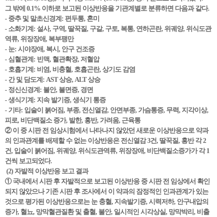
그 밖에 0.1% 이하로 보고된 이상반응을 기관계별로 분류하면 다음과 같다.
- 중추 및 말초신경계: 편두통, 혼미
- 소화기계: 설사, 구역, 딸꾹질, 구갈, 구토, 복통, 연하곤란, 위궤양, 위식도관
역류, 위장장애, 복부팽만
- 눈: 시야장애, 복시, 안구 건조증
- 심혈관계: 빈맥, 혈관확장, 저혈압
- 호흡기계: 비염, 비충혈, 호흡곤란, 상기도 감염
- 간 및 담도계: AST 상승, ALT 상승
- 정신신경계: 불안, 불면증, 경면
- 생식기계: 지속 발기증, 생식기 통증
- 기타: 입술이 붉어짐, 부종, 전신열감, 안면부종, 가슴통증, 무력, 지각이상,
피로, 비단백질소 증가, 발한, 홍반, 가려움, 근육통
② 이 중 시판 전 임상시험에서 나타나지 않았던 새로운 이상반응으로 약과
의 인과관계를 배제할 수 없는 이상반응은 전신열감 3건, 딸꾹질, 홍반 각 2
건, 입술이 붉어짐, 위궤양, 위식도관역류, 위장장애, 비단백질소증가가 각 1
건씩 보고되었다.
(2) 자발적 이상반응 보고 결과
① 국내에서 시판 후 자발적으로 보고된 이상반응 중 시판 전 임상에서 확인
되지 않았으나 기존 시판 후 조사에서 이 약과의 잠정적인 인과관계가 있는
것으로 평가된 이상반응으로는 눈 충혈, 지속발기증, 시력저하, 안구내압의
증가, 혈뇨, 망막혈관질환 및 출혈, 불안, 일시적인 시각상실, 망막박리, 비출