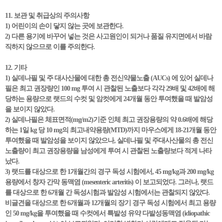
11. 보관 및 취급상의 주의사항
1) 어린이의 손이 닿지 않는 곳에 보관한다.
2) 다른 용기에 바꾸어 넣는 것은 사고원인이 되거나 품질 유지면에서 바람
직하지 않으므로 이를 주의한다.
12. 기타
1) 실데나필 및 주 대사산물에 대한 총 전신약물노출 (AUCs) 에 있어 실데나
필은 최고 권장량인 100 mg 투여 시 관찰된 노출보다 각각 29배 및 42배에 해
당하는 용량으로 랫드의 수컷 및 암컷에게 24개월 동안 투여했을 때 발암성
을 보이지 않았다.
2) 실데나필은 체표면적(mg/m2)기준 인체 최고 권장용량의 약 0.6배에 해당
하는 1일 kg 당 10 mg의 최고내약용량(MTD)까지 마우스에게 18-21개월 동안
투여했을 때 발암성을 보이지 않았으나, 실데나필 및 주대사산물의 총 전신
노출량이 최고 권장용량을 남성에게 투여 시 관찰된 노출량보다 적게 나타
났다.
3) 랫드를 대상으로 한 1개월간의 경구 독성 시험에서, 45 mg/kg과 200 mg/kg
용량에서 창자 간막 동맥염 (mesenteric arteritis) 이 보고되었다. 그러나, 랫드
를 대상으로 한 6개월 간 독성시험과 발암성 시험에서는 관찰되지 않았다.
비글견을 대상으로 한 6개월과 12개월의 장기 경구 독성 시험에서 최고 용량
인 50 mg/kg을 투여했을 때 수컷에서 특발성 유약 다발성동맥염 (idiopathic