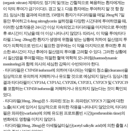
(organic nitrate) 제제라도 정기적 및/또는 간헐적으로 복용하는 환자에게는
이 약의 투여가 금기이다[1. 경고 및 2. 다음 환자에는 투여하지 말 것 항 참
조]. 임상시험 결과에 따르면, 150명의 환자가 타다라필을 매일 20mg씩 7일
동안 투여하고 0.4mg nitroglycerin 설하정을 다양한 시간대에 투여하였을 때,
이러한 상호작용은 24시간 이상 지속되었고 타다라필을 마지막으로 투여한
후 48시간이 지났을 때 더 이상 나타나지 않았다. 따라서, 이 약을 투여(타다
라필 2.5mg -20mg)한 환자가 생명에 위협을 받는 상황에 처하여 질산염의 투
여가 의학적으로 반드시 필요한 경우에는 이 약을 마지막으로 투여한 후 최
소한 48시간이 지난 후에야 질산염의 투여를 고려할 수 있다. 그러한 상황에
서 질산염을 투여할 때는 적절한 혈액 역학적 모니터링(haemodynamic
monitoring)과 함께 의사의 세심한 감독이 수반되어야 한다.
- 타다라필은 CYP450 isoforms에 의하여 대사되는 약물의 청소율(clearance)을
임상적으로 유의하게 저해하거나 유도할 것으로 예상되지 않는다. 임상시험
결과 타다라필이 CYP3A4, CYP1A2, CYP2D6, CYP2E1, CYP2C9 및 CYP2C19
를 포함하는 CYP450 isoforms을 저해하거나 유도하지 않는다는 것이 확인되
었다.
- 타다라필(10mg, 20mg)은 S -와파린 또는 R -와파린(CYP2C9 기질)에 대한
노출(AUC)에 있어서 임상적으로 유의한 작용을 나타내지 않았으며, 타다라
필은 와파린(warfarin)에 의해 유도된 프로트롬빈 시간(prothrombin time)의
변화에도 영향을 미치지 않았다.
- 타다라필(10mg, 20mg)은 아세틸살리실산(acetyl salicylic acid)에 의한 출혈 시