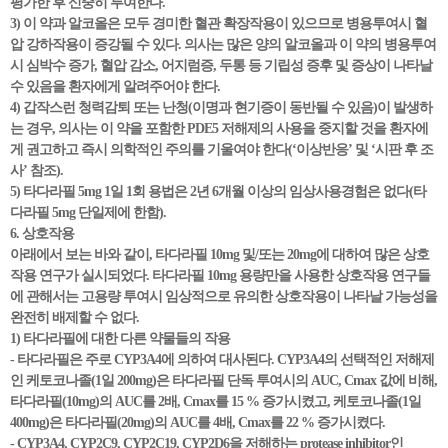
평가한 후 신중히 투여한다.
3) 이 약과 알코올은 모두 경미한 혈관 확장작용이 있으므로 병용투여시 혈
압 강하작용이 증강될 수 있다. 의사는 많은 양의 알코올과 이 약의 병용투여
시 심박수 증가, 혈압 감소, 어지럼증, 두통 등 기립성 증후 및 증상이 나타날
수 있음을 환자에게 알려주어야 한다.
4) 갑작스런 청력감퇴 또는 난청(이명과 현기증이 동반될 수 있음)이 발생하
는 경우, 의사는 이 약을 포함한 PDE5 저해제의 사용을 중지할 것을 환자에
게 권고하고 즉시 의학적인 주의를 기울여야 한다(‘이상반응’ 및 ‘시판 후 조
사’ 참조).
5) 타다라필 5mg 1일 1회 용법은 2년 6개월 이상의 임상사용경험은 없다(타
다라필 5mg 단일제에 한함).
6. 상호작용
아래에서 보는 바와 같이, 타다라필 10mg 및/또는 20mg에 대하여 많은 상호
작용 연구가 실시되었다. 타다라필 10mg 용량만을 사용한 상호작용 연구들
에 관해서는 고용량 투여시 임상적으로 유의한 상호작용이 나타날 가능성을
완전히 배제할 수 없다.
1) 타다라필에 대한 다른 약물들의 작용
- 타다라필은 주로 CYP3A4에 의하여 대사된다. CYP3A4의 선택적인 저해제
인 케토코나졸(1일 200mg)은 타다라필 단독 투여시의 AUC, Cmax 값에 비해,
타다라필(10mg)의 AUC를 2배, Cmax를 15 % 증가시켰고, 케토코나졸(1일
400mg)은 타다라필(20mg)의 AUC를 4배, Cmax를 22 % 증가시켰다.
- CYP3A4, CYP2C9, CYP2C19, CYP2D6을 저해하는 protease inhibitor인