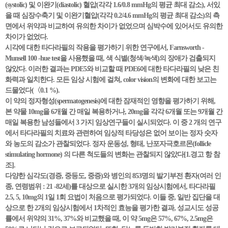
(systolic) 및 이완기(diastolic) 혈압(각각 1.6/0.8 mmHg의 평균 최대 감소), 서있
을 때 심장수축기 및 이완기혈압(각각 0.2/4.6 mmHg의 평균 최대 감소)의 측
면에서 위약과 비교하여 유의한 차이가 없었으며 심박수에 있어서도 유의한
차이가 없었다.
시각에 대한 타다라필의 작용을 평가하기 위한 연구에서, Farnsworth -
Munsell 100 -hue test을 사용했을 때, 색 식별(청색/녹색)의 장애가 검출되지
않았다. 이러한 결과는 PDE5와 비교할 때 PDE6에 대한 타다라필의 낮은 친
화력과 일치한다. 모든 임상 시험에 걸쳐, color vision의 변화에 대한 보고는
드물었다(〈0.1 %).
이 약의 정자형성(spermatogenesis)에 대한 잠재적인 영향을 평가하기 위해,
본 약물 10mg을 6개월 간 매일 복용하거나, 20mg을 각각 6개월 또는 9개월 간
매일 복용한 남성들에서 3 가지 임상연구들이 실시되었다. 이 중 2 개의 연구
에서 타다라필의 치료와 관련하여 임상적 타당성은 없어 보이는 정자 숫자
와 농도의 감소가 관찰되었다. 정자 운동성, 형태, 난포자극호르몬(follicle
stimulating hormone) 의 다른 척도들의 변화는 관찰되지 않았다[1.경고 항 참
조].
다양한 심각도(경증, 중등도, 중증)와 병인의 853명의 발기부전 환자(여러 인
종, 연령범위 : 21 -82세)를 대상으로 실시한 3개의 임상시험에서, 타다라필
2.5, 5, 10mg의 1일 1회 요법이 처음으로 평가되었다. 이들 중, 일반 집단을 대
상으로 한 2개의 임상시험에서 1차적인 효능을 평가한 결과, 성교시도 성공
률에서 위약의 31%, 37%와 비교했을 때, 이 약 5mg은 57%, 67%, 2.5mg은