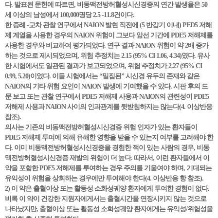
다. 발표된 문헌에 따르면, 비동맥전방허혈성시신경증의 연간 발생율은 50
세 이상의 남성에서 100,000명당 2.5 -11.8건이다.
한 증례 -교차 관찰 연구에서 NAION 발현 직전에 (5 반감기 이내) PED5 저해
제 계열을 사용한 경우의 NAION 위험이 그보다 앞선 기간에 PDE5 저해제를
사용한 경우와 비교하여 평가되었다. 연구 결과 NAION 위험이 약 2배 증가
하는 것으로 제시되었으며, 위험 추정치는 2.15 (95% CI 1.06, 4.34)였다. 유사
한 시험에서도 일관된 결과가 보고되었으며, 위험 추정치가 2.27 (95% CI
0.99, 5.20)이었다. 이들 시험에서는 “밀집된” 시신경 유두의 존재와 같은
NAION의 기타 위험 요인이 NAION 발생에 기여했을 수 있다. 시판 후의 드
문 보고 또는 관찰 연구에서 PDE5 저해제 사용과 NAION의 관련성이 PDE5
저해제 사용과 NAION 사이의 인과관계를 뒷받침하지는 않는다(4. 이상반응
참조).
의사는 기존의 비동맥전방허혈성시신경증 위험 인자가 있는 환자들이
PDE5 저해제 투여에 의해 유해한 영향을 받을 수 있는지 여부를 고려해야 한
다. 이미 비동맥전방허혈성시신경증을 경험한 적이 있는 사람의 경우, 비동
맥전방허혈성시신경증 재발의 위험이 더 높다. 따라서, 이런 환자들에서 이
약을 포함한 PDE5 저해제를 투여하는 경우 주의를 기울여야 하며, 기대되는
유익성이 위험을 상회하는 경우에만 투여해야 한다(4. 이상반응 항 참조).
2) 이 약은 출혈이상 또는 활동성 소화성궤양 환자에게 투여한 경험이 없다.
비록 이 약이 건강한 지원자에게서는 출혈시간을 연장시키지 않는 것으로
나타났지만, 출혈이상 또는 활동성 소화성궤양 환자에게는 유익성/위험성을