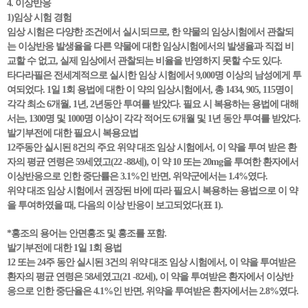
4. 이상반응
1)임상 시험 경험
임상 시험은 다양한 조건에서 실시되므로, 한 약물의 임상시험에서 관찰되
는 이상반응 발생율을 다른 약물에 대한 임상시험에서의 발생율과 직접 비
교할 수 없고, 실제 임상에서 관찰되는 비율을 반영하지 못할 수도 있다.
타다라필은 전세계적으로 실시한 임상 시험에서 9,000명 이상의 남성에게 투
여되었다. 1일 1회 용법에 대한 이 약의 임상시험에서, 총 1434, 905, 115명이
각각 최소 6개월, 1년, 2년동안 투여를 받았다. 필요 시 복용하는 용법에 대해
서는, 1300명 및 1000명 이상이 각각 적어도 6개월 및 1년 동안 투여를 받았다.
발기부전에 대한 필요시 복용요법
12주동안 실시된 8건의 주요 위약 대조 임상 시험에서, 이 약을 투여 받은 환
자의 평균 연령은 59세였고(22 -88세), 이 약 10 또는 20mg을 투여한 환자에서
이상반응으로 인한 중단률은 3.1%인 반면, 위약군에서는 1.4%였다.
위약 대조 임상 시험에서 권장된 바에 따라 필요시 복용하는 용법으로 이 약
을 투여하였을 때, 다음의 이상 반응이 보고되었다(표 1).
*홍조의 용어는 안면홍조 및 홍조를 포함.
발기부전에 대한 1일 1회 용법
12 또는 24주 동안 실시된 3건의 위약 대조 임상 시험에서, 이 약을 투여받은
환자의 평균 연령은 58세였고(21 -82세), 이 약을 투여받은 환자에서 이상반
응으로 인한 중단율은 4.1%인 반면, 위약을 투여받은 환자에서는 2.8%였다.