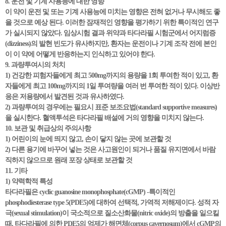
8. 운전 및 기계 사용능에 대한 영향
이 약이 운전 및 또는 기계 사용능에 미치는 영향은 전혀 없거나 무시해도 좋
을 것으로 예상 된다. 이러한 잠재적인 영향을 평가하기 위한 특이적인 연구
가 실시되지 않았다. 임상시험 결과 위약과 타다라필 시험군에서 어지럼증
(dizziness)의 발현 빈도가 유사하지만, 환자는 운전이나 기계 조작 전에 본인
이 이 약에 어떻게 반응하는지 인식하고 있어야 한다.
9. 과량투여시의 처치
1) 건강한 피험자들에게 최고 500mg까지의 용량을 1회 투여한 적이 있고, 환
자들에게 최고 100mg까지의 1일 투여량을 여러 번 투여한 적이 있다. 이상반
응은 저용량에서 발견된 것과 유사하였다.
2) 과량투여의 경우에는 필요시 표준 보조요법(standard supportive measures)
을 실시한다. 혈액투석은 타다라필 배설에 거의 영향을 미치지 않는다.
10. 보관 및 취급상의 주의사항
1) 어린이의 눈에 띄지 않고, 손이 닿지 않는 곳에 보관할 것
2) 다른 용기에 바꾸어 넣는 것은 사고원인이 되거나 품질 유지면에서 바람
직하지 않으므로 원래 포장 상태로 보관할 것
11. 기타
1) 약력학적 특성
타다라필은 cyclic guanosine monophosphate(cGMP) -특이적인
phosphodiesterase type 5(PDE5)에 대하여 선택적, 가역적 저해제이다. 성적 자
극(sexual stimulation)이 국소적으로 질소산화물(nitric oxide)의 방출을 일으킬
때, 타다라필에 의한 PDE5의 억제가 해면체(corpus cavernosum)에서 cGMP의