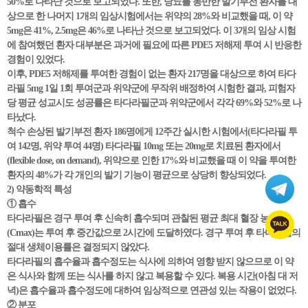
50%로 나타난 것으로 보고되었다. 또한, 당뇨를 동반한 발기부전 환자를 대
상으로 한 나머지 1개의 임상시험에서는 위약의 28%와 비교했을 때, 이 약
5mg은 41%, 2.5mg은 46%로 나타난 것으로 보고되었다. 이 3개의 임상 시험
에 참여했던 환자 대부분은 과거에 필요에 따른 PDE5 저해제 투여 시 반응한
경험이 있었다.
이후, PDE5 저해제를 투여한 경험이 없는 환자 217명을 대상으로 하여 타다
라필 5mg 1일 1회 투여군과 위약군에 무작위 배정하여 시험한 결과, 피험자
당 평균 성교시도 성공률은 타다라필군과 위약군에서 각각 69%와 52%로 나
타났다.
척수 손상된 발기부전 환자 186명에게 12주간 실시한 시험에서(타다라필 투
여 142명, 위약 투여 44명) 타다라필 10mg 또는 20mg로 치료된 환자에서
(flexible dose, on demand), 위약으로 인한 17%와 비교했을 때 이 약을 투여한
환자의 48%가 각 개인의 발기 기능이 평균으로 상당히 향상되었다.
2) 약동학적 특성
① 흡수
타다라필은 경구 투여 후 신속히 흡수되며 관찰된 평균 최대 혈장 농도
(Cmax)는 투여 후 중간값으로 2시간에 도달하였다. 경구 투여 후 타다라필의
절대 생체이용률은 결정되지 않았다.
타다라필의 흡수율과 흡수정도는 식사에 의하여 영향 받지 않으므로 이 약
은 식사와 함께 또는 식사를 하지 않고 복용할 수 있다. 복용 시간(아침 대 저
녁)은 흡수율과 흡수정도에 대하여 임상적으로 연관성 있는 작용이 없었다.
② 분포