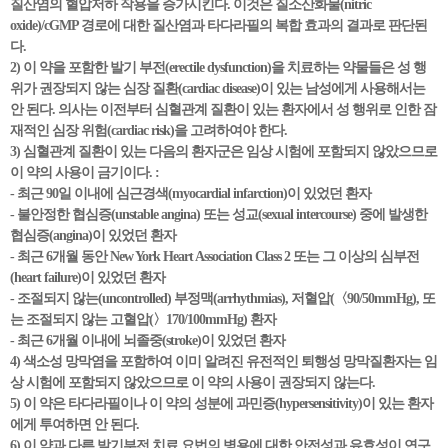
질산염의 혈압저하 작용을 증가시킨다. 이것은 질소산화물(nitric
oxide)/cGMP 경로에 대한 질산염과 타다라필의 복합 효과의 결과로 판단된
다.
2) 이 약을 포함한 발기 부전(erectile dysfunction)을 치료하는 약물들은 성 행
위가 권장되지 않는 심장 질환(cardiac disease)이 있는 남성에게 사용해서는
안 된다. 의사는 이전부터 심혈관계 질환이 있는 환자에서 성 행위로 인한 잠
재적인 심장 위험(cardiac risk)을 고려하여야 한다.
3) 심혈관계 질환이 있는 다음의 환자군은 임상 시험에 포함되지 않았으므로
이 약의 사용이 금기이다. :
- 최근 90일 이내에 심근경색(myocardial infarction)이 있었던 환자
- 불안정한 협심증(unstable angina) 또는 성교(sexual intercourse) 중에 발생한
협심증(angina)이 있었던 환자
- 최근 6개월 동안 New York Heart Association Class 2 또는 그 이상의 심부전
(heart failure)이 있었던 환자
- 조절되지 않는(uncontrolled) 부정맥(arrhythmias), 저혈압(〈90/50mmHg), 또
는 조절되지 않는 고혈압(〉170/100mmHg) 환자
- 최근 6개월 이내에 뇌졸중(stroke)이 있었던 환자
4) 색소성 망막염을 포함하여 이미 알려진 유전적인 퇴행성 망막질환자는 임
상 시험에 포함되지 않았으므로 이 약의 사용이 권장되지 않는다.
5) 이 약은 타다라필이나 이 약의 성분에 과민증(hypersensitivity)이 있는 환자
에게 투여하면 안 된다.
6) 이 약과 다른 발기부전 치료 요법의 병용에 대한 안전성과 유효성이 연구