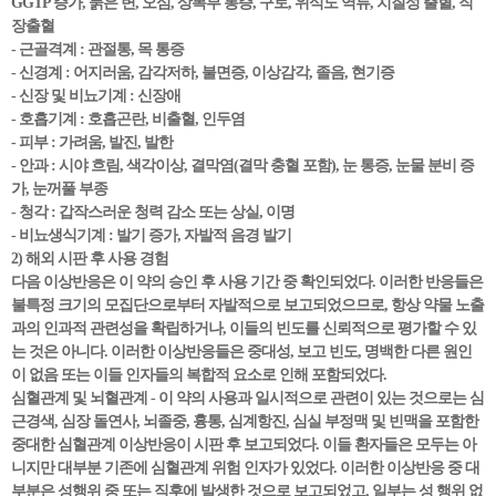
GGTP 증가, 묽은 변, 오심, 상복부 통증, 구토, 위식도 역류, 치질성 출혈, 직
장출혈
- 근골격계 : 관절통, 목 통증
- 신경계 : 어지러움, 감각저하, 불면증, 이상감각, 졸음, 현기증
- 신장 및 비뇨기계 : 신장애
- 호흡기계 : 호흡곤란, 비출혈, 인두염
- 피부 : 가려움, 발진, 발한
- 안과 : 시야 흐림, 색각이상, 결막염(결막 충혈 포함), 눈 통증, 눈물 분비 증
가, 눈꺼풀 부종
- 청각 : 갑작스러운 청력 감소 또는 상실, 이명
- 비뇨생식기계 : 발기 증가, 자발적 음경 발기
2) 해외 시판 후 사용 경험
다음 이상반응은 이 약의 승인 후 사용 기간 중 확인되었다. 이러한 반응들은
불특정 크기의 모집단으로부터 자발적으로 보고되었으므로, 항상 약물 노출
과의 인과적 관련성을 확립하거나, 이들의 빈도를 신뢰적으로 평가할 수 있
는 것은 아니다. 이러한 이상반응들은 중대성, 보고 빈도, 명백한 다른 원인
이 없음 또는 이들 인자들의 복합적 요소로 인해 포함되었다.
심혈관계 및 뇌혈관계 - 이 약의 사용과 일시적으로 관련이 있는 것으로는 심
근경색, 심장 돌연사, 뇌졸중, 흉통, 심계항진, 심실 부정맥 및 빈맥을 포함한
중대한 심혈관계 이상반응이 시판 후 보고되었다. 이들 환자들은 모두는 아
니지만 대부분 기존에 심혈관계 위험 인자가 있었다. 이러한 이상반응 중 대
부분은 성행위 중 또는 직후에 발생한 것으로 보고되었고, 일부는 성 행위 없