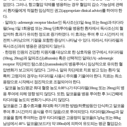
없었다. 그러나, 항고혈압 약제를 병용하는 경우 혈압의 감소 가능성에 관해
서 환자들에게 적절한 임상적인 권고(appropriate clinical advice)를 하여야 한
다.
- 알파(1) -adrenergic receptor blocker인 독사조신(1일 4mg 또는 8mg)과 타다라
필(5mg 1일 1회용법 또는 20mg 단회투여)을 병용한 환자에서 독사조신의 혈
압저하 효과가 유의한 정도로 증가하였다. 이 효과는 투여 후 12 시간까지 여
전히 나타났으며 기절을 포함한 증상이 나타날 수 있다. 따라서, 타다라필과
독사조신과의 병용은 권장되지 않는다.
- 한정된 인원의 건강한 지원자를 대상으로 한 상호작용 연구에서, 타다라필
(10mg, 20mg)과 알파조신(alfuzosin) 혹은 선택적인 알파(1A) -adrenergic
receptor 차단제인 탐스로신(tamsulosin)의 병용투여시 임상적으로 유의한 혈
압변화가 보고되지 않았다. 그러나, 알파 차단제로 치료 받고 있는 환자 및
특히 고령자의 경우는 타다라필 사용시 주의를 기울여야 한다. 치료는 최소
용량으로 시작해서 점진적으로 조절되어야 한다.
- 알코올 농도(평균 최대 혈중 농도 0.08%)가 타다라필(10mg 또는 20mg)의 병
용 투여에 의해 영향 받지 않았다. 또한, 알코올을 병용 투여한 후 3시간째에
타다라필 농도의 변화가 나타나지 않았다.
알코올은 그 흡수효과를 최대화 하기위한 방법(하룻밤동안 단식하고 알코올
투여 후 2시간까지 음식을 주지 않음)으로 투여되었다. 타다라필(20mg)과 알
코올을 함께 투여하는 경우 타다라필은 고용량의 알코올(0.7g/kg 또는 80kg
남성에서 40% 알코올[보드카] 약 180ml)에 의하여 유도되는 평균 혈압감소