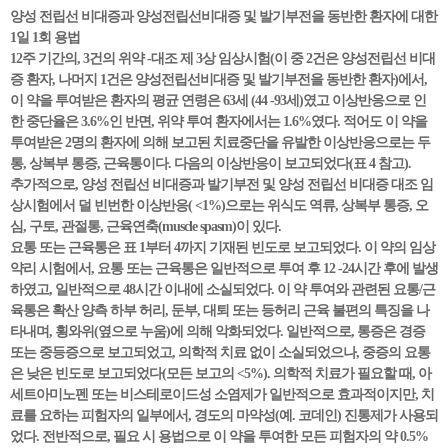
양성 전립선 비대증과 양성전립선비대증 및 발기부전을 동반한 환자에 대한
1일 1회 용법
12주 기간의, 3건의 위약 -대조 제 3상 임상시험(이 중 2건은 양성전립선 비대
증 환자, 나머지 1건은 양성전립선비대증 및 발기부전을 동반한 환자)에서,
이 약을 투여받은 환자의 평균 연령은 63세 (44 -93세)였고 이상반응으로 인
한 중단율은 3.6%인 반면, 위약 투여 환자에서는 1.6%였다. 적어도 이 약을
투여받은 2명의 환자에 의해 보고된 치료중단을 유발한 이상반응으로는 두
통, 상복부 통증, 근육통이다. 다음의 이상반응이 보고되었다(표 4 참고).
추가적으로, 양성 전립선 비대증과 발기부전 및 양성 전립선 비대증 대조 임
상시험에서 덜 빈번한 이상반응( <1%)으로는 위식도 역류, 상복부 통증, 오
심, 구토, 관절통, 근육연축(muscle spasm)이 있다.
요통 또는 근육통은 표 1부터 4까지 기재된 빈도로 보고되었다. 이 약의 임상
약리 시험에서, 요통 또는 근육통은 일반적으로 투여 후 12 -24시간 후에 발생
하였고, 일반적으로 48시간 이내에 소실되었다. 이 약 투여와 관련된 요통/근
육통은 확산 양측 하부 허리, 둔부, 대퇴 또는 등허리 근육 불편의 특징을 나
타내며, 횡와위(옆으로 누움)에 의해 악화되었다. 일반적으로, 통증은 경증
또는 중등증으로 보고되었고, 의학적 치료 없이 소실되었으나, 중증의 요통
은 낮은 빈도로 보고되었다(모든 보고의 <5%). 의학적 치료가 필요할 때, 아
세트아미노펜 또는 비스테로이드성 소염제가 일반적으로 효과적이지만, 치
료를 요하는 피험자의 일부에서, 경도의 마약성(예. 코데인) 진통제가 사용되
었다. 전반적으로, 필요 시 용법으로 이 약을 투여한 모든 피험자의 약 0.5%