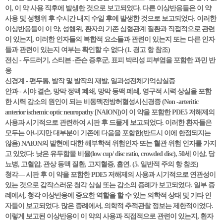
이, 이 약 사용 직후에 발생한 것으로 보고되었다. 다른 이상반응들은 이 약
사용 및 성행위 후 수시간 내지 수일 후에 발생한 것으로 보고되었다. 이러한
이상반응들이 이 약, 성행위, 환자의 기존 심혈관계 질환과 직접적으로 관련
이 있는지, 이러한 인자들의 복합적 요소들과 관련이 있는지 또는 다른 인자
들과 관련이 있는지 여부는 확인할 수 없다 (1. 경고 항 참조)
전신 - 두드러기, 스티븐 -존슨 증후군, 표피 박리성 피부염을 포함한 과민 반
응
신경계 - 편두통, 발작 및 발작의 재발, 일과성전체기억상실증
안과 - 시야 결손, 망막 정맥 폐쇄, 망막 동맥 폐쇄, 영구적 시력 상실을 포함
한 시력 감소의 원인이 되는 비동맥전방허혈성시신경증 (Non -arteritic
anterior ischemic optic neuropathy [NAION])이 이 약을 포함한 PDE5 저해제의
사용과 시기적으로 관련하여 시판 후 드물게 보고되었다. 이러한 환자들은
모두는 아니지만 대부분이 기존에 다음을 포함한(반드시 이에 한정되지는
않음) NAION의 발현에 대한 해부학적 위험인자 또는 혈관 위험 인자를 가지
고 있었다: 낮은 유두함몰 비율(low cup/ disc ratio, crowded disc), 50세 이상, 당
뇨병, 고혈압, 관상 동맥 질환, 고지혈증, 흡연. (5. 일반적 주의 항 참조)
청각— 시판 후 이 약을 포함한 PDE5 저해제의 사용과 시기적으로 연관성이
있는 것으로 갑작스러운 청각 상실 또는 감소의 증례가 보고되었다. 일부 증
례에서, 청각 이상반응에 중요한 역할을 할 수 있는 의학적 상태 및 기타 인
자들이 보고되었다. 많은 증례에서, 의학적 추적관찰 정보는 제한적이었다.
이렇게 보고된 이상반응이 이 약의 사용과 직접적으로 관련이 있는지, 환자