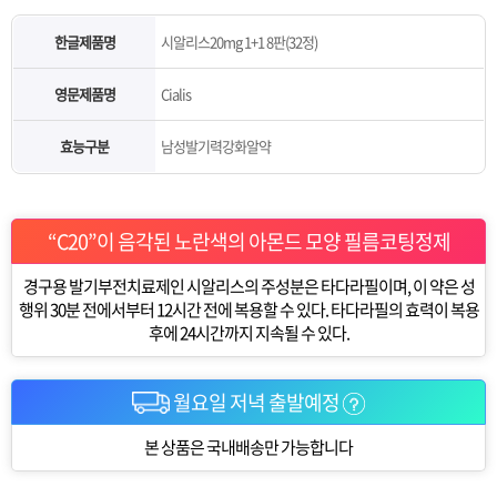
한글제품명
시알리스20mg 1+1 8판(32정)
영문제품명
Cialis
효능구분
남성발기력강화알약
“C20”이 음각된 노란색의 아몬드 모양 필름코팅정제
경구용 발기부전치료제인 시알리스의 주성분은 타다라필이며, 이 약은 성
행위 30분 전에서부터 12시간 전에 복용할 수 있다. 타다라필의 효력이 복용
후에 24시간까지 지속될 수 있다.
월요일 저녁 출발예정
본 상품은 국내배송만 가능합니다