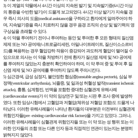
3) 이 계열의 약물에서 4시간 이상의 지속된 발기 및 지속발기증(6시간 이상
의 통증을 수반한 발기)이 드물게 보고되었다. 4시간 이상 발기가 지속될 경
우 즉시 의사의 도움(medical assistance)을 구하라고 환자에게 알려주어야 하
며, 지속발기증을 즉시 치료하지 않을 경우 음경 조직의 손상 및 발기력의 영
구상실을 초래할 수 있다.
4) 이 약을 투여하기 전이나 투여하는 동안 및 투여한 후 모든 형태의 질산염
제제 또는 NO 공여제(니트로글리세린, 아밀나이트레이트, 질산이소소르비
드)를 복용하는 경우 혈압강하 작용이 증강되어 과도하게 혈압이 떨어질 수
있으므로 의사는 이 약을 처방하기 전에 환자가 질산염 제제 및 NO 공여제
를 투여하지 않았는지 충분히 확인하여야 하며, 이 약 투여 중 및 투여 후 질
산염 제제 및 NO 공여제를 투여하지 않도록 주의시킨다.
5) 심근경색, 급성 심정지, 불안정한 협심증(unstable angina pectoris), 심실 부
정맥(ventricular arrhythmia), 뇌졸중, 및 일과성 허혈성 발작(transient ischemic
attacks), 흉통, 심계항진, 빈맥을 포함한 중대한 심혈관계 유해사례
(cardiovascular events)가 이 약의 임상연구 및/또는 시판 후 조사 중에 발생하
였다. 또한 임상시험에서 고혈압과 저혈압(체위성 저혈압 포함)도 드물게 나
타났다. 이러한 유해사례들이 나타난 환자들의 대부분은 이전부터 심혈관계
위험인자들(pre -existing cardiovascular risk factors)을 가지고 있었다. 그러나,
이러한 유해사례들이 심혈관계 위험인자들 또는 이 약 또는 성 행위 또는 이
러한 인자들의 조합 또는 다른 인자 등과 직접적인 연관이 있는지는 분명히
밝혀지지 않았다.