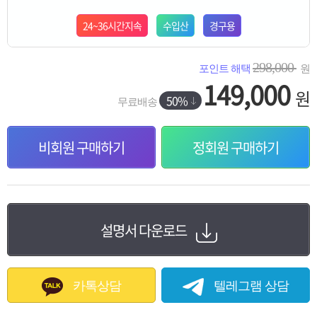
24~36시간지속
수입산
경구용
298,000
포인트 해택
원
149,000
원
50%
무료배송
비회원 구매하기
정회원 구매하기
설명서 다운로드
카톡상담
텔레그램 상담