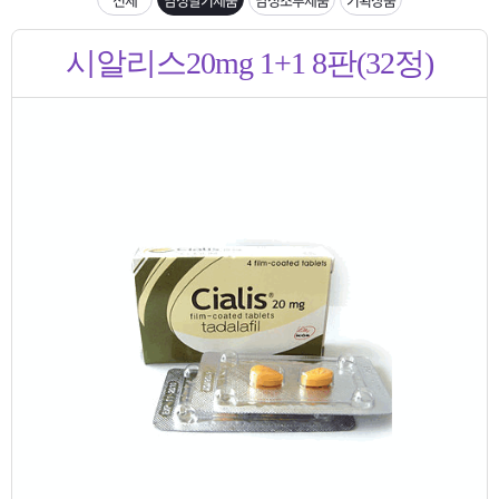
은?
구
꼴
섹
입금확인이 안되는 상황을 대비해 꼭 입금후 고객센터 연락바랍니다.
시알리스20mg 1+1 8판(32정)
매
사
스
고
[2026구정 연휴]설 연휴 배송 및 휴무 안내
노
객
마
하
센
이
주
우
터
페
문
이
조
지
회