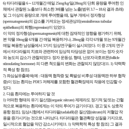
6) 타다라필을 6～12개월간 매일 25mg/kg/일(20mg의 단회 용량을 투여한 인
체에서 관찰된 노출보다 최소한 3배를 넘는 노출[범위 3.7～18.6] 결과 초래)
및 그 이상의 용량으로 개에 투여했을 때, 일부 개에서 정자형성
(spermatogenesis)의 감소를 가져오는 정세관상피(seminiferous tubular
epithelium)의 퇴행(regression)이 있었다.
이 약의 정자형성(spermatogenesis)에 대한 잠재적인 영향을 평가하기 위해,
본 약물 10mg을 6개월 간 매일 복용하거나, 20mg을 각각 6개월 또는 9개월간
매일 복용한 남성들에서 3가지 임상연구들이 실시되었다. 이 중 2개의 연구
에서 타다라필의 치료와 관련하여 임상적 타당성은 없어 보이는 정자 숫자
와 농도의 감소가 관찰되었다. 정자 운동성, 형태, 난포자극호르몬(follicle
stimulating hormone) 의 다른 척도들의 변화는 관찰되지 않았다[11. 1) 약력학
적 특성 항 참조].
7) 좌심실유출폐색(예 : 대동맥 협착증 및 특발성 비후성 대동맥판 하부 협착
증)이 있는 환자는 PDE5 저해제를 포함한 혈관확장제의 작용에 민감할 수
있다.
2. 다음 환자에는 투여하지 말 것
1) 어떠한 형태의 유기 질산염(organic nitrate) 제제라도 정기적 및/또는 간헐
적으로 복용하는 환자에게는 이 약의 투여가 금기이다[1. 경고 및 6. 상호작
용항 참조]. 임상시험에서 타다라필(tadalafil)은 질산염(nitrate)의 저혈압 작
용을 증가시키는 것으로 나타났다. 타다라필은 혈관확장 성질을 가지므로,
일시적으로 혈압을 약간 감소시키며[11. 1) 약력학적 특성 항 참조] 그 결과