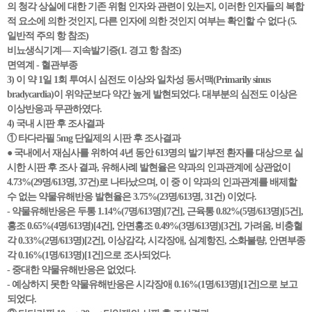
의 청각 상실에 대한 기존 위험 인자와 관련이 있는지, 이러한 인자들의 복합
적 요소에 의한 것인지, 다른 인자에 의한 것인지 여부는 확인할 수 없다 (5.
일반적 주의 항 참조)
비뇨생식기계— 지속발기증(1. 경고 항 참조)
면역계 - 혈관부종
3) 이 약 1일 1회 투여시 심전도 이상와 일차성 동서맥(Primarily sinus
bradycardia)이 위약군보다 약간 높게 발현되었다. 대부분의 심전도 이상은
이상반응과 무관하였다.
4) 국내 시판 후 조사결과
① 타다라필 5mg 단일제의 시판 후 조사결과
● 국내에서 재심사를 위하여 4년 동안 613명의 발기부전 환자를 대상으로 실
시한 시판 후 조사 결과, 유해사례 발현율은 약과의 인과관계에 상관없이
4.73%(29명/613명, 37건)로 나타났으며, 이 중 이 약과의 인과관계를 배제할
수 없는 약물유해반응 발현율은 3.75%(23명/613명, 31건) 이었다.
- 약물유해반응은 두통 1.14%(7명/613명)[7건], 근육통 0.82%(5명/613명)[5건],
홍조 0.65%(4명/613명)[4건], 안면홍조 0.49%(3명/613명)[3건], 가려움, 비충혈
각 0.33%(2명/613명)[2건], 이상감각, 시각장애, 심계항진, 소화불량, 안면부종
각 0.16%(1명/613명)[1건]으로 조사되었다.
- 중대한 약물유해반응은 없었다.
- 예상하지 못한 약물유해반응은 시각장애 0.16%(1명/613명)[1건]으로 보고
되었다.