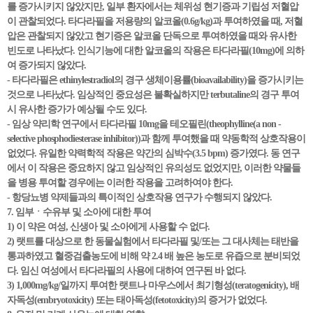
를 증가시키지 않았지만, 일부 환자에서는 체위성 현기증과 기립성 저혈압
이 관찰되었다. 타다라필을 저용량의 알코올(0.6g/kg)과 투여하였을 때, 저혈
압은 관찰되지 않았고 현기증은 알코올 단독으로 투여하였을 때와 유사한
빈도로 나타났다. 인식기능에 대한 알코올의 작용은 타다라필(10mg)에 의하
여 증가되지 않았다.
- 타다라필은 ethinylestradiol의 경구 생체이용률(bioavailability)을 증가시키는
것으로 나타났다. 임상적인 중요성은 불확실하지만 terbutaline의 경구 투여
시 유사한 증가가 예상될 수도 있다.
- 임상 약리학 연구에서 타다라필 10mg을 테오필린(theophylline(a non -
selective phosphodiesterase inhibitor))과 함께 투여했을 때 약동학적 상호작용이
없었다. 유일한 약력학적 작용은 약간의 심박수(3.5 bpm) 증가였다. 동 연구
에서 이 작용은 중요하지 않고 임상적인 유의성도 없었지만, 이러한 약물들
을 병용 투여할 경우에는 이러한 작용을 고려하여야 한다.
- 항당뇨병 약제들과의 특이적인 상호작용 연구가 수행되지 않았다.
7. 임부ㆍ수유부 및 소아에 대한 투여
1) 이 약은 여성, 신생아 및 소아에게 사용할 수 없다.
2) 랫트를 대상으로 한 동물실험에서 타다라필 및/또는 그 대사체는 태반을
통과하였고 혈중검출농도에 비해 약 2.4 배 높은 농도로 유즙으로 분비되었
다. 임신 여성에서 타다라필의 사용에 대하여 연구된 바 없다.
3) 1,000mg/kg/일까지 투여한 랫트나 마우스에서 최기형성(teratogenicity), 배
자독성(embryotoxicity) 또는 태아독성(fetotoxicity)의 증거가 없었다.