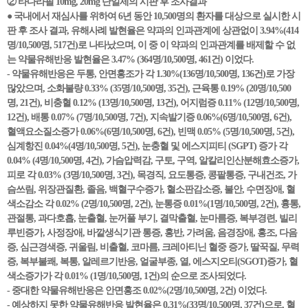
② 타다라필 10mg, 20mg 단일제의 시판 후 조사결과
● 국내에서 재심사를 위하여 6년 동안 10,500명의 환자를 대상으로 실시한 시
판 후 조사 결과, 유해사례 발현율은 약과의 인과관계에 상관없이 3.94%(414
명/10,500명, 517건)로 나타났으며, 이 중 이 약과의 인과관계를 배제할 수 없
는 약물유해반응 발현율은 3.47% (364명/10,500명, 461건) 이었다.
- 약물유해반응은 두통, 안면홍조가 각 1.30%(136명/10,500명, 136건)로 가장
많았으며, 소화불량 0.33% (35명/10,500명, 35건), 근육통 0.19% (20명/10,500
명, 21건), 비충혈 0.12% (13명/10,500명, 13건), 어지럼증 0.11% (12명/10,500명,
12건), 배통 0.07% (7명/10,500명, 7건), 지속발기증 0.06%(6명/10,500명, 6건),
혈액요소질소증가 0.06%(6명/10,500명, 6건), 빈맥 0.05% (5명/10,500명, 5건),
심계항진 0.04%(4명/10,500명, 5건), 눈충혈 및 에스지피티 (SGPT) 증가 각
0.04% (4명/10,500명, 4건), 가슴압력감, 구토, 구역, 알칼리인산분해효소증가,
피로 각 0.03% (3명/10,500명, 3건), 목경직, 요도통증, 콩팥통증, 구내건조, 가
슴쓰림, 위장관질환, 졸음, 백혈구수증가, 혈소판감소증, 불안, 수면장애, 혈
색소감소 각 0.02% (2명/10,500명, 2건), 눈통증 0.01%(1명/10,500명, 2건), 흉통,
관절통, 과다호흡, 눈출혈, 눈꺼풀 부기, 결막출혈, 눈마름증, 복부경련, 빌리
루빈증가, 사정장애, 바깥생식기관 통증, 홍반, 가려움, 음경장애, 홍조, 다음
증, 심근경색증, 귀울림, 비출혈, 코마름, 크레아티닌 혈중 증가, 딸꾹질, 무력
증, 복부불쾌, 복통, 알레르기반응, 얼굴부종, 열, 에스지오티(SGOT)증가, 혈
색소증가가 각 0.01% (1명/10,500명, 1건)의 순으로 조사되었다.
- 중대한 약물유해반응은 안면홍조 0.02%(2명/10,500명, 2건) 이었다.
- 예상하지 못한 약물유해반응 발현율은 0.31%(33명/10,500명, 37건)으로, 혈