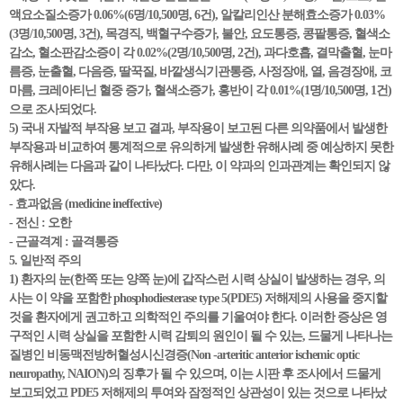
액요소질소증가 0.06%(6명/10,500명, 6건), 알칼리인산 분해효소증가 0.03%
(3명/10,500명, 3건), 목경직, 백혈구수증가, 불안, 요도통증, 콩팥통증, 혈색소
감소, 혈소판감소증이 각 0.02%(2명/10,500명, 2건), 과다호흡, 결막출혈, 눈마
름증, 눈출혈, 다음증, 딸꾹질, 바깥생식기관통증, 사정장애, 열, 음경장애, 코
마름, 크레아티닌 혈중 증가, 혈색소증가, 홍반이 각 0.01%(1명/10,500명, 1건)
으로 조사되었다.
5) 국내 자발적 부작용 보고 결과, 부작용이 보고된 다른 의약품에서 발생한
부작용과 비교하여 통계적으로 유의하게 발생한 유해사례 중 예상하지 못한
유해사례는 다음과 같이 나타났다. 다만, 이 약과의 인과관계는 확인되지 않
았다.
- 효과없음 (medicine ineffective)
- 전신 : 오한
- 근골격계 : 골격통증
5. 일반적 주의
1) 환자의 눈(한쪽 또는 양쪽 눈)에 갑작스런 시력 상실이 발생하는 경우, 의
사는 이 약을 포함한 phosphodiesterase type 5(PDE5) 저해제의 사용을 중지할
것을 환자에게 권고하고 의학적인 주의를 기울여야 한다. 이러한 증상은 영
구적인 시력 상실을 포함한 시력 감퇴의 원인이 될 수 있는, 드물게 나타나는
질병인 비동맥전방허혈성시신경증(Non -arteritic anterior ischemic optic
neuropathy, NAION)의 징후가 될 수 있으며, 이는 시판 후 조사에서 드물게
보고되었고 PDE5 저해제의 투여와 잠정적인 상관성이 있는 것으로 나타났