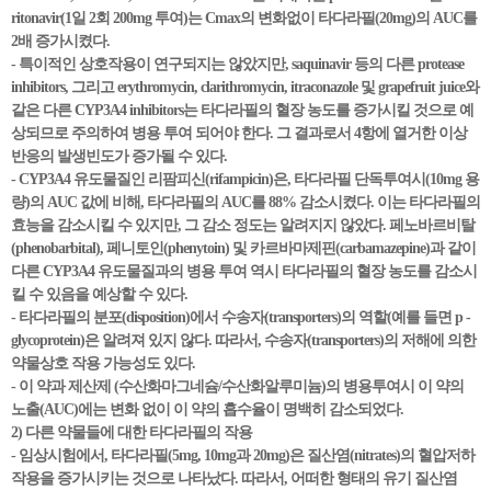
ritonavir(1일 2회 200mg 투여)는 Cmax의 변화없이 타다라필(20mg)의 AUC를
2배 증가시켰다.
- 특이적인 상호작용이 연구되지는 않았지만, saquinavir 등의 다른 protease
inhibitors, 그리고 erythromycin, clarithromycin, itraconazole 및 grapefruit juice와
같은 다른 CYP3A4 inhibitors는 타다라필의 혈장 농도를 증가시킬 것으로 예
상되므로 주의하여 병용 투여 되어야 한다. 그 결과로서 4항에 열거한 이상
반응의 발생빈도가 증가될 수 있다.
- CYP3A4 유도물질인 리팜피신(rifampicin)은, 타다라필 단독투여시(10mg 용
량)의 AUC 값에 비해, 타다라필의 AUC를 88% 감소시켰다. 이는 타다라필의
효능을 감소시킬 수 있지만, 그 감소 정도는 알려지지 않았다. 페노바르비탈
(phenobarbital), 페니토인(phenytoin) 및 카르바마제핀(carbamazepine)과 같이
다른 CYP3A4 유도물질과의 병용 투여 역시 타다라필의 혈장 농도를 감소시
킬 수 있음을 예상할 수 있다.
- 타다라필의 분포(disposition)에서 수송자(transporters)의 역할(예를 들면 p -
glycoprotein)은 알려져 있지 않다. 따라서, 수송자(transporters)의 저해에 의한
약물상호 작용 가능성도 있다.
- 이 약과 제산제 (수산화마그네슘/수산화알루미늄)의 병용투여시 이 약의
노출(AUC)에는 변화 없이 이 약의 흡수율이 명백히 감소되었다.
2) 다른 약물들에 대한 타다라필의 작용
- 임상시험에서, 타다라필(5mg, 10mg과 20mg)은 질산염(nitrates)의 혈압저하
작용을 증가시키는 것으로 나타났다. 따라서, 어떠한 형태의 유기 질산염