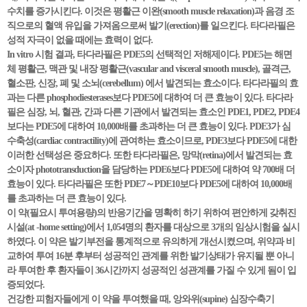
수치를 증가시킨다. 이것은 평활근 이완(smooth muscle relaxation)과 음경 조
직으로의 혈액 유입을 가져옴으로써 발기(erection)를 일으킨다. 타다라필은
성적 자극이 없을 때에는 효력이 없다.
In vitro 시험 결과, 타다라필은 PDE5의 선택적인 저해제이다. PDE5는 해면
체 평활근, 맥관 및 내장 평활근(vascular and visceral smooth muscle), 골격근,
혈소판, 신장, 폐 및 소뇌(cerebellum) 에서 발견되는 효소이다. 타다라필의 효
과는 다른 phosphodiesterases보다 PDE5에 대하여 더 큰 효능이 있다. 타다라
필은 심장, 뇌, 혈관, 간과 다른 기관에서 발견되는 효소인 PDE1, PDE2, PDE4
보다는 PDE5에 대하여 10,000배를 초과하는 더 큰 효능이 있다. PDE3가 심
수축성(cardiac contractility)에 관여하는 효소이므로, PDE3보다 PDE5에 대한
이러한 선택성은 중요하다. 또한 타다라필은, 망막(retina)에서 발견되는 효
소이자 phototransduction을 담당하는 PDE6보다 PDE5에 대하여 약 700배 더
효능이 있다. 타다라필은 또한 PDE7～PDE10보다 PDE5에 대하여 10,000배
를 초과하는 더 큰 효능이 있다.
이 약(필요시 투여용량)의 반응기간을 명확히 하기 위하여 편안하게 갖취진
시설(at -home setting)에서 1,054명의 환자를 대상으로 3개의 임상시험을 실시
하였다. 이 약은 발기부전을 통계적으로 유의하게 개선시켰으며, 위약과 비
교하여 투여 16분 후부터 성공적인 관계를 위한 발기상태가 유지될 뿐 아니
라 투여한 후 환자들이 36시간까지 성공적인 성관계를 가질 수 있게 됨이 입
증되었다.
건강한 피험자들에게 이 약을 투여했을 때, 앙와위(supine) 심장수축기