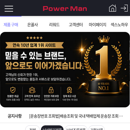
로
제품 구매
은꼴사
리워드
고객센터
마이페이지
섹스노하우
그
로
그
인
인
회
이
원
가
필
입
Q&A
입금확인이 안되는 상황을 대비해 꼭 입금후 고객센터 연락바랍니다.
요
파
[2026구정 연휴]설 연휴 배송 및 휴무 안내
합
워
제
[운송장번호 조회법]배송조회 및 국내 택배업체 운송장 조회 하는법
니
맨
품
은
다.
공지사항
[ios앱 오픈]아이폰 고객 앱설치 가능합니다.
[무인택배함 이용 안내] 집 밖에 주소로 택배 받기
전체
남성발기제품
남성조루제품
기획상품