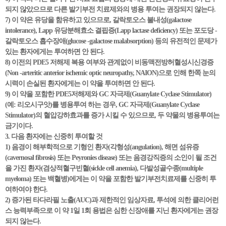
되지 않았으므로 다른 발기부전 치료제와의 병용 투여는 권장되지 않는다.
7) 이 약은 유당을 함유하고 있으므로, 갈락토오스 불내성(galactose
intolerance), Lapp 유당분해효소 결핍증(Lapp lactase deficiency) 또는 포도당 -
갈락토오스 흡수장애(glucose -galactose malabsorption) 등의 유전적인 문제가
있는 환자에게는 투여하면 안 된다.
8) 이전의 PDE5 저해제 복용 여부와 관계없이 비동맥전방허혈성시신경증
(Non -arteritic anterior ischemic optic neuropathy, NAION)으로 인해 한쪽 눈의
시력이 손실된 환자에게는 이 약을 투여하면 안 된다.
9) 이 약을 포함한 PDE5저해제와 GC 자극제(Guanylate Cyclase Stimulator)
(예: 리오시구앗)를 병용투여 하는 경우, GC 자극제(Guanylate Cyclase
Stimulator)의 혈압강하효과를 증가 시킬 수 있으므로, 두 약물의 병용투여는
금기이다.
3. 다음 환자에는 신중히 투여할 것
1) 음경이 해부학적으로 기형인 환자(각형성(angulation), 해면 섬유증
(cavernosal fibrosis) 또는 Peyronies disease) 또는 음경강직증의 소인이 될 조건
을 가진 환자(겸상적혈구빈혈(sickle cell anemia), 다발성골수종(multiple
myeloma) 또는 백혈병)에게는 이 약을 포함한 발기부전치료제를 신중히 투
여하여야 한다.
2) 증가된 타다라필 노출(AUC)과 제한적인 임상자료, 투석에 의한 클리어런
스 능력부족으로 이 약 1일 1회 용법은 심한 신장애를 지닌 환자에게는 권장
되지 않는다.