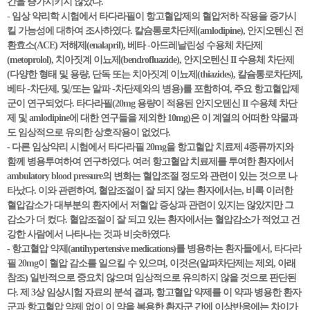
간을 증가시키지 않았다.
- 임상 약리학 시험에서 타다라필이 항고혈압제의 혈압저하 작용을 증가시
킬 가능성에 대하여 조사하였다. 칼슘통로차단제(amlodipine), 안지오텐신 전
환효소(ACE) 저해제(enalapril), 베타 -아드레날린성 수용체 차단제
(metoprolol), 치아짓계 이뇨제(bendrofluazide), 안지오텐신 II 수용체 차단제
(다양한 형태 및 용량, 단독 또는 치아짓계 이뇨제(thiazides), 칼슘통로차단제,
베타 -차단제, 및/또는 알파 -차단제와의 병용)를 포함하여, 주요 항고혈압제
군이 연구되었다. 타다라필(20mg 용량이 적용된 안지오텐신 II 수용체 차단
제 및 amlodipine에 대한 연구들을 제외한 10mg)은 이 계열의 어떠한 약물과
도 임상적으로 유의한 상호작용이 없었다.
- 다른 임상약리 시험에서 타다라필 20mg을 항고혈압 치료제 4종류까지와
함께 병용투여하여 연구하였다. 여러 항고혈압 치료제를 투여한 환자에서
ambulatory blood pressure의 변화는 혈압조절 정도와 관련이 있는 것으로 나
타났다. 이와 관련하여, 혈압조절이 잘 되지 않는 환자에서는, 비록 이러한
혈압감소가 대부분의 환자에서 저혈압 증상과 관련이 있지는 않았지만 그
감소가 더 컸다. 혈압조절이 잘 되고 있는 환자에서는 혈압감소가 적었고 건
강한 사람에서 나타나는 것과 비슷하였다.
- 항고혈압 약제(antihypertensive medications)를 병용하는 환자들에서, 타다라
필 20mg이 혈압 감소를 일으킬 수 있으며, 이것은(알파차단제는 제외, 아래
참조) 일반적으로 중요치 않으며 임상적으로 유의하지 않을 것으로 판단된
다. 제 3상 임상시험 자료의 분석 결과, 항고혈압 약제를 이 약과 병용한 환자
군과 항고혈압 약제 없이 이 약을 복용한 환자군 간에 이상반응에는 차이가