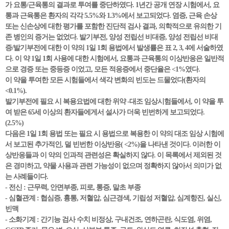
가 요통/근육통의 결과로 투여를 중단하였다. 1년간 공개 연장 시험에서, 요
통과 근육통은 환자의 각각 5.5%와 1.3%에서 보고되었다. 염증, 근육 손상
또는 신손상에 대한 평가를 포함한 진단적 검사 결과, 의학적으로 유의한 기
존 병인의 증거는 없었다. 발기부전, 양성 전립선 비대증, 양성 전립선 비대
증/발기부전에 대한 이 약의 1일 1회 용법에서 발생률은 표 2, 3, 4에 서술하였
다. 이 약 1일 1회 사용에 대한 시험에서, 요통과 근육통의 이상반응은 일반적
으로 경증 또는 중등증 이었고, 모든 적응증에서 중단율은 <1%였다.
이 약을 투여한 모든 시험들에서 색각 변화의 빈도는 드물었다(환자의
<0.1%).
발기부전에 필요 시 복용요법에 대한 위약 -대조 임상시험들에서, 이 약을 투
여 받은 65세 이상의 환자들에게서 설사가 더욱 빈번하게 보고되었다.
(2.5%)
다음은 1일 1회 용법 또는 필요 시 용법으로 복용한 이 약의 대조 임상 시험에
서 보고된 추가적인, 덜 빈번한 이상반응( <2%)을 나타낸 것이다. 이러한 이
상반응들과 이 약의 인과적 관련성은 확실하지 않다. 이 목록에서 제외된 것
은 경미하고, 약물 사용과 관련 가능성이 없으며 정확하지 않아서 의미가 없
는 사례들이다.
- 전신 : 근무력, 안면부종, 피로, 통증, 말초 부종
- 심혈관계 : 협심증, 흉통, 저혈압, 심근경색, 기립성 저혈압, 심계항진, 실신,
빈맥
- 소화기계 : 간기능 검사 수치 비정상, 구내건조, 연하곤란, 식도염, 위염,