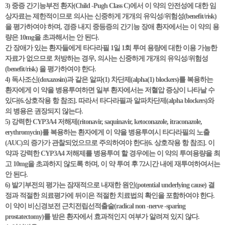
3) 중증 간기능부전 환자(Child -Pugh Class C)에서 이 약의 안전성에 대한 임
상자료는 제한적이므로 의사는 신중하게 개개의 유익성/위험성(benefit/risk)
을 평가하여야 하며, 경증 내지 중등증의 간기능 장애 환자에서는 이 약의 용
량은 10mg을 초과해서는 안 된다.
간 장애가 있는 환자들에게 타다라필 1일 1회 투여 용량에 대한 이용 가능한
자료가 없으므로 처방하는 경우, 의사는 신중하게 개개의 유익성/위험성
(benefit/risk) 을 평가하여야 한다.
4) 독사조신(doxazosin)과 같은 알파(1) 차단제(alpha(1) blockers)를 복용하는
환자에게 이 약을 병용투여하면 일부 환자에서는 저혈압 증상이 나타날 수
있다[6.상호작용 항 참조]. 따라서 타다라필과 알파차단제(alpha blockers)와
의 병용은 권장되지 않는다.
5) 강력한 CYP3A4 저해제(ritonavir, saquinavir, ketoconazole, itraconazole,
erythromycin)를 복용하는 환자에게 이 약을 병용투여시 타다라필의 노출
(AUC)의 증가가 관찰되었으므로 주의하여야 한다[6. 상호작용 항 참조]. 이
약과 강력한 CYP3A4 저해제를 병용투여 할 경우에는 이 약의 투여용량을 최
고 10mg을 초과하지 않도록 하며, 이 약 투여 후 72시간 내에 재투여하여서는
안 된다.
6) 발기부전의 평가는 잠재적으로 내재한 원인(potential underlying cause) 결
정과 적절한 의료평가에 뒤이은 적절한 치료법의 확인을 포함하여야 한다.
이 약이 비신경보전 근치전립선적출술(radical non -nerve -sparing
prostatectomy)를 받은 환자에서 효과적인지 여부가 알려져 있지 않다.