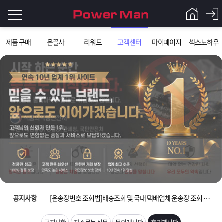
로
제품 구매
은꼴사
리워드
고객센터
마이페이지
섹스노하우
그
로
그
인
인
회
이
원
가
필
입
Q&A
요
파
입금확인이 안되는 상황을 대비해 꼭 입금후 고객센터 연락바랍니다.
합
워
제
[2026구정 연휴]설 연휴 배송 및 휴무 안내
니
맨
품
은
다.
공지사항
[운송장번호 조회법]배송조회 및 국내 택배업체 운송장 조회 하는법
[ios앱 오픈]아이폰 고객 앱설치 가능합니다.
공지사항
자주묻는 질문
문의게시판
후기게시판