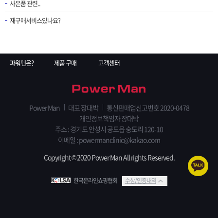
사은품 관련..
재구매서비스있나요?
파워맨은?
제품 구매
고객센터
Power Man
대표 장대박
통신판매업신고번호 2020-0478
개인정보책임자 장대박
주소 : 경기도 안성시 공도읍 숭도리 120-10
이메일 : powermanclinic@kakao.com
Copyright © 2020 Power Man All rights Reserved.
한국온라인쇼핑협회
수상/인증내역