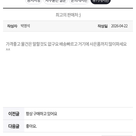
은?
구
꼴
섹
[무인택배함 이용 안내] 집 밖에 주소로 택배 받기
최고의 판매처 :)
매
사
스
고
박영석
2026-04-22
작성자
작성일
입금확인이 안되는 상황을 대비해 꼭 입금후 고객센터 연락바랍니다.
노
객
마
[2026구정 연휴]설 연휴 배송 및 휴무 안내
가격좋고 물건은 말할것도 없구요 배송빠르고 거기에 사은품까지 많이파세요
하
센
이
주
^^
우
터
페
문
이
조
지
회
이전글
항상 구매하고 있어요
다음글
좋아요.