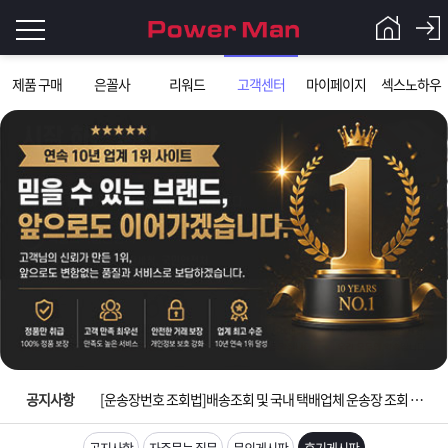
로
제품 구매
은꼴사
리워드
고객센터
마이페이지
섹스노하우
그
로
그
인
인
회
이
원
가
필
입
Q&A
요
파
입금확인이 안되는 상황을 대비해 꼭 입금후 고객센터 연락바랍니다.
합
워
제
[2026구정 연휴]설 연휴 배송 및 휴무 안내
니
맨
품
은
다.
공지사항
[운송장번호 조회법]배송조회 및 국내 택배업체 운송장 조회 하는법
[ios앱 오픈]아이폰 고객 앱설치 가능합니다.
공지사항
자주묻는 질문
문의게시판
후기게시판