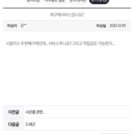
은?
구
꼴
섹
[무인택배함 이용 안내] 집 밖에 주소로 택배 받기
재구매서비스있나요?
매
사
스
고
김**
2020-10-09
작성자
작성일
입금확인이 안되는 상황을 대비해 꼭 입금후 고객센터 연락바랍니다.
노
객
마
[2026구정 연휴]설 연휴 배송 및 휴무 안내
시알리스 두번째구매인데.. 서비스주나요?그리고 적립금도 가능한지...
하
센
이
주
우
터
페
문
이
조
지
회
이전글
사은품 관련..
다음글
드래곤