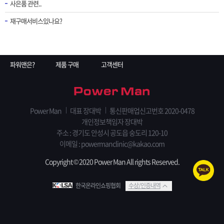
사은품 관련..
재구매서비스있나요?
파워맨은?
제품 구매
고객센터
Power Man
대표 장대박
통신판매업신고번호 2020-0478
개인정보책임자 장대박
주소 : 경기도 안성시 공도읍 숭도리 120-10
이메일 : powermanclinic@kakao.com
Copyright © 2020 Power Man All rights Reserved.
한국온라인쇼핑협회
수상/인증내역