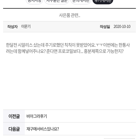
은?
구
꼴
섹
[무인택배함 이용 안내] 집 밖에 주소로 택배 받기
사은품 관련..
매
사
스
고
이문기
2020-10-10
작성자
작성일
입금확인이 안되는 상황을 대비해 꼭 입금후 고객센터 연락바랍니다.
노
객
마
[2026구정 연휴]설 연휴 배송 및 휴무 안내
한달전 시알리스 샀는데 주기로했던 칙칙이 못받았어요.ㅜㅜ이번에는 한통사
하
센
이
주
려는데 함꼐넣어주나요? 준다면 프로코밀보다... 흥분제쪽으로 가능한지?
우
터
페
문
이
조
지
회
이전글
비아그라후기
다음글
재구매서비스있나요?