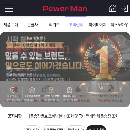
로
제품 구매
은꼴사
리워드
고객센터
마이페이지
섹스노하우
그
로
그
인
인
회
이
원
가
필
입
Q&A
요
파
입금확인이 안되는 상황을 대비해 꼭 입금후 고객센터 연락바랍니다.
합
워
제
[2026구정 연휴]설 연휴 배송 및 휴무 안내
니
맨
품
은
다.
공지사항
[운송장번호 조회법]배송조회 및 국내 택배업체 운송장 조회 하는법
[ios앱 오픈]아이폰 고객 앱설치 가능합니다.
공지사항
자주묻는 질문
문의게시판
후기게시판