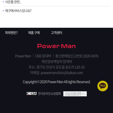
사은품 관련..
재구매서비스있나요?
파워맨은?
제품 구매
고객센터
Power Man
대표 장대박
통신판매업신고번호 2020-0478
개인정보책임자 장대박
주소 : 경기도 안성시 공도읍 숭도리 120-10
이메일 : powermanclinic@kakao.com
Copyright © 2020 Power Man All rights Reserved.
한국온라인쇼핑협회
수상/인증내역