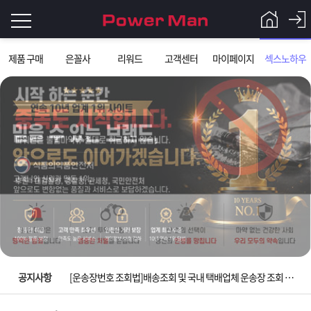
로
제품 구매
은꼴사
리워드
고객센터
마이페이지
섹스노하우
그
로
그
인
인
회
이
원
가
필
입
Q&A
요
파
입금확인이 안되는 상황을 대비해 꼭 입금후 고객센터 연락바랍니다.
합
워
제
[2026구정 연휴]설 연휴 배송 및 휴무 안내
니
맨
품
은
다.
공지사항
[운송장번호 조회법]배송조회 및 국내 택배업체 운송장 조회 하는법
[ios앱 오픈]아이폰 고객 앱설치 가능합니다.