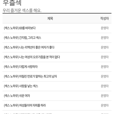
은?
구
꼴
섹
우즐섹
우리 즐거운 섹스를 해요.
[무인택배함 이용 안내] 집 밖에 주소로 택배 받기
매
사
스
고
제목
작성자
입금확인이 안되는 상황을 대비해 꼭 입금후 고객센터 연락바랍니다.
노
객
마
(섹스 노하우) 69를 바라보다
운영자
[2026구정 연휴]설 연휴 배송 및 휴무 안내
(섹스 노하우) 간지럼, 그리고 섹스
운영자
하
센
이
주
(섹스 노하우) 나는 리액션이 좋은 여자가 좋다
운영자
우
터
페
문
(섹스 노하우) 나는 여성의 오르가즘을 본 적이 없다
운영자
(섹스 노하우) 더럽게 사랑하자
운영자
이
조
(섹스 노하우) 마릴린 먼로가 말하는 최고의 남자
운영자
지
회
(섹스 노하우) 사랑을 낳는 섹스
운영자
(섹스 노하우) 쉬운 여자
운영자
(섹스 노하우) 여성들이여 자위를 하라
운영자