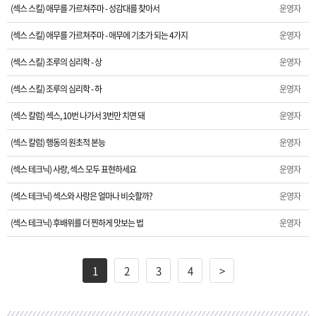
(섹스 스킬) 애무를 가르쳐주마 - 성감대를 찾아서
운영자
(섹스 스킬) 애무를 가르쳐주마 - 애무에 기초가 되는 4가지
운영자
(섹스 스킬) 조루의 심리학 - 상
운영자
(섹스 스킬) 조루의 심리학 - 하
운영자
(섹스 칼럼) 섹스, 10번 나가서 3번만 치면 돼
운영자
(섹스 칼럼) 행동의 원초적 본능
운영자
(섹스 테크닉) 사랑, 섹스 모두 표현하세요
운영자
(섹스 테크닉) 섹스와 사랑은 얼마나 비슷할까?
운영자
(섹스 테크닉) 후배위를 더 찐하게 맛보는 법
운영자
1
2
3
4
>