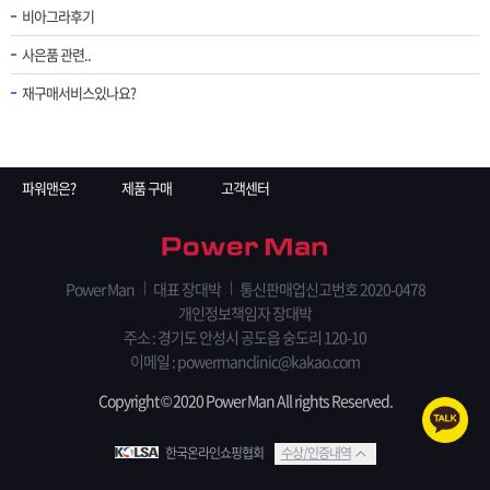
비아그라후기
사은품 관련..
재구매서비스있나요?
파워맨은?
제품 구매
고객센터
Power Man
대표 장대박
통신판매업신고번호 2020-0478
개인정보책임자 장대박
주소 : 경기도 안성시 공도읍 숭도리 120-10
이메일 : powermanclinic@kakao.com
Copyright © 2020 Power Man All rights Reserved.
한국온라인쇼핑협회
수상/인증내역