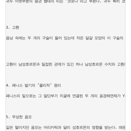
귀두 아랫부분의 왕관 형태의 띠는 ‘코로나’라고 부른다. 귀두 특히 코로
3. 고환

음낭 속에는 두 개의 구슬이 들어 있는데 작은 달걀 모양의 이 구슬의 무게
고환이 남성호르몬과 밀접한 관계가 있긴 하나 남성호르몬 수치와 고환의 크기
4. 페니스 발기의 ‘물리적’ 원리

페니스의 밑으로는 그 말단부가 치골에 연결된 두 개의 음경해면체가 Y자 
5. 무성한 음모

같은 털이지만 음모는 머리카락과 달리 성호르몬의 영향을 받는다. 때문에 