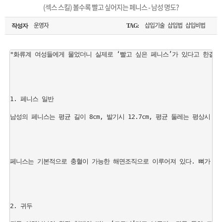
은?
구
꼴
섹
(섹스 스킬) 볼수록 빨고 싶어지는 페니스 - 남성 명도?
[무인택배함 이용 안내] 집 밖에 주소로 택배 받기
매
사
스
고
운영자
삽입기술 삽입법 삽입비법
작성자
TAG:
입금확인이 안되는 상황을 대비해 꼭 입금후 고객센터 연락바랍니다.
노
객
마
"화류계 여성들에게 물었더니 실제로 ‘빨고 싶은 페니스’가 있다고 한결같
[2026구정 연휴]설 연휴 배송 및 휴무 안내
하
센
이
주
1. 페니스 일반

우
터
페
문
남성의 페니스는 평균 길이 8cm, 발기시 12.7cm, 평균 둘레는 평상시 8.1c
이
조
지
회
페니스는 기본적으로 충혈이 가능한 해면조직으로 이루어져 있다. 뼈가 없이
2. 귀두
