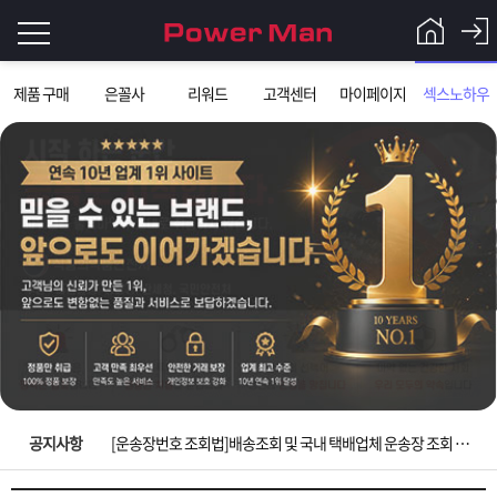
로
제품 구매
은꼴사
리워드
고객센터
마이페이지
섹스노하우
그
로
그
인
인
회
이
원
가
필
입
Q&A
요
파
입금확인이 안되는 상황을 대비해 꼭 입금후 고객센터 연락바랍니다.
합
워
제
[2026구정 연휴]설 연휴 배송 및 휴무 안내
니
맨
품
은
다.
공지사항
[운송장번호 조회법]배송조회 및 국내 택배업체 운송장 조회 하는법
[ios앱 오픈]아이폰 고객 앱설치 가능합니다.