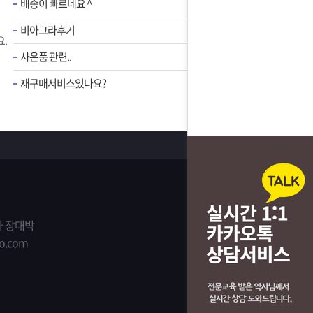
배송이 빠르네요 ^
비아그라후기
.
사은품 관련..
재구매서비스있나요?
 장대박
o.com