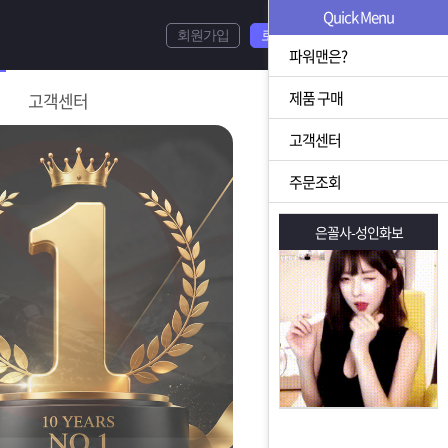
Quick Menu
회원가입
로그인
파워맨은?
제품 구매
고객센터
고객센터
주문조회
은꼴사-성인화보
은꼴사-성인화보