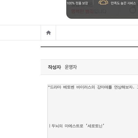
은?
구
꼴
섹
매
사
스
고
노
객
마
하
센
이
주
운영자
우
터
페
문
작성자
이
조
"드라마 베토벤 바이러스의 강마애를 연상해보자. 
지
회
ㅣ두뇌의 마에스트로 ‘세로토닌’
