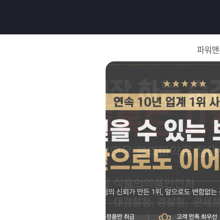
로
그
파워맨
인
로
그
인
이
회
필
원
가
요
입
Q&A
합
파
니
워
제
다.
맨
품
은