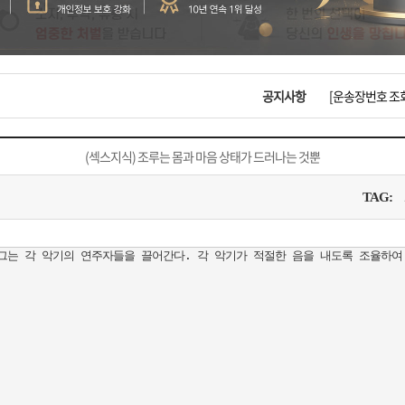
입금확인이 안되
[2026구정 연휴
공지사항
[운송장번호 조
[ios앱 오픈]
(섹스지식) 조루는 몸과 마음 상태가 드러나는 것뿐
[무인택배함 이용
TAG:
입금확인이 안되
그는 각 악기의 연주자들을 끌어간다. 각 악기가 적절한 음을 내도록 조율하여 
[2026구정 연휴