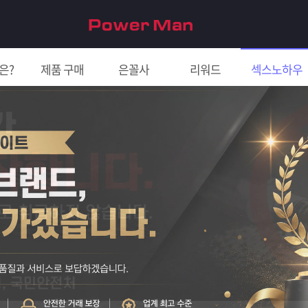
은?
제품 구매
은꼴사
리워드
섹스노하우
친구 초대하면 5천원!