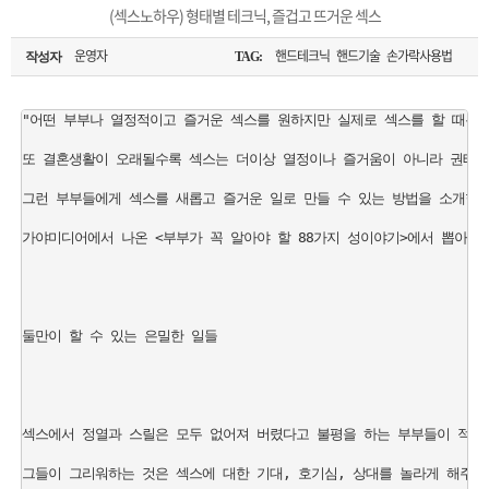
은?
구
꼴
섹
(섹스노하우) 형태별 테크닉, 즐겁고 뜨거운 섹스
[무인택배함 이용 안내] 집 밖에 주소로 택배 받기
매
사
스
고
운영자
핸드테크닉 핸드기술 손가락사용법
작성자
TAG:
입금확인이 안되는 상황을 대비해 꼭 입금후 고객센터 연락바랍니다.
노
객
마
"어떤 부부나 열정적이고 즐거운 섹스를 원하지만 실제로 섹스를 할 때는 소
[2026구정 연휴]설 연휴 배송 및 휴무 안내
또 결혼생활이 오래될수록 섹스는 더이상 열정이나 즐거움이 아니라 권태로 
하
센
이
주
그런 부부들에게 섹스를 새롭고 즐거운 일로 만들 수 있는 방법을 소개한다.
우
터
페
문
가야미디어에서 나온 <부부가 꼭 알아야 할 88가지 성이야기>에서 뽑아냈다
이
조
둘만이 할 수 있는 은밀한 일들

지
회
섹스에서 정열과 스릴은 모두 없어져 버렸다고 불평을 하는 부부들이 적지 않
그들이 그리워하는 것은 섹스에 대한 기대, 호기심, 상대를 놀라게 해주려는