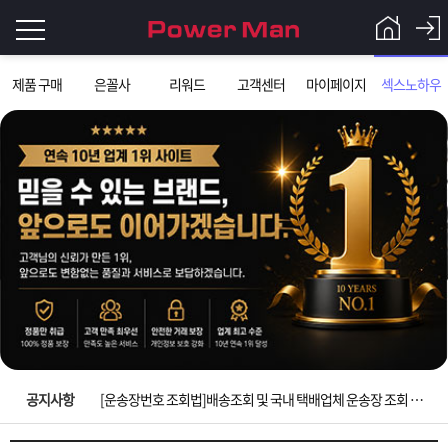
로
제품 구매
은꼴사
리워드
고객센터
마이페이지
섹스노하우
그
로
그
인
인
회
이
원
가
필
입
Q&A
요
파
입금확인이 안되는 상황을 대비해 꼭 입금후 고객센터 연락바랍니다.
합
워
제
[2026구정 연휴]설 연휴 배송 및 휴무 안내
니
맨
품
은
다.
공지사항
[운송장번호 조회법]배송조회 및 국내 택배업체 운송장 조회 하는법
[ios앱 오픈]아이폰 고객 앱설치 가능합니다.