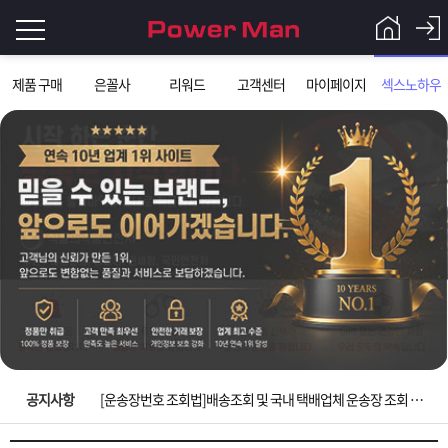
로
제품 구매
은꼴사
리워드
고객센터
마이페이지
섹스노하우
그
로
그
인
인
회
이
원
가
필
입
Q&A
요
파
입금확인이 안되는 상황을 대비해 꼭 입금후 고객센터 연락바랍니다.
합
워
제
[2026구정 연휴]설 연휴 배송 및 휴무 안내
니
맨
품
은
다.
공지사항
[운송장번호 조회법]배송조회 및 국내 택배업체 운송장 조회 하는법
[ios앱 오픈]아이폰 고객 앱설치 가능합니다.