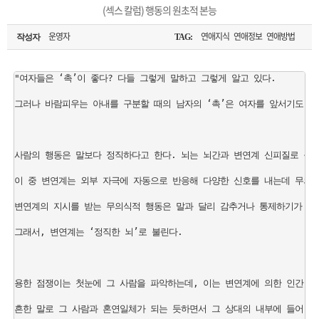
은?
구
꼴
섹
(섹스 칼럼) 행동의 원초적 본능
[무인택배함 이용 안내] 집 밖에 주소로 택배 받기
매
사
스
고
운영자
연애지식 연애정보 연애방법
작성자
TAG:
입금확인이 안되는 상황을 대비해 꼭 입금후 고객센터 연락바랍니다.
노
객
마
"여자들은 ‘촉’이 좋다? 다들 그렇게 말하고 그렇게 알고 있다. 

[2026구정 연휴]설 연휴 배송 및 휴무 안내
그러나 바람피우는 아내를 구분할 때의 남자의 ‘촉’은 여자를 앞서기도 한다
하
센
이
주
우
터
페
문
사람의 행동은 말보다 정직하다고 한다. 뇌는 뇌간과 변연계 신피질로 구성된
이 중 변연계는 외부 자극에 자동으로 반응해 다양한 신호를 내는데 무의식
이
조
변연계의 지시를 받는 무의식적 행동은 말과 달리 감추거나 통제하기가 어렵
지
회
그래서, 변연계는 ‘정직한 뇌’로 불린다.

용한 점쟁이는 첫눈에 그 사람을 파악하는데, 이는 변연계에 의한 인간 행
흔한 말로 그 사람과 혼연일체가 되는 듯하면서 그 상대의 내부에 들어 갔다