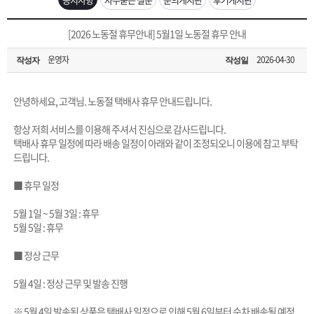
은?
구
꼴
섹
[무인택배함 이용 안내] 집 밖에 주소로 택배 받기
[2026 노동절 휴무안내] 5월1일 노동절 휴무 안내
매
사
스
고
운영자
2026-04-30
작성자
작성일
입금확인이 안되는 상황을 대비해 꼭 입금후 고객센터 연락바랍니다.
노
객
마
[2026구정 연휴]설 연휴 배송 및 휴무 안내
안녕하세요, 고객님. 노동절 택배사 휴무 안내드립니다.
하
센
이
주
항상 저희 서비스를 이용해 주셔서 진심으로 감사드립니다.
택배사 휴무 일정에 따라 배송 일정이 아래와 같이 조정되오니 이용에 참고 부탁
우
터
페
문
드립니다.
■ 휴무 일정
이
조
5월 1일 ~ 5월 3일 : 휴무
5월 5일 : 휴무
지
회
■ 정상 근무
5월 4일 : 정상 근무 및 발송 진행
※ 5월 4일 발송된 상품은 택배사 일정으로 인해 5월 6일부터 순차 배송될 예정