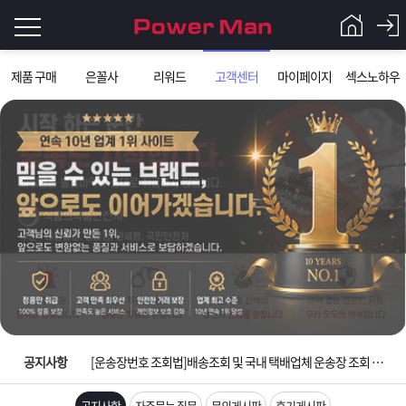
로
제품 구매
은꼴사
리워드
고객센터
마이페이지
섹스노하우
그
로
그
인
인
회
이
원
가
필
입
Q&A
요
파
입금확인이 안되는 상황을 대비해 꼭 입금후 고객센터 연락바랍니다.
합
워
제
[2026구정 연휴]설 연휴 배송 및 휴무 안내
니
맨
품
은
다.
공지사항
[운송장번호 조회법]배송조회 및 국내 택배업체 운송장 조회 하는법
[ios앱 오픈]아이폰 고객 앱설치 가능합니다.
공지사항
자주묻는 질문
문의게시판
후기게시판