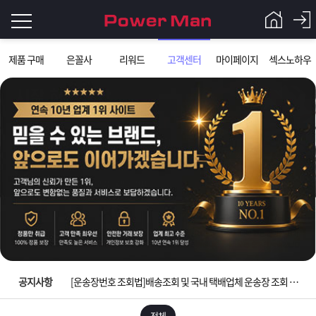
로
제품 구매
은꼴사
리워드
고객센터
마이페이지
섹스노하우
그
로
그
인
인
회
이
원
가
필
입
Q&A
요
파
입금확인이 안되는 상황을 대비해 꼭 입금후 고객센터 연락바랍니다.
합
워
제
[2026구정 연휴]설 연휴 배송 및 휴무 안내
니
맨
품
은
다.
공지사항
[운송장번호 조회법]배송조회 및 국내 택배업체 운송장 조회 하는법
[ios앱 오픈]아이폰 고객 앱설치 가능합니다.
전체