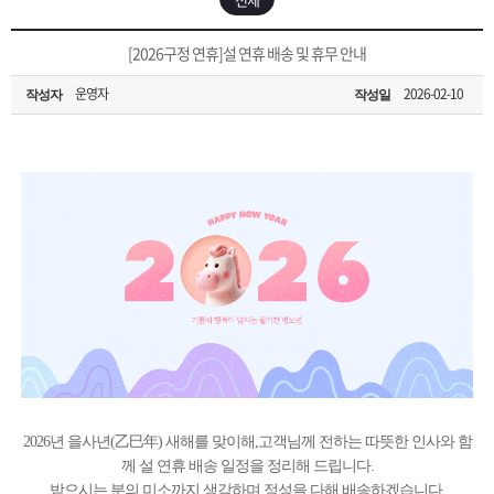
은?
구
꼴
섹
[무인택배함 이용 안내] 집 밖에 주소로 택배 받기
[2026구정 연휴]설 연휴 배송 및 휴무 안내
매
사
스
고
운영자
2026-02-10
작성자
작성일
입금확인이 안되는 상황을 대비해 꼭 입금후 고객센터 연락바랍니다.
노
객
마
[2026구정 연휴]설 연휴 배송 및 휴무 안내
하
센
이
주
우
터
페
문
이
조
지
회
2026년 을사년(乙巳年) 새해를 맞이해,고객님께 전하는 따뜻한 인사와 함
께 설 연휴 배송 일정을 정리해 드립니다.
받으시는 분의 미소까지 생각하며 정성을 다해 배송하겠습니다.