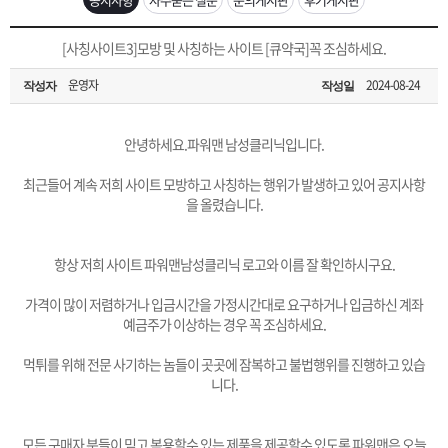
은?
구
꼴
섹
[무인택배함 이용 안내] 집 밖에 주소로 택배 받기
[사칭사이트3]모방 및 사칭하는 사이트 [큐약국]꼭 조심하세요.
매
사
스
고
운영자
2024-08-24
작성자
작성일
입금확인이 안되는 상황을 대비해 꼭 입금후 고객센터 연락바랍니다.
노
객
마
[2026구정 연휴]설 연휴 배송 및 휴무 안내
안녕하세요.파워맨 남성클리닉입니다.
하
센
이
주
최근들어 계속 저희 사이트 모방하고 사칭하는 행위가 발생하고 있어 공지사항
을 올렸습니다.
우
터
페
문
항상 저희 사이트 파워맨남성클리닉 로고와 이름 잘 확인하시구요.
이
조
가격이 많이 저렴하거나 입금시간을 가정시간대로 요구하거나 입금하신 계좌
예금주가 이상하는 경우 꼭 조심하세요.
지
회
먹튀를 위해 전문 사기하는 놈들이 곳곳에 잠복하고 불법행위를 진행하고 있습
니다.
모든 구매자 분들이 믿고 복용할수 있는 제품을 제공할수 있도록 파워맨은 오늘