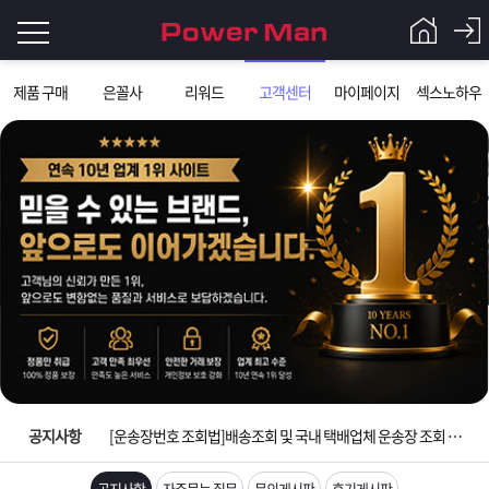
로
제품 구매
은꼴사
리워드
고객센터
마이페이지
섹스노하우
그
로
그
인
인
회
이
원
가
필
입
Q&A
요
파
입금확인이 안되는 상황을 대비해 꼭 입금후 고객센터 연락바랍니다.
합
워
제
[2026구정 연휴]설 연휴 배송 및 휴무 안내
니
맨
품
은
다.
공지사항
[운송장번호 조회법]배송조회 및 국내 택배업체 운송장 조회 하는법
[ios앱 오픈]아이폰 고객 앱설치 가능합니다.
공지사항
자주묻는 질문
문의게시판
후기게시판