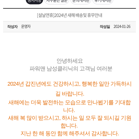
은?
구
꼴
섹
[무인택배함 이용 안내] 집 밖에 주소로 택배 받기
[설날연휴]2024년 새해 배송및 휴무안내
매
사
스
고
운영자
2024-01-26
작성자
작성일
입금확인이 안되는 상황을 대비해 꼭 입금후 고객센터 연락바랍니다.
노
객
마
[2026구정 연휴]설 연휴 배송 및 휴무 안내
하
센
이
주
안녕하세요
우
터
페
문
파워맨 남성클리닉의 고객님 여러분
2024년 갑진년에도 건강하시고, 행복한 일만 가득하시
이
조
길 바랍니다.
지
회
새해에는 더욱 발전하는 모습으로 만나뵙기를 기대합
니다.
새해 복 많이 받으시고, 하시는 일 모두 잘 되시길 기원
합니다.
지난 한 해 동안 함께 해주셔서 감사합니다.