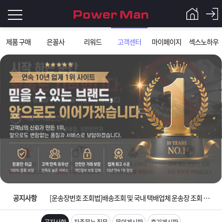
로
제품 구매
은꼴사
리워드
고객센터
마이페이지
섹스노하우
그
로
그
인
인
회
이
원
가
필
입
Q&A
요
파
입금확인이 안되는 상황을 대비해 꼭 입금후 고객센터 연락바랍니다.
합
워
제
[2026구정 연휴]설 연휴 배송 및 휴무 안내
니
맨
품
은
다.
공지사항
[운송장번호 조회법]배송조회 및 국내 택배업체 운송장 조회 하는법
[ios앱 오픈]아이폰 고객 앱설치 가능합니다.
공지사항
자주묻는 질문
문의게시판
후기게시판