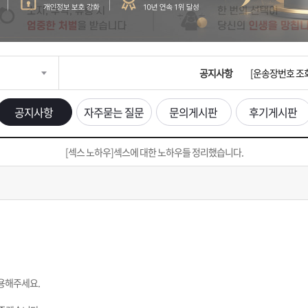
입금확인이 안되
[2026구정 연휴
공지사항
[운송장번호 조
[ios앱 오픈]
공지사항
자주묻는 질문
문의게시판
후기게시판
[무인택배함 이용
[섹스 노하우]섹스에 대한 노하우들 정리했습니다.
입금확인이 안되
[2026구정 연휴
용해주세요.