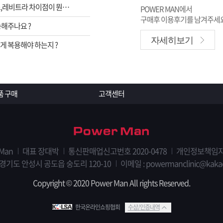
비아그라,시알리스,레비트라 차이점이 뭔가요 ?
POWER MAN에서
구매후 이용후기를 남겨주세요
해주나요 ?
자세히보기
 복용해야 하는지 ?
품 구매
고객센터
 Man
대표 장대박
통신판매업신고번호 2020-0478
개인정보책임자
 경기도 안성시 공도읍 숭도리 120-10
이메일 : powermanclinic@kaka
Copyright © 2020 Power Man All rights Reserved.
한국온라인쇼핑협회
수상/인증내역