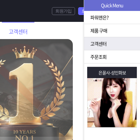
Quick Menu
회원가입
로그인
파워맨은?
제품 구매
고객센터
고객센터
주문조회
은꼴사-성인화보
은꼴사-성인화보