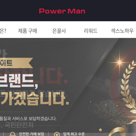
은?
제품 구매
은꼴사
리워드
섹스노하우
친구 초대하면 5천원!