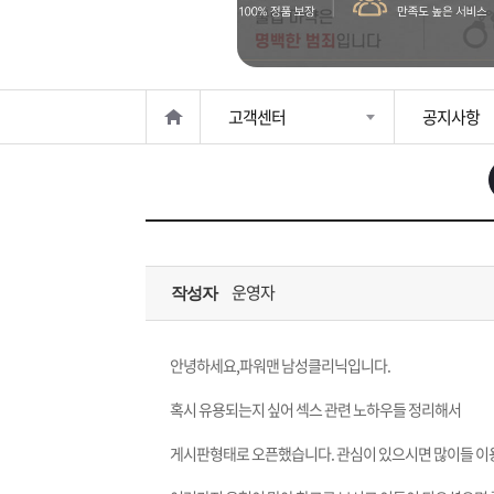
은?
구
꼴
섹
매
사
스
고
고객센터
공지사항
노
객
마
하
센
이
주
우
터
페
문
운영자
작성자
이
조
지
회
안녕하세요,파워맨 남성클리닉입니다.
혹시 유용되는지 싶어 섹스 관련 노하우들 정리해서
게시판형태로 오픈했습니다. 관심이 있으시면 많이들 이