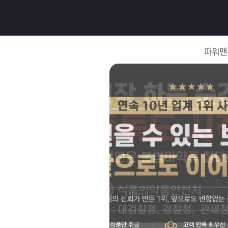
로
그
파워맨
인
로
그
인
이
회
필
원
가
요
입
Q&A
합
파
니
워
제
다.
맨
품
은