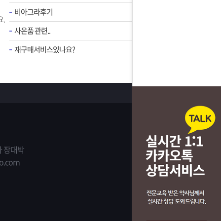
비아그라후기
.
사은품 관련..
재구매서비스있나요?
 장대박
o.com