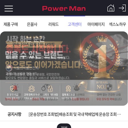
로
제품 구매
은꼴사
리워드
고객센터
마이페이지
섹스노하우
그
로
그
인
인
회
이
원
가
필
입
Q&A
요
파
입금확인이 안되는 상황을 대비해 꼭 입금후 고객센터 연락바랍니다.
합
워
제
[2026구정 연휴]설 연휴 배송 및 휴무 안내
니
맨
품
은
다.
공지사항
[운송장번호 조회법]배송조회 및 국내 택배업체 운송장 조회 하는법
[ios앱 오픈]아이폰 고객 앱설치 가능합니다.
전체