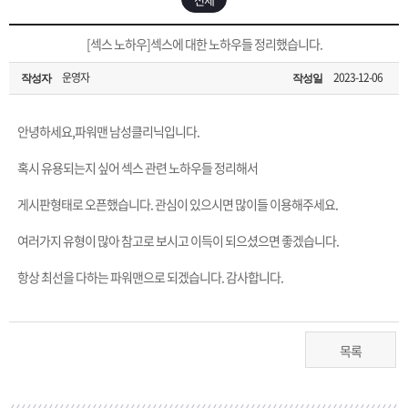
은?
구
꼴
섹
[무인택배함 이용 안내] 집 밖에 주소로 택배 받기
[섹스 노하우]섹스에 대한 노하우들 정리했습니다.
매
사
스
고
운영자
2023-12-06
작성자
작성일
입금확인이 안되는 상황을 대비해 꼭 입금후 고객센터 연락바랍니다.
노
객
마
[2026구정 연휴]설 연휴 배송 및 휴무 안내
안녕하세요,파워맨 남성클리닉입니다.
하
센
이
주
혹시 유용되는지 싶어 섹스 관련 노하우들 정리해서
우
터
페
문
게시판형태로 오픈했습니다. 관심이 있으시면 많이들 이용해주세요.
여러가지 유형이 많아 참고로 보시고 이득이 되으셨으면 좋겠습니다.
이
조
항상 최선을 다하는 파워맨으로 되겠습니다. 감사합니다.
지
회
목록