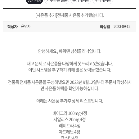
은?
구
꼴
섹
[무인택배함 이용 안내] 집 밖에 주소로 택배 받기
[사은품 추가]전제품 사은품 추가했습니다.
매
사
스
고
운영자
2023-09-12
작성자
작성일
입금확인이 안되는 상황을 대비해 꼭 입금후 고객센터 연락바랍니다.
노
객
마
[2026구정 연휴]설 연휴 배송 및 휴무 안내
하
센
이
주
안녕하세요 , 파워맨 남성클리닉입니다.
재고 문제로 사은품을 다양하게 못드리고 있었습니다.
우
터
페
문
이번 시스템을 추구하기 위해 많은 노력을 했습니다.
전품목 전제품 사은품을 구성해냈으면 2023년 9월12일부터 주문서 작성하시
이
조
면 사은품 해택을 확인가능하십니다.
아래는 사은품 추가후 상세 리스트입니다.
지
회
비아그라 100mg 4정
시알리스 20mg 4정
레비트라 4정
아드레닌 4정
칵스타 4정