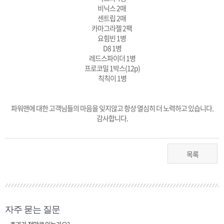
비닉스 2매
센트립 2매
카마그라젤 2팩
요힘빈 1병
D8 1병
레드스파이더 1병
프로코밀 1박스(12p)
칙칙이 1병
파워맨에 대한 고객님들의 마음을 잊지않고 항상 열심히 더 노력하고 있습니다.
감사합니다.
목록
자주 묻는 질문