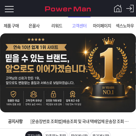
로
제품 구매
은꼴사
리워드
고객센터
마이페이지
섹스노하우
그
로
그
인
인
회
이
원
가
필
입
Q&A
요
파
입금확인이 안되는 상황을 대비해 꼭 입금후 고객센터 연락바랍니다.
합
워
제
[2026구정 연휴]설 연휴 배송 및 휴무 안내
니
맨
품
은
다.
공지사항
[운송장번호 조회법]배송조회 및 국내 택배업체 운송장 조회 하는법
[ios앱 오픈]아이폰 고객 앱설치 가능합니다.
공지사항
자주묻는 질문
문의게시판
후기게시판