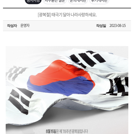
은?
구
꼴
섹
[무인택배함 이용 안내] 집 밖에 주소로 택배 받기
[광복절] 태극기 달아 나라사랑하세요.
매
사
스
고
운영자
2023-08-15
작성자
작성일
입금확인이 안되는 상황을 대비해 꼭 입금후 고객센터 연락바랍니다.
노
객
마
[2026구정 연휴]설 연휴 배송 및 휴무 안내
하
센
이
주
우
터
페
문
이
조
지
회