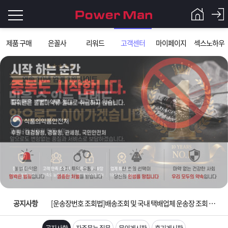
로
제품 구매
은꼴사
리워드
고객센터
마이페이지
섹스노하우
그
로
그
인
인
회
이
원
가
필
입
Q&A
요
파
입금확인이 안되는 상황을 대비해 꼭 입금후 고객센터 연락바랍니다.
합
워
제
[2026구정 연휴]설 연휴 배송 및 휴무 안내
니
맨
품
은
다.
공지사항
[운송장번호 조회법]배송조회 및 국내 택배업체 운송장 조회 하는법
[ios앱 오픈]아이폰 고객 앱설치 가능합니다.
공지사항
자주묻는 질문
문의게시판
후기게시판