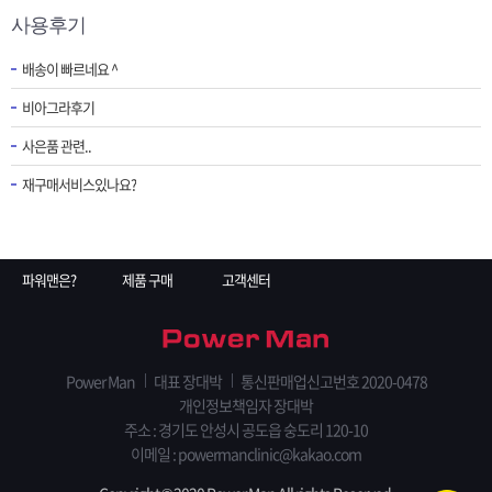
사용후기
배송이 빠르네요 ^
비아그라후기
사은품 관련..
재구매서비스있나요?
파워맨은?
제품 구매
고객센터
Power Man
대표 장대박
통신판매업신고번호 2020-0478
개인정보책임자 장대박
주소 : 경기도 안성시 공도읍 숭도리 120-10
이메일 : powermanclinic@kakao.com