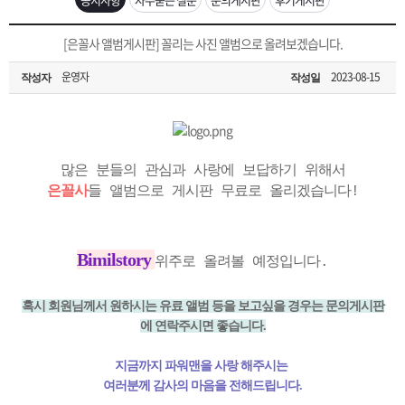
은?
구
꼴
섹
[무인택배함 이용 안내] 집 밖에 주소로 택배 받기
[은꼴사 앨범게시판] 꼴리는 사진 앨범으로 올려보겠습니다.
매
사
스
고
운영자
2023-08-15
작성자
작성일
입금확인이 안되는 상황을 대비해 꼭 입금후 고객센터 연락바랍니다.
노
객
마
[2026구정 연휴]설 연휴 배송 및 휴무 안내
하
센
이
주
많은 분들의 관심과 사랑에 보답하기 위해서
은꼴사
들 앨범으로 게시판 무료로 올리겠습니다!
우
터
페
문
이
조
Bimilstory
위주로 올려볼 예정입니다.
지
회
혹시 회원님께서 원하시는 유료 앨범 등을 보고싶을 경우는 문의게시판
에 연락주시면 좋습니다.
지금까지 파워맨을 사랑 해주시는
여러분께 감사의 마음을 전해드립니다.