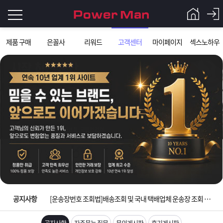
로
제품 구매
은꼴사
리워드
고객센터
마이페이지
섹스노하우
그
로
그
인
인
회
이
원
가
필
입
Q&A
요
파
입금확인이 안되는 상황을 대비해 꼭 입금후 고객센터 연락바랍니다.
합
워
제
[2026구정 연휴]설 연휴 배송 및 휴무 안내
니
맨
품
은
다.
공지사항
[운송장번호 조회법]배송조회 및 국내 택배업체 운송장 조회 하는법
[ios앱 오픈]아이폰 고객 앱설치 가능합니다.
공지사항
자주묻는 질문
문의게시판
후기게시판