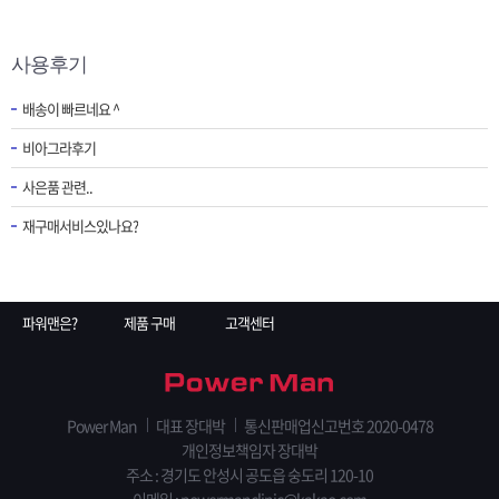
사용후기
배송이 빠르네요 ^
비아그라후기
사은품 관련..
재구매서비스있나요?
파워맨은?
제품 구매
고객센터
Power Man
대표 장대박
통신판매업신고번호 2020-0478
개인정보책임자 장대박
주소 : 경기도 안성시 공도읍 숭도리 120-10
이메일 : powermanclinic@kakao.com