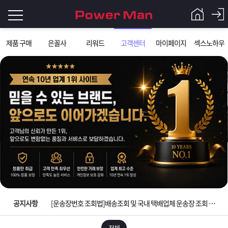
로
제품 구매
은꼴사
리워드
고객센터
마이페이지
섹스노하우
그
로
그
인
인
회
이
원
가
필
입
Q&A
요
파
입금확인이 안되는 상황을 대비해 꼭 입금후 고객센터 연락바랍니다.
합
워
제
[2026구정 연휴]설 연휴 배송 및 휴무 안내
니
맨
품
은
다.
공지사항
[운송장번호 조회법]배송조회 및 국내 택배업체 운송장 조회 하는법
[ios앱 오픈]아이폰 고객 앱설치 가능합니다.
전체