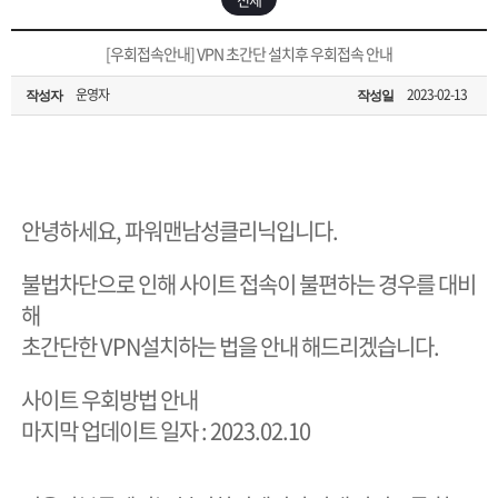
은?
구
꼴
섹
[무인택배함 이용 안내] 집 밖에 주소로 택배 받기
[우회접속안내] VPN 초간단 설치후 우회접속 안내
매
사
스
고
운영자
2023-02-13
작성자
작성일
입금확인이 안되는 상황을 대비해 꼭 입금후 고객센터 연락바랍니다.
노
객
마
[2026구정 연휴]설 연휴 배송 및 휴무 안내
하
센
이
주
안녕하세요, 파워맨남성클리닉입니다.
우
터
페
문
불법차단으로 인해 사이트 접속이 불편하는 경우를 대비
이
조
해
초간단한 VPN설치하는 법을 안내 해드리겠습니다.
지
회
사이트 우회방법 안내
마지막 업데이트 일자 : 2023.02.10