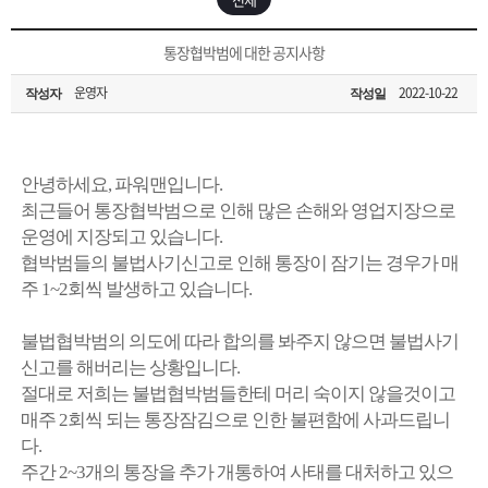
은?
구
꼴
섹
[무인택배함 이용 안내] 집 밖에 주소로 택배 받기
통장협박범에 대한 공지사항
매
사
스
고
운영자
2022-10-22
작성자
작성일
입금확인이 안되는 상황을 대비해 꼭 입금후 고객센터 연락바랍니다.
노
객
마
[2026구정 연휴]설 연휴 배송 및 휴무 안내
하
센
이
주
안녕하세요, 파워맨입니다.
최근들어 통장협박범으로 인해 많은 손해와 영업지장으로
우
터
페
문
운영에 지장되고 있습니다.
협박범들의 불법사기신고로 인해 통장이 잠기는 경우가 매
주 1~2회씩 발생하고 있습니다.
이
조
불법협박범의 의도에 따라 합의를 봐주지 않으면 불법사기
지
회
신고를 해버리는 상황입니다.
절대로 저희는 불법협박범들한테 머리 숙이지 않을것이고
매주 2회씩 되는 통장잠김으로 인한 불편함에 사과드립니
다.
주간 2~3개의 통장을 추가 개통하여 사태를 대처하고 있으