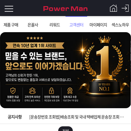
로
제품 구매
은꼴사
리워드
고객센터
마이페이지
섹스노하우
그
로
그
인
인
회
이
원
가
필
입
Q&A
요
파
입금확인이 안되는 상황을 대비해 꼭 입금후 고객센터 연락바랍니다.
합
워
제
[2026구정 연휴]설 연휴 배송 및 휴무 안내
니
맨
품
은
다.
공지사항
[운송장번호 조회법]배송조회 및 국내 택배업체 운송장 조회 하는법
[ios앱 오픈]아이폰 고객 앱설치 가능합니다.
전체