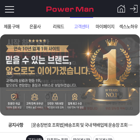
로
제품 구매
은꼴사
리워드
고객센터
마이페이지
섹스노하우
그
로
그
인
인
회
이
원
가
필
입
Q&A
요
파
입금확인이 안되는 상황을 대비해 꼭 입금후 고객센터 연락바랍니다.
합
워
제
[2026구정 연휴]설 연휴 배송 및 휴무 안내
니
맨
품
은
다.
공지사항
[운송장번호 조회법]배송조회 및 국내 택배업체 운송장 조회 하는법
[ios앱 오픈]아이폰 고객 앱설치 가능합니다.
공지사항
자주묻는 질문
문의게시판
후기게시판