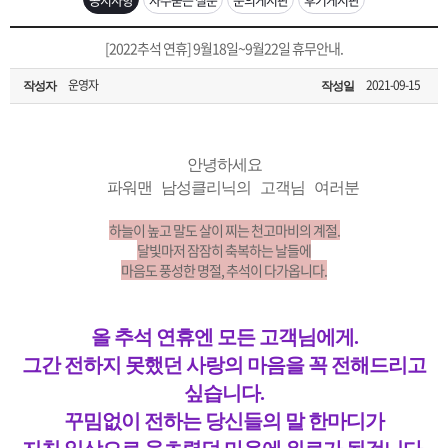
은?
구
꼴
섹
[무인택배함 이용 안내] 집 밖에 주소로 택배 받기
[2022추석 연휴] 9월18일~9월22일 휴무안내.
매
사
스
고
운영자
2021-09-15
작성자
작성일
입금확인이 안되는 상황을 대비해 꼭 입금후 고객센터 연락바랍니다.
노
객
마
[2026구정 연휴]설 연휴 배송 및 휴무 안내
하
센
이
주
안녕하세요
파워맨 남성클리닉의 고객님 여러분
우
터
페
문
하늘이 높고 말도 살이 찌는 천고마비의 계절.
달빛마저 잠잠히 축복하는 날들에
마음도 풍성한 명절, 추석이 다가옵니다.
이
조
지
회
올 추석 연휴엔 모든 고객님에게.
그간 전하지 못했던 사랑의 마음을 꼭 전해드리고
싶습니다.
꾸밈없이 전하는 당신들의 말 한마디가