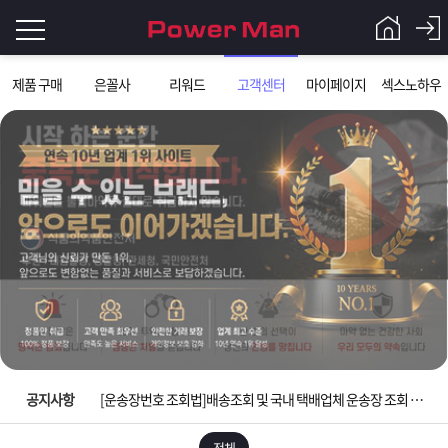
로
제품 구매
은꼴사
리워드
고객센터
마이페이지
섹스노하우
그
로
그
인
인
회
이
원
가
필
입
Q&A
요
파
입금확인이 안되는 상황을 대비해 꼭 입금후 고객센터 연락바랍니다.
합
워
제
[2026구정 연휴]설 연휴 배송 및 휴무 안내
니
맨
품
은
다.
공지사항
[운송장번호 조회법]배송조회 및 국내 택배업체 운송장 조회 하는법
[ios앱 오픈]아이폰 고객 앱설치 가능합니다.
전체