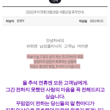
은?
구
꼴
섹
[무인택배함 이용 안내] 집 밖에 주소로 택배 받기
[2022추석 연휴] 9월18일~9월22일 휴무안내.
매
사
스
고
운영자
2021-09-15
작성자
작성일
입금확인이 안되는 상황을 대비해 꼭 입금후 고객센터 연락바랍니다.
노
객
마
[2026구정 연휴]설 연휴 배송 및 휴무 안내
하
센
이
주
안녕하세요
파워맨 남성클리닉의 고객님 여러분
우
터
페
문
하늘이 높고 말도 살이 찌는 천고마비의 계절.
달빛마저 잠잠히 축복하는 날들에
마음도 풍성한 명절, 추석이 다가옵니다.
이
조
지
회
올 추석 연휴엔 모든 고객님에게.
그간 전하지 못했던 사랑의 마음을 꼭 전해드리고
싶습니다.
꾸밈없이 전하는 당신들의 말 한마디가