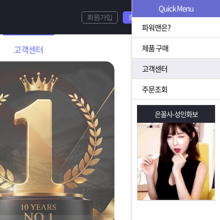
Quick Menu
회원가입
로그인
파워맨은?
제품 구매
고객센터
고객센터
주문조회
은꼴사-성인화보
은꼴사-성인화보