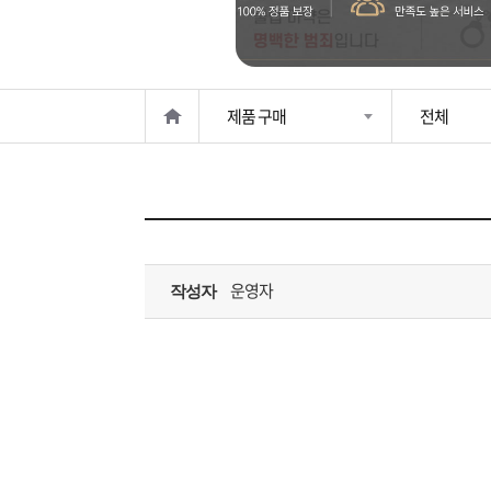
은?
구
꼴
섹
매
사
스
고
제품 구매
전체
노
객
마
하
센
이
주
우
터
페
문
운영자
작성자
이
조
지
회