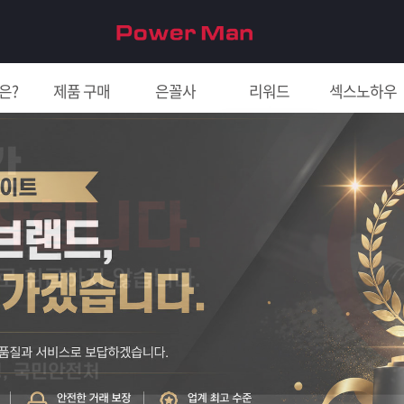
은?
제품 구매
은꼴사
리워드
섹스노하우
친구 초대하면 5천원!