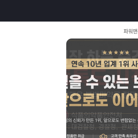
로
그
파워맨
인
로
그
인
이
회
필
원
가
요
입
Q&A
합
파
니
워
제
다.
맨
품
은