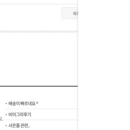
목록
배송이 빠르네요 ^
비아그라후기
.
사은품 관련..