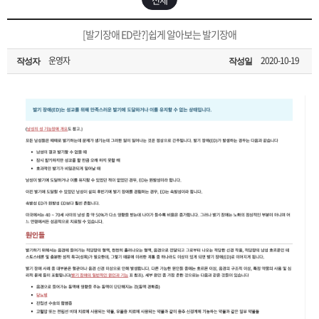
은?
구
꼴
섹
[무인택배함 이용 안내] 집 밖에 주소로 택배 받기
[발기장애 ED란?]쉽게 알아보는 발기장애
매
사
스
고
운영자
2020-10-19
작성자
작성일
입금확인이 안되는 상황을 대비해 꼭 입금후 고객센터 연락바랍니다.
노
객
마
[2026구정 연휴]설 연휴 배송 및 휴무 안내
하
센
이
주
우
터
페
문
이
조
지
회