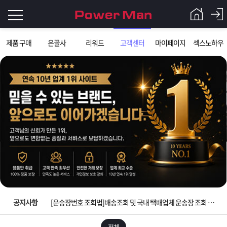
로
제품 구매
은꼴사
리워드
고객센터
마이페이지
섹스노하우
그
로
그
인
인
회
이
원
가
필
입
Q&A
요
파
입금확인이 안되는 상황을 대비해 꼭 입금후 고객센터 연락바랍니다.
합
워
제
[2026구정 연휴]설 연휴 배송 및 휴무 안내
니
맨
품
은
다.
공지사항
[운송장번호 조회법]배송조회 및 국내 택배업체 운송장 조회 하는법
[ios앱 오픈]아이폰 고객 앱설치 가능합니다.
전체