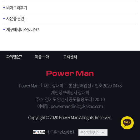
비아그라후기
사은품 관련..
재구매서비스있나요?
파워맨은?
제품 구매
고객센터
Power Man
대표 장대박
통신판매업신고번호 2020-0478
개인정보책임자 장대박
주소 : 경기도 안성시 공도읍 숭도리 120-10
이메일 : powermanclinic@kakao.com
Copyright © 2020 Power Man All rights Reserved.
한국온라인쇼핑협회
수상/인증내역