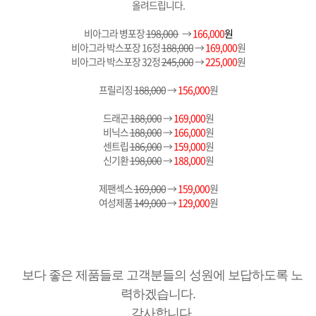
올려드립니다.
비아그라 병포장
198,000
→
166,000
원
비아그라 박스포장 16정
188,000
→
169,000
원
비아그라 박스포장 32정
245,000
→
225,000
원
프릴리징
188,000
→
156,000
원
드래곤
188,000
→
169,000
원
비닉스
188,000
→
166,000
원
센트립
186,000
→
159,000
원
신기환
198,000
→
188,000
원
제팬섹스
169,000
→
159,000
원
여성제품
149,000
→
129,000
원
보다 좋은 제품들로 고객분들의 성원에 보답하도록 노
력하겠습니다.
감사합니다.