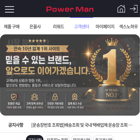
로
제품 구매
은꼴사
리워드
고객센터
마이페이지
섹스노하우
그
로
그
인
인
회
이
원
가
필
입
Q&A
요
파
입금확인이 안되는 상황을 대비해 꼭 입금후 고객센터 연락바랍니다.
합
워
제
[2026구정 연휴]설 연휴 배송 및 휴무 안내
니
맨
품
은
다.
공지사항
[운송장번호 조회법]배송조회 및 국내 택배업체 운송장 조회 하는법
[ios앱 오픈]아이폰 고객 앱설치 가능합니다.
공지사항
자주묻는 질문
문의게시판
후기게시판