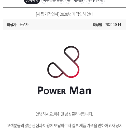
은?
구
꼴
섹
[무인택배함 이용 안내] 집 밖에 주소로 택배 받기
[제품 가격인하] 2020년 가격인하 안내
매
사
스
고
운영자
2020-10-14
작성자
작성일
입금확인이 안되는 상황을 대비해 꼭 입금후 고객센터 연락바랍니다.
노
객
마
[2026구정 연휴]설 연휴 배송 및 휴무 안내
하
센
이
주
우
터
페
문
이
조
지
회
안녕하세요.파워맨 남성클리닉입니다.
고객분들의 많은 관심과 이용에 보답하고자 일부 제품 가격을 인하하고자 공지